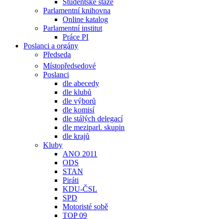
Studentské stáže
Parlamentní knihovna
Online katalog
Parlamentní institut
Práce PI
Poslanci a orgány
Předseda
Místopředsedové
Poslanci
dle abecedy
dle klubů
dle výborů
dle komisí
dle stálých delegací
dle meziparl. skupin
dle krajů
Kluby
ANO 2011
ODS
STAN
Piráti
KDU-ČSL
SPD
Motoristé sobě
TOP 09