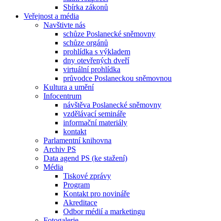
Sbírka zákonů
Veřejnost a média
Navštivte nás
schůze Poslanecké sněmovny
schůze orgánů
prohlídka s výkladem
dny otevřených dveří
virtuální prohlídka
průvodce Poslaneckou sněmovnou
Kultura a umění
Infocentrum
návštěva Poslanecké sněmovny
vzdělávací semináře
informační materiály
kontakt
Parlamentní knihovna
Archiv PS
Data agend PS (ke stažení)
Média
Tiskové zprávy
Program
Kontakt pro novináře
Akreditace
Odbor médií a marketingu
Fotogalerie