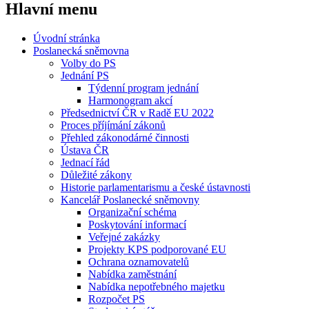
Hlavní menu
Úvodní stránka
Poslanecká sněmovna
Volby do PS
Jednání PS
Týdenní program jednání
Harmonogram akcí
Předsednictví ČR v Radě EU 2022
Proces příjímání zákonů
Přehled zákonodárné činnosti
Ústava ČR
Jednací řád
Důležité zákony
Historie parlamentarismu a české ústavnosti
Kancelář Poslanecké sněmovny
Organizační schéma
Poskytování informací
Veřejné zakázky
Projekty KPS podporované EU
Ochrana oznamovatelů
Nabídka zaměstnání
Nabídka nepotřebného majetku
Rozpočet PS