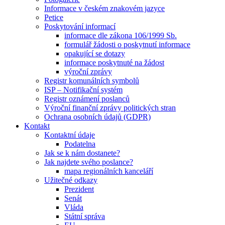
Informace v českém znakovém jazyce
Petice
Poskytování informací
informace dle zákona 106/1999 Sb.
formulář žádosti o poskytnutí informace
opakující se dotazy
informace poskytnuté na žádost
výroční zprávy
Registr komunálních symbolů
ISP – Notifikační systém
Registr oznámení poslanců
Výroční finanční zprávy politických stran
Ochrana osobních údajů (GDPR)
Kontakt
Kontaktní údaje
Podatelna
Jak se k nám dostanete?
Jak najdete svého poslance?
mapa regionálních kanceláří
Užitečné odkazy
Prezident
Senát
Vláda
Státní správa