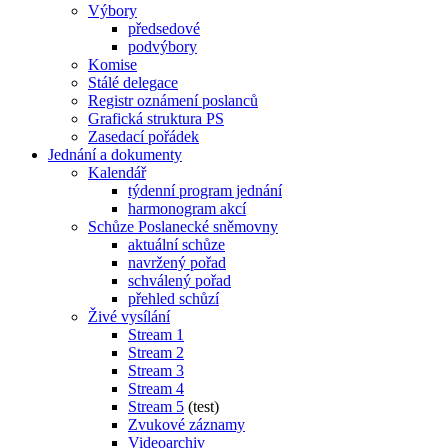
Výbory
předsedové
podvýbory
Komise
Stálé delegace
Registr oznámení poslanců
Grafická struktura PS
Zasedací pořádek
Jednání a dokumenty
Kalendář
týdenní program jednání
harmonogram akcí
Schůze Poslanecké sněmovny
aktuální schůze
navržený pořad
schválený pořad
přehled schůzí
Živé vysílání
Stream 1
Stream 2
Stream 3
Stream 4
Stream 5
(test)
Zvukové záznamy
Videoarchiv