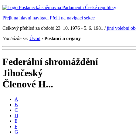
Přejít na hlavní navigaci
Přejít na navigaci sekce
Celkový přehled za období 23. 10. 1976 - 5. 6. 1981 /
jiné volební o
Nacházíte se:
Úvod
›
Poslanci a orgány
Federální shromáždění
Jihočeský
Členové H...
A
B
C
D
E
F
G