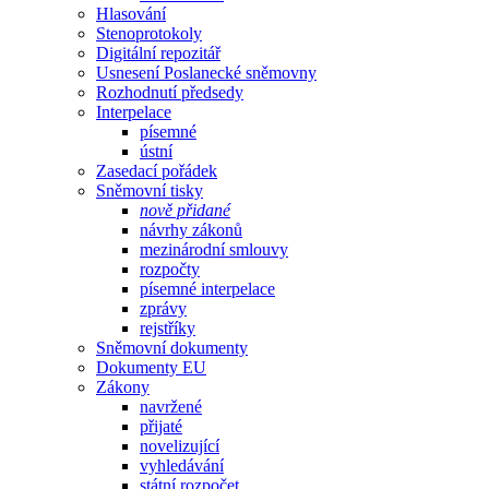
Hlasování
Stenoprotokoly
Digitální repozitář
Usnesení Poslanecké sněmovny
Rozhodnutí předsedy
Interpelace
písemné
ústní
Zasedací pořádek
Sněmovní tisky
nově přidané
návrhy zákonů
mezinárodní smlouvy
rozpočty
písemné interpelace
zprávy
rejstříky
Sněmovní dokumenty
Dokumenty EU
Zákony
navržené
přijaté
novelizující
vyhledávání
státní rozpočet