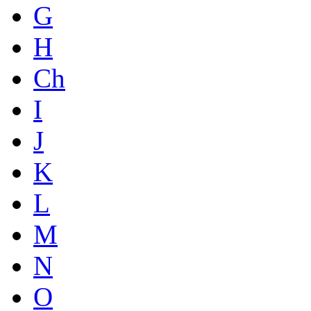
G
H
Ch
I
J
K
L
M
N
O