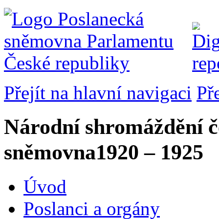
Přejít na hlavní navigaci
Př
Národní shromáždění č
sněmovna
1920 – 1925
Úvod
Poslanci a orgány