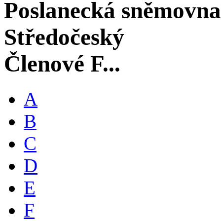
Poslanecká sněmovna
Středočeský
Členové F...
A
B
C
D
E
F