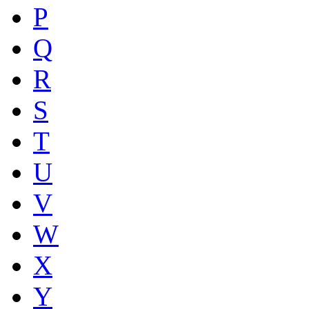
P
Q
R
S
T
U
V
W
X
Y