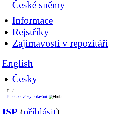
České sněmy
Informace
Rejstříky
Zajímavosti v repozitáři
English
Česky
Hledat
Plnotextové vyhledávání
ISP
(
příhlásit
)