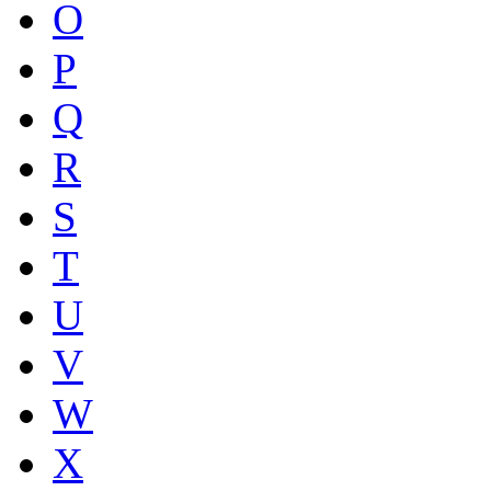
O
P
Q
R
S
T
U
V
W
X