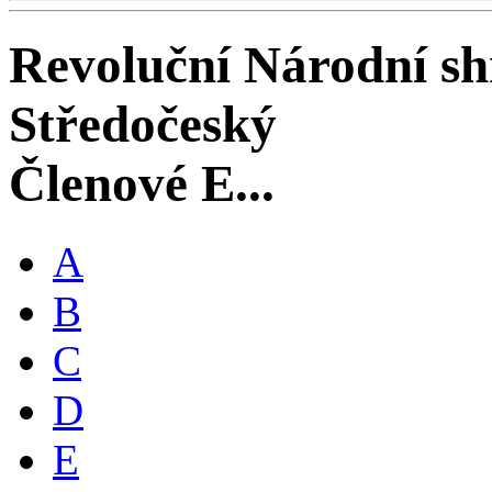
Revoluční Národní s
Středočeský
Členové E...
A
B
C
D
E