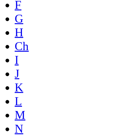
F
G
H
Ch
I
J
K
L
M
N