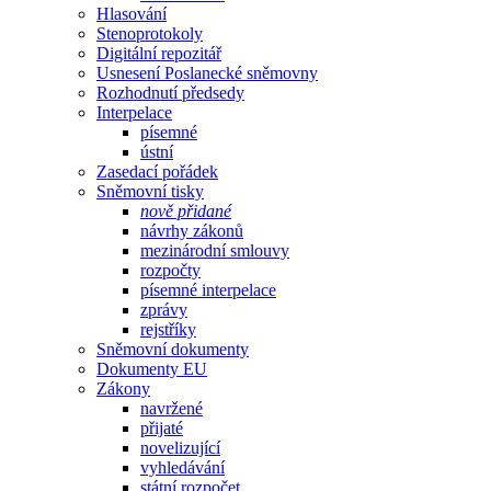
Hlasování
Stenoprotokoly
Digitální repozitář
Usnesení Poslanecké sněmovny
Rozhodnutí předsedy
Interpelace
písemné
ústní
Zasedací pořádek
Sněmovní tisky
nově přidané
návrhy zákonů
mezinárodní smlouvy
rozpočty
písemné interpelace
zprávy
rejstříky
Sněmovní dokumenty
Dokumenty EU
Zákony
navržené
přijaté
novelizující
vyhledávání
státní rozpočet