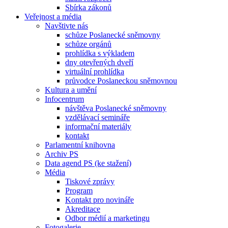
Sbírka zákonů
Veřejnost a média
Navštivte nás
schůze Poslanecké sněmovny
schůze orgánů
prohlídka s výkladem
dny otevřených dveří
virtuální prohlídka
průvodce Poslaneckou sněmovnou
Kultura a umění
Infocentrum
návštěva Poslanecké sněmovny
vzdělávací semináře
informační materiály
kontakt
Parlamentní knihovna
Archiv PS
Data agend PS (ke stažení)
Média
Tiskové zprávy
Program
Kontakt pro novináře
Akreditace
Odbor médií a marketingu
Fotogalerie