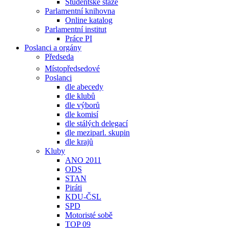
Studentské stáže
Parlamentní knihovna
Online katalog
Parlamentní institut
Práce PI
Poslanci a orgány
Předseda
Místopředsedové
Poslanci
dle abecedy
dle klubů
dle výborů
dle komisí
dle stálých delegací
dle meziparl. skupin
dle krajů
Kluby
ANO 2011
ODS
STAN
Piráti
KDU-ČSL
SPD
Motoristé sobě
TOP 09