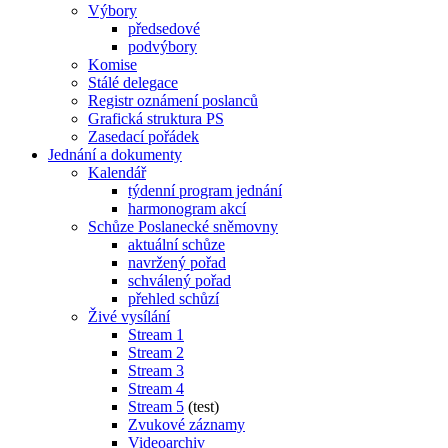
Výbory
předsedové
podvýbory
Komise
Stálé delegace
Registr oznámení poslanců
Grafická struktura PS
Zasedací pořádek
Jednání a dokumenty
Kalendář
týdenní program jednání
harmonogram akcí
Schůze Poslanecké sněmovny
aktuální schůze
navržený pořad
schválený pořad
přehled schůzí
Živé vysílání
Stream 1
Stream 2
Stream 3
Stream 4
Stream 5
(test)
Zvukové záznamy
Videoarchiv