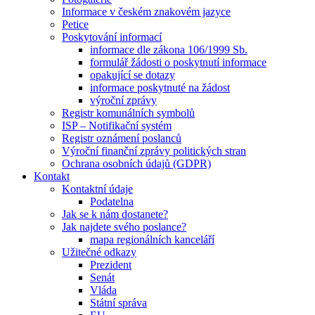
Informace v českém znakovém jazyce
Petice
Poskytování informací
informace dle zákona 106/1999 Sb.
formulář žádosti o poskytnutí informace
opakující se dotazy
informace poskytnuté na žádost
výroční zprávy
Registr komunálních symbolů
ISP – Notifikační systém
Registr oznámení poslanců
Výroční finanční zprávy politických stran
Ochrana osobních údajů (GDPR)
Kontakt
Kontaktní údaje
Podatelna
Jak se k nám dostanete?
Jak najdete svého poslance?
mapa regionálních kanceláří
Užitečné odkazy
Prezident
Senát
Vláda
Státní správa