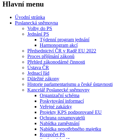
Hlavní menu
Úvodní stránka
Poslanecká sněmovna
Volby do PS
Jednání PS
Týdenní program jednání
Harmonogram akcí
Předsednictví ČR v Radě EU 2022
Proces příjímání zákonů
Přehled zákonodárné činnosti
Ústava ČR
Jednací řád
Důležité zákony
Historie parlamentarismu a české ústavnosti
Kancelář Poslanecké sněmovny
Organizační schéma
Poskytování informací
Veřejné zakázky
Projekty KPS podporované EU
Ochrana oznamovatelů
Nabídka zaměstnání
Nabídka nepotřebného majetku
Rozpočet PS