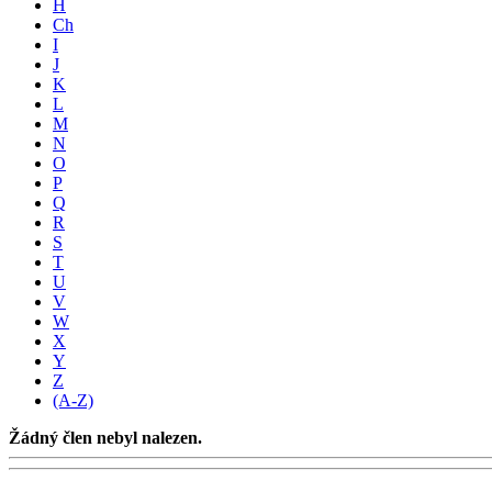
H
Ch
I
J
K
L
M
N
O
P
Q
R
S
T
U
V
W
X
Y
Z
(A-Z)
Žádný člen nebyl nalezen.