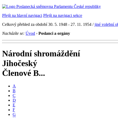
Přejít na hlavní navigaci
Přejít na navigaci sekce
Celkový přehled za období 30. 5. 1948 - 27. 11. 1954 /
jiné volební 
Nacházíte se:
Úvod
›
Poslanci a orgány
Národní shromáždění
Jihočeský
Členové B...
A
B
C
D
E
F
G