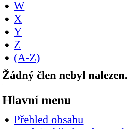
W
X
Y
Z
(A-Z)
Žádný člen nebyl nalezen.
Hlavní menu
Přehled obsahu