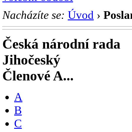
Nacházíte se:
Úvod
›
Posla
Česká národní rada
Jihočeský
Členové A...
A
B
C