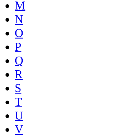
M
N
O
P
Q
R
S
T
U
V