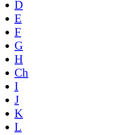
D
E
F
G
H
Ch
I
J
K
L