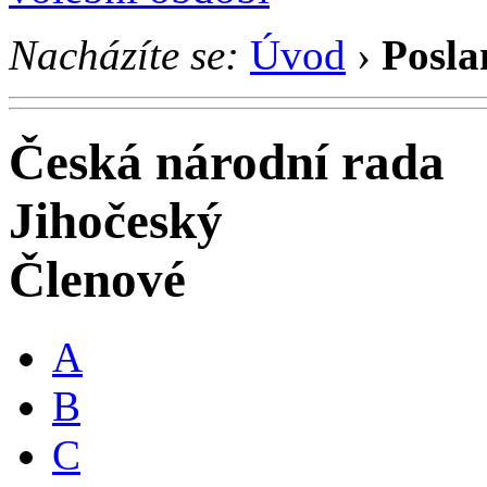
Nacházíte se:
Úvod
›
Posla
Česká národní rada
Jihočeský
Členové
A
B
C