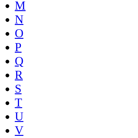
M
N
O
P
Q
R
S
T
U
V