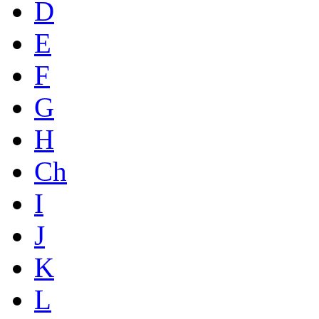
D
E
F
G
H
Ch
I
J
K
L