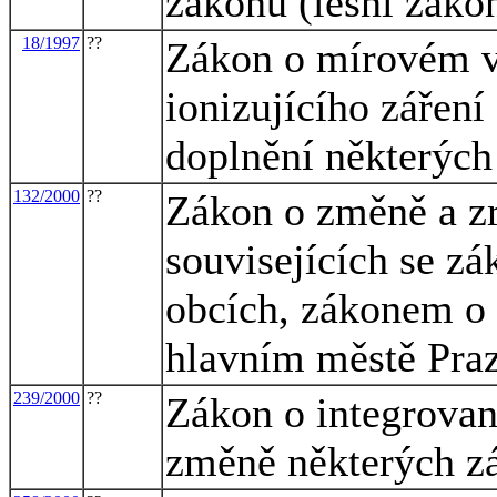
zákonů (lesní záko
18/1997
??
Zákon o mírovém vy
ionizujícího zářen
doplnění některých
132/2000
??
Zákon o změně a z
souvisejících se z
obcích, zákonem o
hlavním městě Pra
239/2000
??
Zákon o integrova
změně některých z