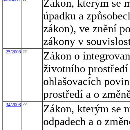
Zákon, kterým se m
úpadku a způsobech
zákon), ve znění po
zákony v souvislost
25/2008
??
Zákon o integrovan
životního prostřed
ohlašovacích povinn
prostředí a o změn
34/2008
??
Zákon, kterým se m
odpadech a o změně