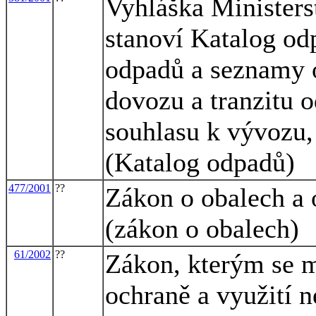
Vyhláška Ministerst
stanoví Katalog o
odpadů a seznamy o
dovozu a tranzitu 
souhlasu k vývozu,
(Katalog odpadů)
477/2001
??
Zákon o obalech a
(zákon o obalech)
61/2002
??
Zákon, kterým se m
ochraně a využití n