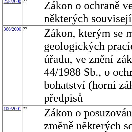
258/2000
??
Zákon o ochraně ve
některých souvisej
366/2000
??
Zákon, kterým se m
geologických prac
úřadu, ve znění zák
44/1988 Sb., o och
bohatství (horní zá
předpisů
100/2001
??
Zákon o posuzování 
změně některých so