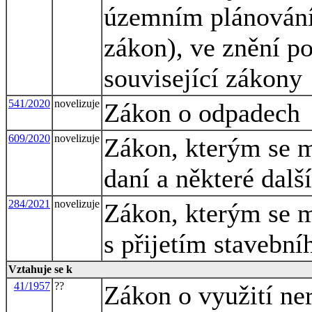
územním plánování 
zákon), ve znění po
související zákony
541/2020
novelizuje
Zákon o odpadech
609/2020
novelizuje
Zákon, kterým se m
daní a některé dalš
284/2021
novelizuje
Zákon, kterým se m
s přijetím stavebn
Vztahuje se k
41/1957
??
Zákon o využití ne