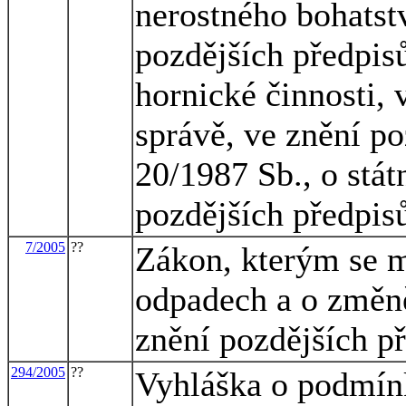
nerostného bohatstv
pozdějších předpisů
hornické činnosti, 
správě, ve znění po
20/1987 Sb., o stát
pozdějších předpis
7/2005
??
Zákon, kterým se m
odpadech a o změně
znění pozdějších p
294/2005
??
Vyhláška o podmín