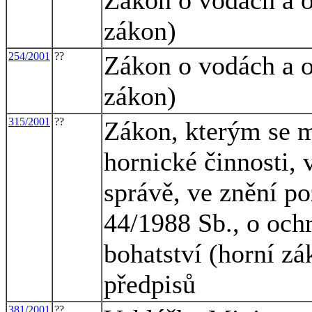
zákon)
254/2001
??
Zákon o vodách a 
zákon)
315/2001
??
Zákon, kterým se m
hornické činnosti, 
správě, ve znění po
44/1988 Sb., o och
bohatství (horní zá
předpisů
381/2001
??