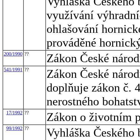
Vyhláška Českého 
využívání výhradní
ohlašování hornické
prováděné hornic
200/1990
??
Zákon České národn
541/1991
??
Zákon České národn
doplňuje zákon č. 4
nerostného bohatst
17/1992
??
Zákon o životním p
99/1992
??
Vyhláška Českého b