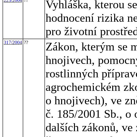
223/2004
??
Vyhláška, kterou s
hodnocení rizika n
pro životní prostře
317/2004
??
Zákon, kterým se m
hnojivech, pomocn
rostlinných příprav
agrochemickém zko
o hnojivech), ve zn
č. 185/2001 Sb., o
dalších zákonů, ve