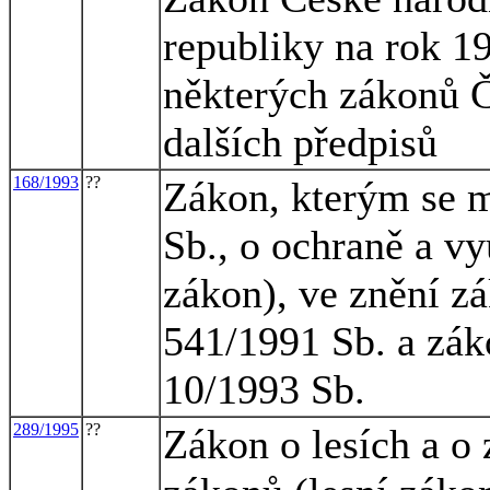
republiky na rok 1
některých zákonů Č
dalších předpisů
168/1993
??
Zákon, kterým se m
Sb., o ochraně a vy
zákon), ve znění z
541/1991 Sb. a zák
10/1993 Sb.
289/1995
??
Zákon o lesích a o