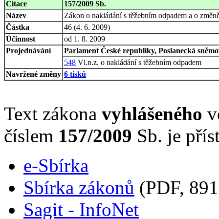
Citace
157/2009 Sb.
Název
Zákon o nakládání s těžebním odpadem a o změn
Částka
46 (4. 6. 2009)
Účinnost
od 1. 8. 2009
Projednávání
Parlament České republiky, Poslanecká sněmov
548
Vl.n.z. o nakládání s těžebním odpadem
Navržené změny
6 tisků
Text zákona
vyhlášeného
ve
číslem
157/2009
Sb. je přís
e-Sbírka
Sbírka zákonů
(PDF, 891
Sagit - InfoNet