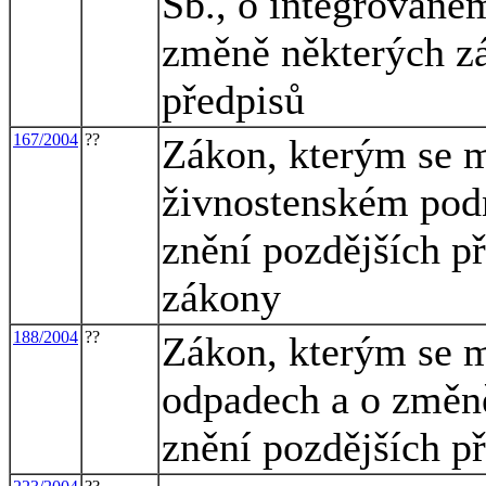
Sb., o integrované
změně některých zá
předpisů
167/2004
??
Zákon, kterým se m
živnostenském podn
znění pozdějších př
zákony
188/2004
??
Zákon, kterým se m
odpadech a o změně
znění pozdějších p