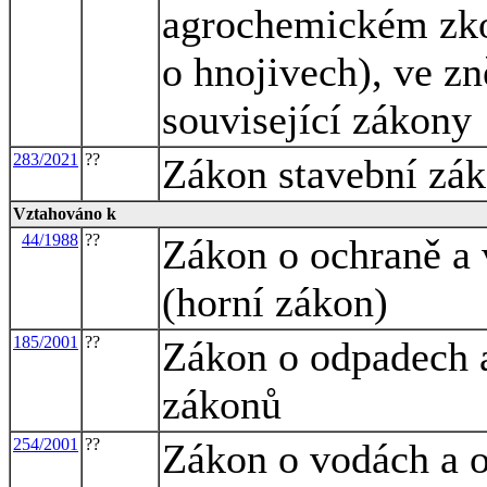
agrochemickém zko
o hnojivech), ve zn
související zákony
283/2021
??
Zákon stavební zá
Vztahováno k
44/1988
??
Zákon o ochraně a 
(horní zákon)
185/2001
??
Zákon o odpadech a
zákonů
254/2001
??
Zákon o vodách a 