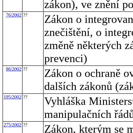
zákon), ve znění p
76/2002
??
Zákon o integrovan
znečištění, o integ
změně některých z
prevenci)
86/2002
??
Zákon o ochraně ov
dalších zákonů (zá
195/2002
??
Vyhláška Ministers
manipulačních řádů
275/2002
??
Zákon, kterým se m