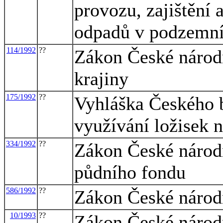
provozu, zajištění 
odpadů v podzemní
114/1992
??
Zákon České národn
krajiny
175/1992
??
Vyhláška Českého 
využívání ložisek 
334/1992
??
Zákon České národ
půdního fondu
586/1992
??
Zákon České národn
10/1993
??
Zákon České národn