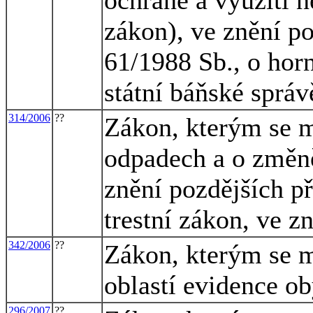
zákon), ve znění po
61/1988 Sb., o horn
státní báňské správ
314/2006
??
Zákon, kterým se m
odpadech a o změně
znění pozdějších př
trestní zákon, ve z
342/2006
??
Zákon, kterým se m
oblastí evidence ob
296/2007
??