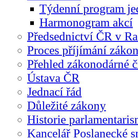
Týdenní program je
Harmonogram akcí
Předsednictví ČR v R
Proces příjímání záko
Přehled zákonodárné č
Ústava ČR
Jednací řád
Důležité zákony
Historie parlamentaris
Kancelář Poslanecké 