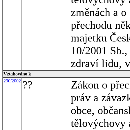
změnách a o 
přechodu něk
majetku Česk
10/2001 Sb., 
zdraví lidu, 
Vztahováno k
290/2002
??
Zákon o přec
práv a závaz
obce, občansk
tělovýchovy a