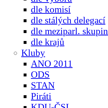
dle komisí
dle stálých delegací
dle meziparl. skupin
dle krajů
Kluby
ANO 2011
ODS
STAN
Piráti
KDU-ČSL