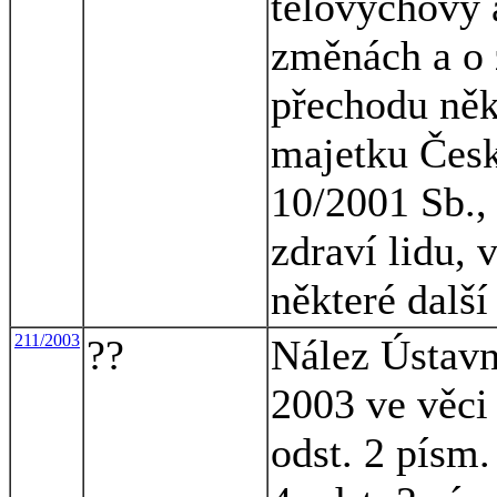
tělovýchovy a
změnách a o 
přechodu něk
majetku Česk
10/2001 Sb., 
zdraví lidu, 
některé dalš
211/2003
??
Nález Ústavn
2003 ve věci
odst. 2 písm.