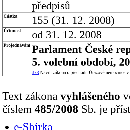
předpisů
Částka
155 (31. 12. 2008)
Účinnost
od 31. 12. 2008
Projednávání
Parlament České rep
5. volební období, 2
373
Návrh zákona o přechodu Úrazové nemocnice v
Text zákona
vyhlášeného
ve
číslem
485/2008
Sb. je přís
e-Sbírka