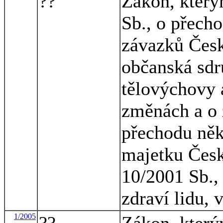
??
Zákon, který
Sb., o přecho
závazků Česk
občanská sdru
tělovýchovy a
změnách a o 
přechodu něk
majetku Česk
10/2001 Sb., 
zdraví lidu, 
1/2005
??
Zákon, který