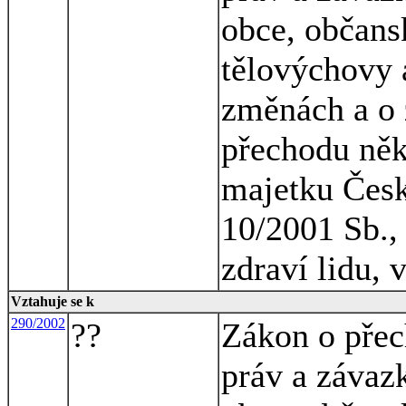
obce, občansk
tělovýchovy a
změnách a o 
přechodu něk
majetku Česk
10/2001 Sb., 
zdraví lidu, 
Vztahuje se k
290/2002
??
Zákon o přec
práv a závaz