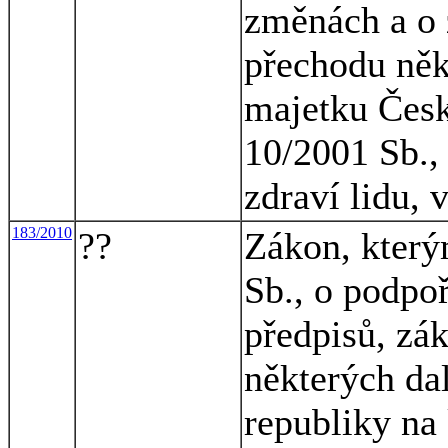
změnách a o 
přechodu něk
majetku Česk
10/2001 Sb., 
zdraví lidu, 
183/2010
??
Zákon, který
Sb., o podpoř
předpisů, zá
některých da
republiky na