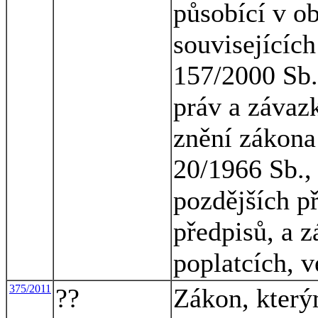
působící v ob
souvisejícíc
157/2000 Sb.
práv a závaz
znění zákona 
20/1966 Sb., 
pozdějších p
předpisů, a z
poplatcích, v
375/2011
??
Zákon, který