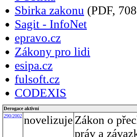
Sbirka zakonu
(PDF, 708
Sagit - InfoNet
epravo.cz
Zákony pro lidi
esipa.cz
fulsoft.cz
CODEXIS
Derogace aktivní
290/2002
novelizuje
Zákon o přec
práv a závaz