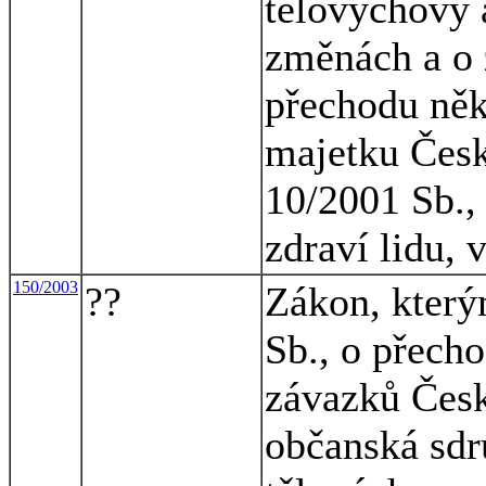
tělovýchovy a
změnách a o 
přechodu něk
majetku Česk
10/2001 Sb., 
zdraví lidu, 
150/2003
??
Zákon, který
Sb., o přecho
závazků Česk
občanská sdru