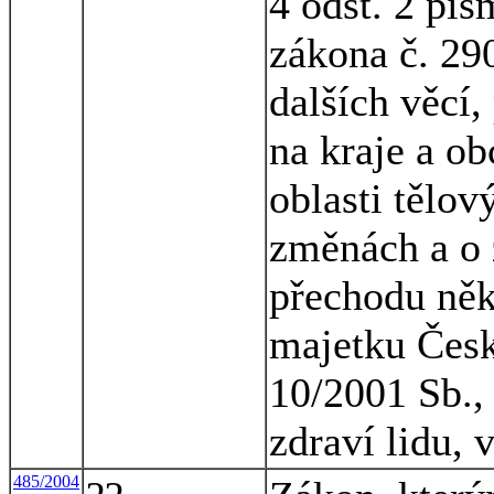
4 odst. 2 pís
zákona č. 29
dalších věcí
na kraje a ob
oblasti tělov
změnách a o 
přechodu něk
majetku Česk
10/2001 Sb., 
zdraví lidu, 
485/2004