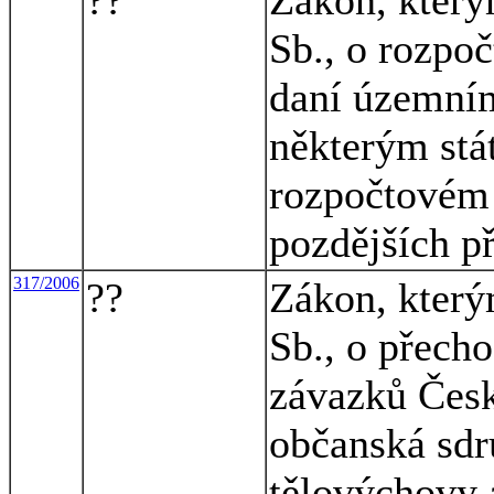
Sb., o rozpo
daní územní
některým stá
rozpočtovém 
pozdějších př
317/2006
??
Zákon, který
Sb., o přecho
závazků Česk
občanská sdru
tělovýchovy a