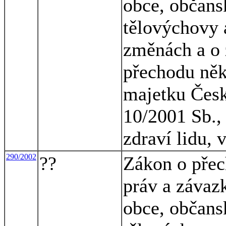
obce, občansk
tělovýchovy a
změnách a o 
přechodu něk
majetku Česk
10/2001 Sb., 
zdraví lidu, 
290/2002
??
Zákon o přec
práv a závaz
obce, občansk