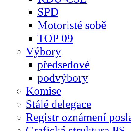
SPD
Motoristé sobě
TOP 09
Výbory
předsedové
podvýbory
Komise
Stálé delegace
Registr oznámení posl
Grafická struktura PS