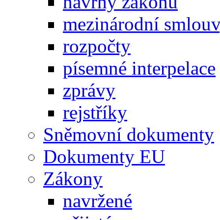
návrhy zákonů
mezinárodní smlou
rozpočty
písemné interpelace
zprávy
rejstříky
Sněmovní dokumenty
Dokumenty EU
Zákony
navržené