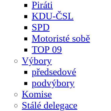
Piráti
KDU-ČSL
SPD
Motoristé sobě
TOP 09
Výbory
předsedové
podvýbory
Komise
Stálé delegace