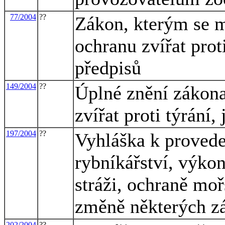
77/2004
??
Zákon, kterým se m
ochranu zvířat prot
předpisů
149/2004
??
Úplné znění zákona
zvířat proti týrání
197/2004
??
Vyhláška k provede
rybníkářství, výko
stráži, ochraně mo
změně některých zá
202/2004
??