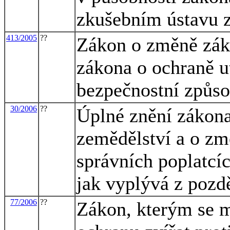
zkušebním ústavu
413/2005
??
Zákon o změně záko
zákona o ochraně u
bezpečnostní způso
30/2006
??
Úplné znění zákona
zemědělství a o zm
správních poplatcíc
jak vyplývá z pozd
77/2006
??
Zákon, kterým se m