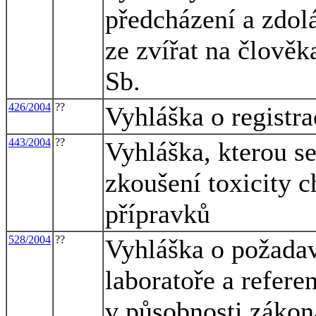
předcházení a zdol
ze zvířat na člověk
Sb.
426/2004
??
Vyhláška o registr
443/2004
??
Vyhláška, kterou s
zkoušení toxicity 
přípravků
528/2004
??
Vyhláška o požadav
laboratoře a referen
v působnosti zákon