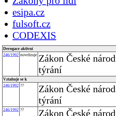
Zákony pro lidi
esipa.cz
fulsoft.cz
CODEXIS
Derogace aktivní
246/1992
novelizuje
Zákon České národn
týrání
Vztahuje se k
246/1992
??
Zákon České národn
týrání
246/1992
??
Zákon České národn