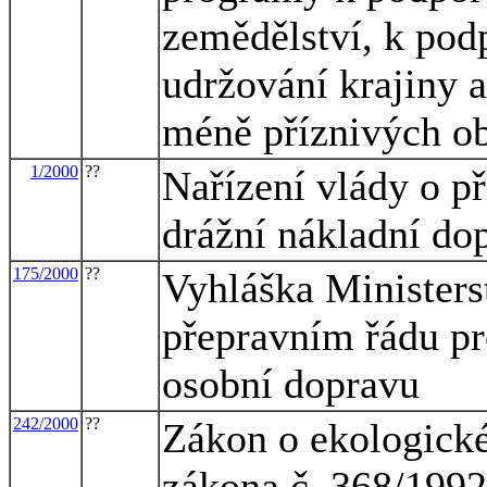
zemědělství, k podp
udržování krajiny 
méně příznivých ob
1/2000
??
Nařízení vlády o p
drážní nákladní do
175/2000
??
Vyhláška Ministers
přepravním řádu pro
osobní dopravu
242/2000
??
Zákon o ekologick
zákona č. 368/1992 