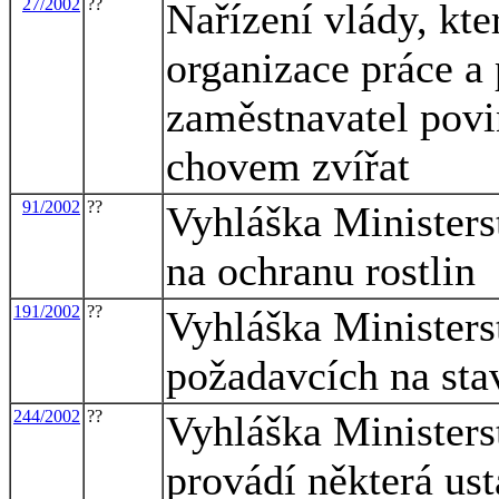
27/2002
??
Nařízení vlády, kt
organizace práce a 
zaměstnavatel povine
chovem zvířat
91/2002
??
Vyhláška Ministers
na ochranu rostlin
191/2002
??
Vyhláška Ministers
požadavcích na sta
244/2002
??
Vyhláška Ministers
provádí některá us