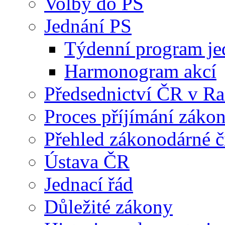
Volby do PS
Jednání PS
Týdenní program je
Harmonogram akcí
Předsednictví ČR v R
Proces příjímání záko
Přehled zákonodárné č
Ústava ČR
Jednací řád
Důležité zákony