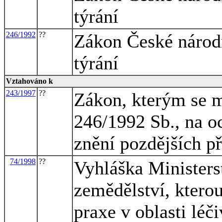
týrání
246/1992
??
Zákon České národn
týrání
Vztahováno k
243/1997
??
Zákon, kterým se m
246/1992 Sb., na oc
znění pozdějších p
74/1998
??
Vyhláška Ministerst
zemědělství, kterou
praxe v oblasti léči