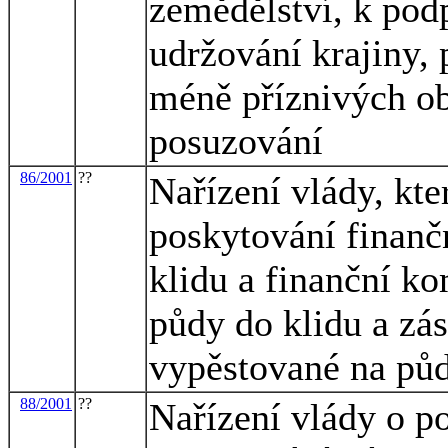
zemědělství, k podp
udržování krajiny,
méně příznivých obl
posuzování
86/2001
??
Nařízení vlády, kt
poskytování finanč
klidu a finanční k
půdy do klidu a zá
vypěstované na půd
88/2001
??
Nařízení vlády o 