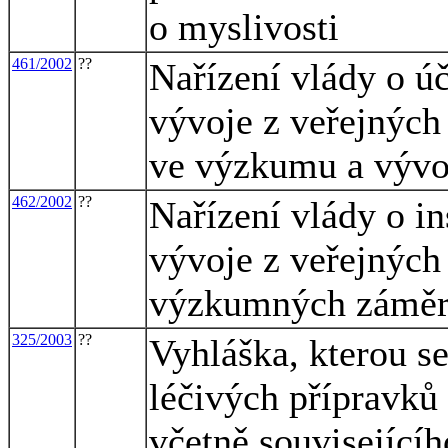
o myslivosti
461/2002
??
Nařízení vlády o 
vývoje z veřejných 
ve výzkumu a vývo
462/2002
??
Nařízení vlády o i
vývoje z veřejných
výzkumných zámě
325/2003
??
Vyhláška, kterou se
léčivých přípravků 
včetně související