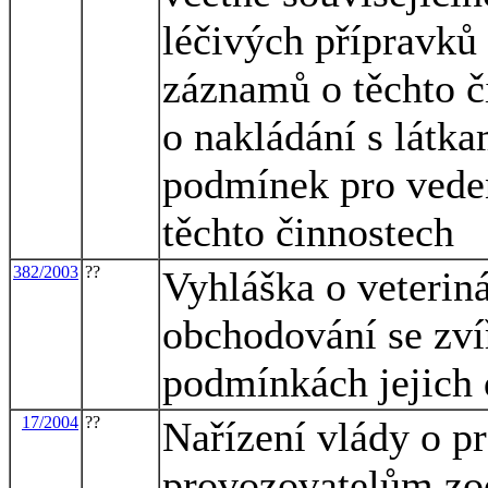
léčivých přípravků
záznamů o těchto č
o nakládání s látka
podmínek pro vede
těchto činnostech
382/2003
??
Vyhláška o veterin
obchodování se zvíř
podmínkách jejich 
17/2004
??
Nařízení vlády o p
provozovatelům zo