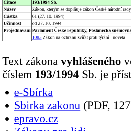
Citace
193/1994 Sb.
Název
Zákon, kterým se doplňuje zákon České národní rady č
Částka
61 (27. 10. 1994)
Účinnost
od 27. 10. 1994
Projednávání
Parlament České republiky, Poslanecká sněmovna,
1083
Zákon na ochranu zvířat proti týrání - novela
Text zákona
vyhlášeného
ve
číslem
193/1994
Sb. je přís
e-Sbírka
Sbirka zakonu
(PDF, 127
epravo.cz