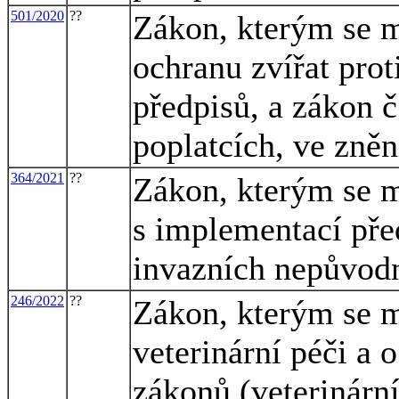
501/2020
??
Zákon, kterým se m
ochranu zvířat prot
předpisů, a zákon č
poplatcích, ve zněn
364/2021
??
Zákon, kterým se m
s implementací pře
invazních nepůvod
246/2022
??
Zákon, kterým se m
veterinární péči a 
zákonů (veterinární