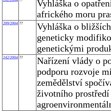
Vyhláška o opatřen
afrického moru pra
209/2004
??
Vyhláška o bližšíc
geneticky modifik
genetickými produ
242/2004
??
Nařízení vlády o p
podporu rozvoje m
zemědělství spočív
životního prostředí
agroenvironmentáln