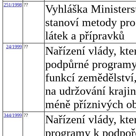
251/1998
??
Vyhláška Ministerst
stanoví metody pro
látek a přípravků
24/1999
??
Nařízení vlády, kt
podpůrné program
funkcí zemědělství,
na udržování kraji
méně příznivých ob
344/1999
??
Nařízení vlády, kt
programy k podpoř