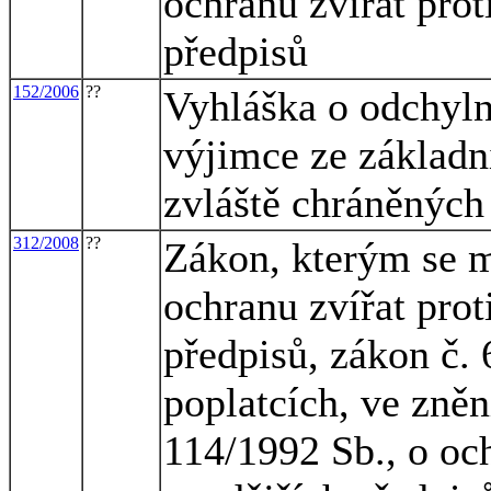
ochranu zvířat prot
předpisů
152/2006
??
Vyhláška o odchyln
výjimce ze základ
zvláště chráněných 
312/2008
??
Zákon, kterým se m
ochranu zvířat prot
předpisů, zákon č. 
poplatcích, ve zněn
114/1992 Sb., o och