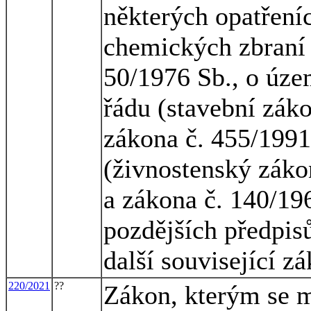
některých opatření
chemických zbraní 
50/1976 Sb., o úz
řádu (stavební záko
zákona č. 455/1991
(živnostenský zákon
a zákona č. 140/196
pozdějších předpisů
další související z
220/2021
??
Zákon, kterým se m