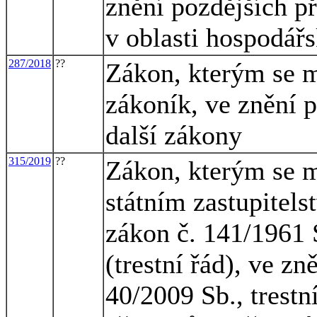
znění pozdějších p
v oblasti hospodářs
287/2018
??
Zákon, kterým se m
zákoník, ve znění p
další zákony
315/2019
??
Zákon, kterým se m
státním zastupitels
zákon č. 141/1961 
(trestní řád), ve z
40/2009 Sb., trestn