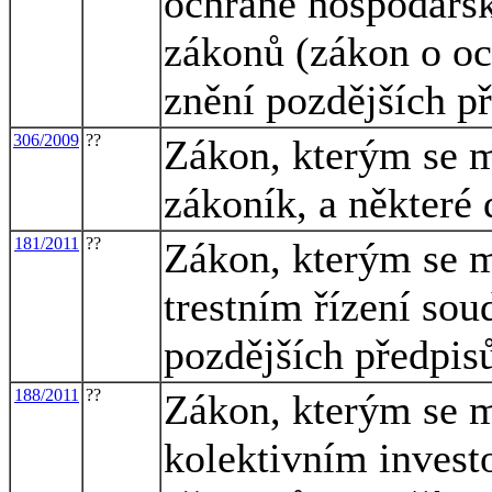
ochraně hospodářsk
zákonů (zákon o oc
znění pozdějších p
306/2009
??
Zákon, kterým se m
zákoník, a některé 
181/2011
??
Zákon, kterým se m
trestním řízení sou
pozdějších předpisů
188/2011
??
Zákon, kterým se m
kolektivním invest