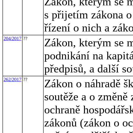
Zákon, kterým se m
s přijetím zákona 
řízení o nich a zák
204/2017
??
Zákon, kterým se m
podnikání na kapit
předpisů, a další s
262/2017
??
Zákon o náhradě šk
soutěže a o změně 
ochraně hospodářsk
zákonů (zákon o oc