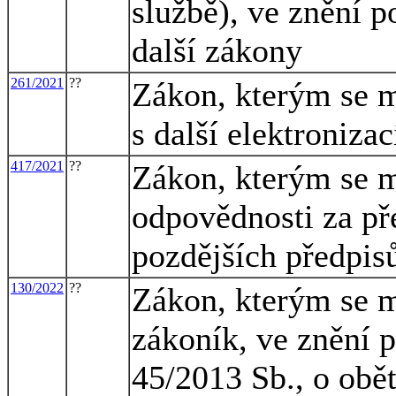
službě), ve znění p
další zákony
261/2021
??
Zákon, kterým se m
s další elektroniza
417/2021
??
Zákon, kterým se m
odpovědnosti za pře
pozdějších předpisů
130/2022
??
Zákon, kterým se m
zákoník, ve znění p
45/2013 Sb., o obě