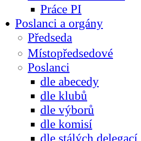
Práce PI
Poslanci a orgány
Předseda
Místopředsedové
Poslanci
dle abecedy
dle klubů
dle výborů
dle komisí
dle stálých delegací