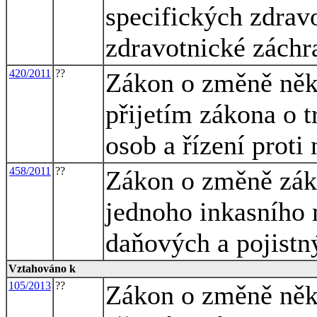
specifických zdrav
zdravotnické záchr
420/2011
??
Zákon o změně někt
přijetím zákona o 
osob a řízení proti
458/2011
??
Zákon o změně záko
jednoho inkasního 
daňových a pojistn
Vztahováno k
105/2013
??
Zákon o změně někt