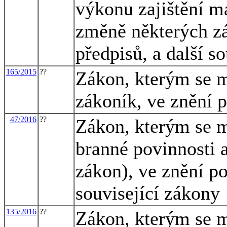
výkonu zajištění ma
změně některých zá
předpisů, a další s
165/2015
??
Zákon, kterým se m
zákoník, ve znění 
47/2016
??
Zákon, kterým se m
branné povinnosti a
zákon), ve znění po
související zákony
135/2016
??
Zákon, kterým se m