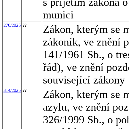
s přijetím zákona o
munici
270/2025
??
Zákon, kterým se m
zákoník, ve znění p
141/1961 Sb., o tre
řád), ve znění pozd
související zákony
314/2025
??
Zákon, kterým se m
azylu, ve znění poz
326/1999 Sb., o po