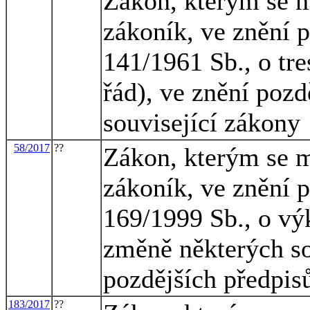
Zákon, kterým se m
zákoník, ve znění p
141/1961 Sb., o tre
řád), ve znění pozd
související zákony
58/2017
??
Zákon, kterým se m
zákoník, ve znění p
169/1999 Sb., o vý
změně některých so
pozdějších předpisů
183/2017
??