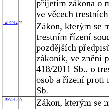
přijetím zákona o m
ve věcech trestních
141/2014
??
Zákon, kterým se m
trestním řízení sou
pozdějších předpisů
zákoník, ve znění p
418/2011 Sb., o tr
osob a řízení proti
Sb.
86/2015
??
Zákon, kterým se m