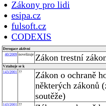
Zákony pro lidi
esipa.cz
fulsoft.cz
CODEXIS
Derogace aktivní
40/2009
novelizuje
Zákon trestní záko
Vztahuje se k
143/2001
??
Zákon o ochraně h
některých zákonů (
soutěže)
143/2001
??