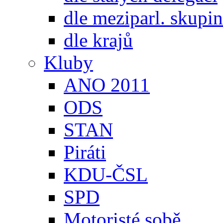
dle meziparl. skupin
dle krajů
Kluby
ANO 2011
ODS
STAN
Piráti
KDU-ČSL
SPD
Motoristé sobě