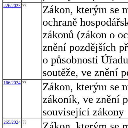
226/2023
??
Zákon, kterým se m
ochraně hospodářsk
zákonů (zákon o oc
znění pozdějších př
o působnosti Úřadu
soutěže, ve znění p
166/2024
??
Zákon, kterým se m
zákoník, ve znění p
související zákony
265/2024
??
Zákon, kterým se m