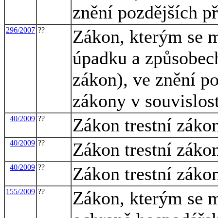
znění pozdějších p
296/2007
??
Zákon, kterým se m
úpadku a způsobech
zákon), ve znění po
zákony v souvislost
40/2009
??
Zákon trestní záko
40/2009
??
Zákon trestní záko
40/2009
??
Zákon trestní záko
155/2009
??
Zákon, kterým se m