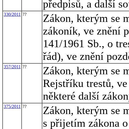
předpisů, a další s
330/2011
??
Zákon, kterým se m
zákoník, ve znění p
141/1961 Sb., o tre
řád), ve znění pozd
357/2011
??
Zákon, kterým se m
Rejstříku trestů, v
některé další záko
375/2011
??
Zákon, kterým se m
s přijetím zákona 