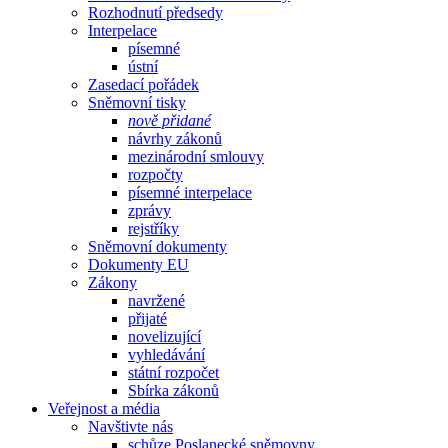
Rozhodnutí předsedy
Interpelace
písemné
ústní
Zasedací pořádek
Sněmovní tisky
nově přidané
návrhy zákonů
mezinárodní smlouvy
rozpočty
písemné interpelace
zprávy
rejstříky
Sněmovní dokumenty
Dokumenty EU
Zákony
navržené
přijaté
novelizující
vyhledávání
státní rozpočet
Sbírka zákonů
Veřejnost a média
Navštivte nás
schůze Poslanecké sněmovny