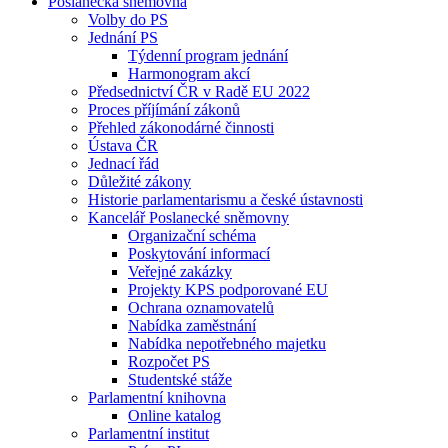
Poslanecká sněmovna
Volby do PS
Jednání PS
Týdenní program jednání
Harmonogram akcí
Předsednictví ČR v Radě EU 2022
Proces příjímání zákonů
Přehled zákonodárné činnosti
Ústava ČR
Jednací řád
Důležité zákony
Historie parlamentarismu a české ústavnosti
Kancelář Poslanecké sněmovny
Organizační schéma
Poskytování informací
Veřejné zakázky
Projekty KPS podporované EU
Ochrana oznamovatelů
Nabídka zaměstnání
Nabídka nepotřebného majetku
Rozpočet PS
Studentské stáže
Parlamentní knihovna
Online katalog
Parlamentní institut