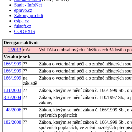
Sagit - InfoNet
epravo.cz
Zákony pro lidi
esipa.cz
fulsoft.cz
CODEXIS
Derogace aktivní
2/2013
ruší
Vyhláška o obsahových náležitostech žádosti o p
Vztahuje se k
166/1999
??
Zákon o veterinární péči a o změně některých souv
166/1999
??
Zákon o veterinární péči a o změně některých souv
166/1999
na
Zákon o veterinární péči a o změně některých souv
základě
131/2003
??
Zákon, kterým se mění zákon č. 166/1999 Sb., o ve
316/2004
??
Zákon, kterým se mění zákon č. 110/1997 Sb., o p
zákony
48/2006
??
Zákon, kterým se mění zákon č. 166/1999 Sb., o ve
správních poplatcích
182/2008
??
Zákon, kterým se mění zákon č. 166/1999 Sb., o ve
správních poplatcích, ve znění pozdějších předpis