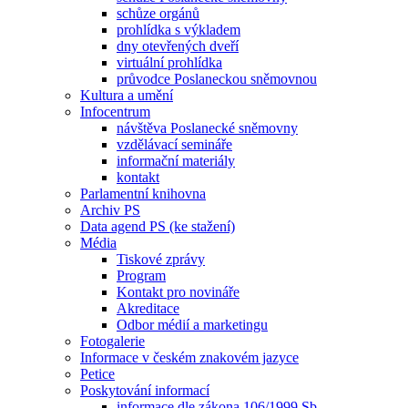
schůze orgánů
prohlídka s výkladem
dny otevřených dveří
virtuální prohlídka
průvodce Poslaneckou sněmovnou
Kultura a umění
Infocentrum
návštěva Poslanecké sněmovny
vzdělávací semináře
informační materiály
kontakt
Parlamentní knihovna
Archiv PS
Data agend PS (ke stažení)
Média
Tiskové zprávy
Program
Kontakt pro novináře
Akreditace
Odbor médií a marketingu
Fotogalerie
Informace v českém znakovém jazyce
Petice
Poskytování informací
informace dle zákona 106/1999 Sb.