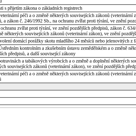
ů
i s přijetím zákona o základních registrech
terinární péči a o změně některých souvisejících zákonů (veterinární 
, a zákon č. 246/1992 Sb., na ochranu zvířat proti týrání, ve znění poz
chranu zvířat proti týrání, ve znění pozdějších předpisů, zákon č. 634/
ně některých souvisejících zákonů (veterinární zákon), ve znění pozděj
ovolení domácí porážky skotu mladšího 24 měsíců nebo jelenovitých z 
Ústředním kontrolním a zkušebním ústavu zemědělském a o změně někt
ch předpisů, a další související zákony
otravinách a tabákových výrobcích a o změně a doplnění některých souv
ých souvisejících zákonů (veterinární zákon), ve znění pozdějších před
terinární péči a o změně některých souvisejících zákonů (veterinární z
ů