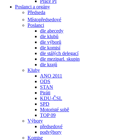
Práce PI
Poslanci a orgány
Předseda
Místopředsedové
Poslanci
dle abecedy
dle klubů
dle výborů
dle komisí
dle stálých delegací
dle meziparl. skupin
dle krajů
Kluby
ANO 2011
ODS
STAN
Piráti
KDU-ČSL
SPD
Motoristé sobě
TOP 09
Výbory
předsedové
podvýbory
Komise