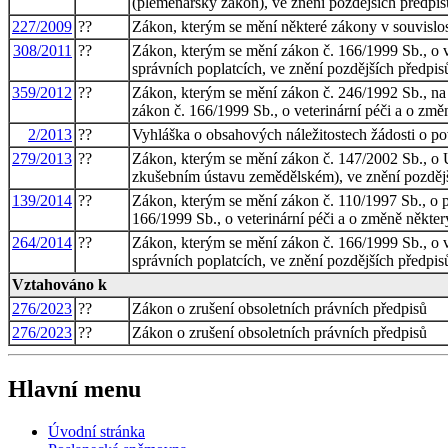
(plemenářský zákon), ve znění pozdějších předpis
227/2009
??
Zákon, kterým se mění některé zákony v souvislost
308/2011
??
Zákon, kterým se mění zákon č. 166/1999 Sb., o ve
správních poplatcích, ve znění pozdějších předpisů
359/2012
??
Zákon, kterým se mění zákon č. 246/1992 Sb., na o
zákon č. 166/1999 Sb., o veterinární péči a o změ
2/2013
??
Vyhláška o obsahových náležitostech žádosti o p
279/2013
??
Zákon, kterým se mění zákon č. 147/2002 Sb., o 
zkušebním ústavu zemědělském), ve znění pozdější
139/2014
??
Zákon, kterým se mění zákon č. 110/1997 Sb., o p
166/1999 Sb., o veterinární péči a o změně někter
264/2014
??
Zákon, kterým se mění zákon č. 166/1999 Sb., o ve
správních poplatcích, ve znění pozdějších předpis
Vztahováno k
276/2023
??
Zákon o zrušení obsoletních právních předpisů
276/2023
??
Zákon o zrušení obsoletních právních předpisů
Hlavní menu
Úvodní stránka