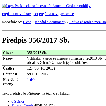
Přejít na hlavní navigaci
Přejít na navigaci sekce
Nacházíte se:
Úvod
›
Jednání a dokumenty
›
Sbírka zákonů a mez. s
Předpis 356/2017 Sb.
Citace
356/2017 Sb.
Název
Vyhláška, kterou se zrušuje vyhláška č. 2/2013 Sb.,
obsahových náležitostech jejího ohlašování
Částka
123 (30. 10. 2017)
Účinnost
od 1. 11. 2017
Navržené
1 tisk
změny
Text předpisu je přístupný na těchto stránkách:
e-Sbírka
Sbírka zákonů
(PDF, 98 KB)