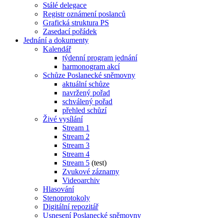
Stálé delegace
Registr oznámení poslanců
Grafická struktura PS
Zasedací pořádek
Jednání a dokumenty
Kalendář
týdenní program jednání
harmonogram akcí
Schůze Poslanecké sněmovny
aktuální schůze
navržený pořad
schválený pořad
přehled schůzí
Živé vysílání
Stream 1
Stream 2
Stream 3
Stream 4
Stream 5
(test)
Zvukové záznamy
Videoarchiv
Hlasování
Stenoprotokoly
Digitální repozitář
Usnesení Poslanecké sněmovny