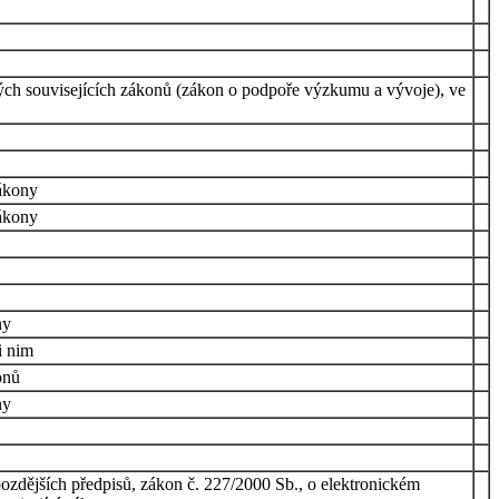
ých souvisejících zákonů (zákon o podpoře výzkumu a vývoje), ve
zákony
zákony
ny
i nim
onů
ny
pozdějších předpisů, zákon č. 227/2000 Sb., o elektronickém