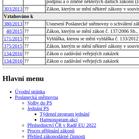
podpisu a o změně některých dalších zákonů (zá
303/2013
??
Zákon, kterým se mění některé zákony v souvis
Vztahováno k
380/2013
??
Usnesení Poslanecké sněmovny o schválení zá
40/2015
??
Zákon, kterým se mění zákon č. 137/2006 Sb., 
171/2015
??
Vyhláška, kterou se mění vyhláška č. 133/2012 
375/2015
??
Zákon, kterým se mění některé zákony v souvisl
134/2016
??
Zákon o zadávání veřejných zakázek
134/2016
??
Zákon o zadávání veřejných zakázek
Hlavní menu
Úvodní stránka
Poslanecká sněmovna
Volby do PS
Jednání PS
Týdenní program jednání
Harmonogram akcí
Předsednictví ČR v Radě EU 2022
Proces příjímání zákonů
Přehled zákonodárné činnosti