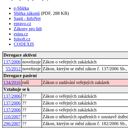
e-Sbírka
Sbírka zákonů
(PDF, 288 KB)
Sagit - InfoNet
epravo.cz
Zákony pro lidi
esipa.cz
fulsoft.cz
CODEXIS
Derogace aktivní
137/2006
novelizuje
Zákon o veřejných zakázkách
55/2012
novelizuje
Zákon, kterým se mění zákon č. 137/2006 Sb., 
Derogace pasivní
134/2016
ruší
Zákon o zadávání veřejných zakázek
Vztahuje se k
137/2006
??
Zákon o veřejných zakázkách
137/2006
??
Zákon o veřejných zakázkách
137/2006
??
Zákon o veřejných zakázkách
110/2007
??
Zákon o některých opatřeních v soustavě ústřed
296/2007
??
Zákon, kterým se mění zákon č. 182/2006 Sb., o