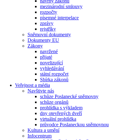
návrhy zákonů
mezinárodní smlouvy
rozpočty
písemné interpelace
zprávy
rejstříky
Sněmovní dokumenty
Dokumenty EU
Zákony
navržené
přijaté
novelizující
vyhledávání
státní rozpočet
Sbírka zákonů
Veřejnost a média
Navštivte nás
schůze Poslanecké sněmovny
schůze orgánů
prohlídka s výkladem
dny otevřených dveří
virtuální prohlídka
průvodce Poslaneckou sněmovnou
Kultura a umění
Infocentrum