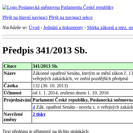
Přejít na hlavní navigaci
Přejít na navigaci sekce
Nacházíte se:
Úvod
›
Jednání a dokumenty
›
Sbírka zákonů a mez. s
Předpis 341/2013 Sb.
Citace
341/2013 Sb.
Název
Zákonné opatření Senátu, kterým se mění zákon č. 13
veřejných zakázkách, ve znění pozdějších předpisů
Částka
132 (30. 10. 2013)
Účinnost
od 1. 1. 2014, zrušeno dnem 1. 10. 2016
Projednávání
Parlament České republiky, Poslanecká sněmovna,
4
Zák. opatření Senátu - novela z. o veřejných zakáz
Navržené
2 tisky
změny
Text předpisu je přístupný na těchto stránkách: