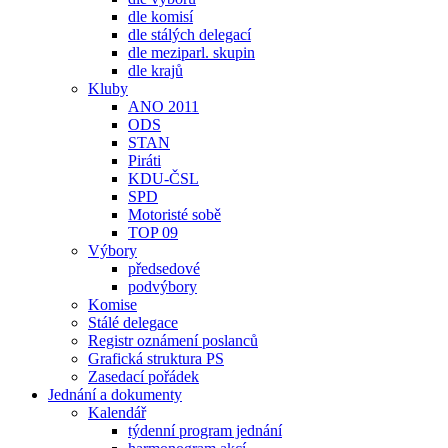
dle komisí
dle stálých delegací
dle meziparl. skupin
dle krajů
Kluby
ANO 2011
ODS
STAN
Piráti
KDU-ČSL
SPD
Motoristé sobě
TOP 09
Výbory
předsedové
podvýbory
Komise
Stálé delegace
Registr oznámení poslanců
Grafická struktura PS
Zasedací pořádek
Jednání a dokumenty
Kalendář
týdenní program jednání