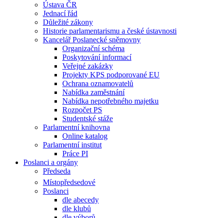
Ústava ČR
Jednací řád
Důležité zákony
Historie parlamentarismu a české ústavnosti
Kancelář Poslanecké sněmovny
Organizační schéma
Poskytování informací
Veřejné zakázky
Projekty KPS podporované EU
Ochrana oznamovatelů
Nabídka zaměstnání
Nabídka nepotřebného majetku
Rozpočet PS
Studentské stáže
Parlamentní knihovna
Online katalog
Parlamentní institut
Práce PI
Poslanci a orgány
Předseda
Místopředsedové
Poslanci
dle abecedy
dle klubů
dle výborů