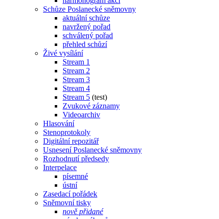
harmonogram akcí
Schůze Poslanecké sněmovny
aktuální schůze
navržený pořad
schválený pořad
přehled schůzí
Živé vysílání
Stream 1
Stream 2
Stream 3
Stream 4
Stream 5
(test)
Zvukové záznamy
Videoarchiv
Hlasování
Stenoprotokoly
Digitální repozitář
Usnesení Poslanecké sněmovny
Rozhodnutí předsedy
Interpelace
písemné
ústní
Zasedací pořádek
Sněmovní tisky
nově přidané