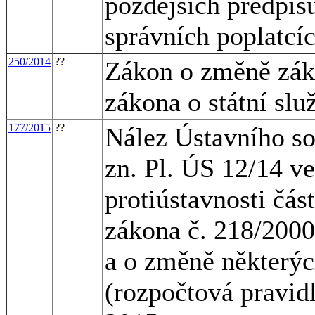
pozdějších předpisů
správních poplatcíc
250/2014
??
Zákon o změně záko
zákona o státní slu
177/2015
??
Nález Ústavního so
zn. Pl. ÚS 12/14 v
protiústavnosti čás
zákona č. 218/2000
a o změně některýc
(rozpočtová pravidl