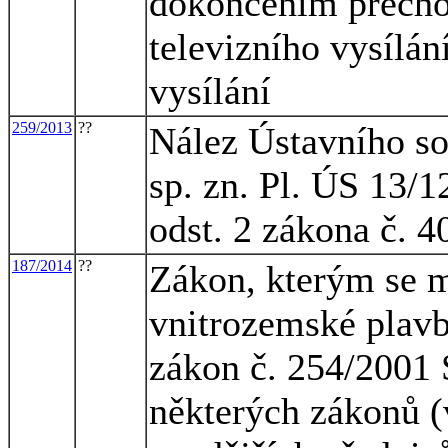
dokončením přech
televizního vysílán
vysílání
259/2013
??
Nález Ústavního so
sp. zn. Pl. ÚS 13/1
odst. 2 zákona č. 4
187/2014
??
Zákon, kterým se m
vnitrozemské plavb
zákon č. 254/2001 
některých zákonů (