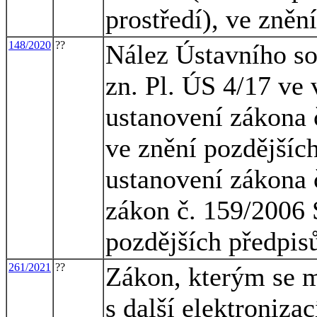
prostředí), ve zněn
148/2020
??
Nález Ústavního so
zn. Pl. ÚS 4/17 ve 
ustanovení zákona č
ve znění pozdějších
ustanovení zákona 
zákon č. 159/2006 S
pozdějších předpisů
261/2021
??
Zákon, kterým se m
s další elektroniza