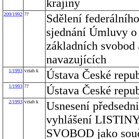
krajiny
209/1992
??
Sdělení federálního
sjednání Úmluvy o 
základních svobod 
navazujících
1/1993
vztah k
Ústava České repu
1/1993
??
Ústava České repu
2/1993
vztah k
Usnesení předsedni
vyhlášení LIST
SVOBOD jako součá