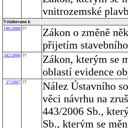
vnitrozemské plavb
Vztahováno k
186/2006
??
Zákon o změně někt
přijetím stavebníh
342/2006
??
Zákon, kterým se m
oblastí evidence ob
37/2007
??
Nález Ústavního so
věci návrhu na zruš
443/2006 Sb., kter
Sb., kterým se měn