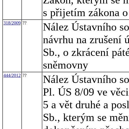
s přijetím zákona o
318/2009
??
Nález Ústavního so
návrhu na zrušení 
Sb., o zkrácení pá
sněmovny
444/2012
??
Nález Ústavního sou
Pl. ÚS 8/09 ve věci
5 a vět druhé a po
Sb., kterým se mění