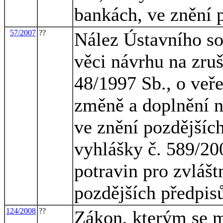
bankách, ve znění 
57/2007
??
Nález Ústavního so
věci návrhu na zruš
48/1997 Sb., o veř
změně a doplnění n
ve znění pozdějších
vyhlášky č. 589/200
potravin pro zvlášt
pozdějších předpis
124/2008
??
Zákon, kterým se m