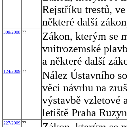
Rejstříku trestů, v
některé další záko
309/2008
??
Zákon, kterým se m
vnitrozemské plavb
a některé další zák
124/2009
??
Nález Ústavního so
věci návrhu na zruš
výstavbě vzletové 
letiště Praha Ruzy
227/2009
??
Zákon, kterým se m