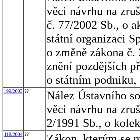
věci návrhu na zru
č. 77/2002 Sb., o a
státní organizaci S
o změně zákona č. 
znění pozdějších př
o státním podniku,
199/2003
??
Nález Ústavního so
věci návrhu na zruš
2/1991 Sb., o kole
118/2004
??
Zákon, kterým se m