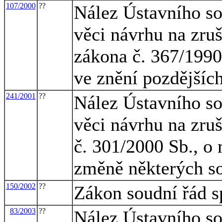
107/2000
??
Nález Ústavního so
věci návrhu na zruš
zákona č. 367/1990 
ve znění pozdějšíc
241/2001
??
Nález Ústavního so
věci návrhu na zru
č. 301/2000 Sb., o 
změně některých so
150/2002
??
Zákon soudní řád s
83/2003
??
Nález Ústavního so