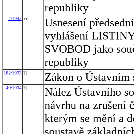
republiky
2/1993
??
Usnesení předsedni
vyhlášení LIST
SVOBOD jako součá
republiky
182/1993
??
Zákon o Ústavním 
49/1994
??
Nález Ústavního so
návrhu na zrušení 
kterým se mění a d
soustavě základních