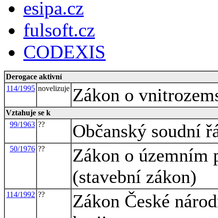
esipa.cz
fulsoft.cz
CODEXIS
Derogace aktivní
114/1995
novelizuje
Zákon o vnitrozem
Vztahuje se k
99/1963
??
Občanský soudní ř
50/1976
??
Zákon o územním p
(stavební zákon)
114/1992
??
Zákon České národn