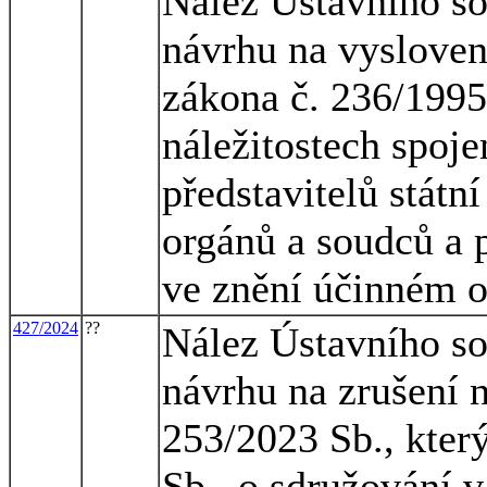
Nález Ústavního so
návrhu na vyslovení
zákona č. 236/1995 
náležitostech spoj
představitelů státn
orgánů a soudců a 
ve znění účinném o
427/2024
??
Nález Ústavního so
návrhu na zrušení 
253/2023 Sb., kter
Sb., o sdružování v