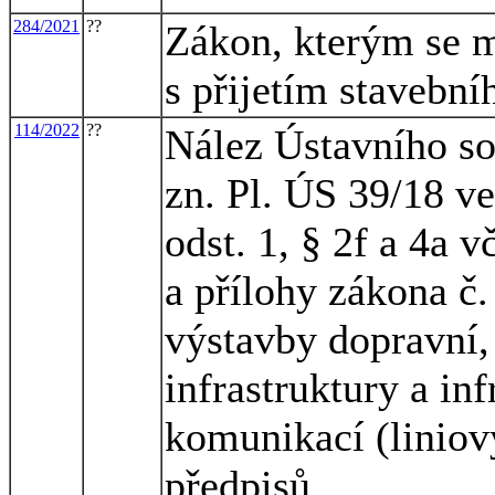
284/2021
??
Zákon, kterým se m
s přijetím stavebn
114/2022
??
Nález Ústavního so
zn. Pl. ÚS 39/18 ve
odst. 1, § 2f a 4a 
a přílohy zákona č.
výstavby dopravní,
infrastruktury a in
komunikací (liniov
předpisů