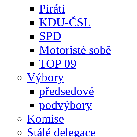
Piráti
KDU-ČSL
SPD
Motoristé sobě
TOP 09
Výbory
předsedové
podvýbory
Komise
Stálé delegace