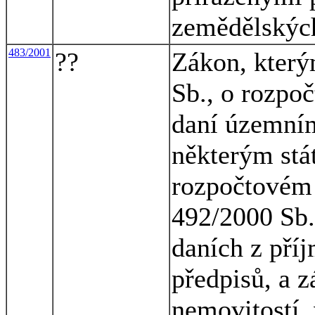
zemědělskýc
483/2001
??
Zákon, který
Sb., o rozpo
daní územní
některým stá
rozpočtovém 
492/2000 Sb.
daních z pří
předpisů, a z
nemovitostí,