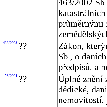
463/2002 Sb.
katastrálníc
průměrnými 
zemědělskýc
438/2003
??
Zákon, který
Sb., o daních
předpisů, a n
58/2004
??
Úplné znění 
dědické, dani
nemovitostí,