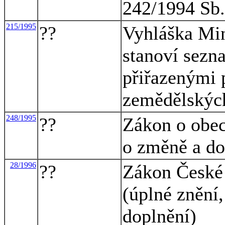
242/1994 Sb.
215/1995
??
Vyhláška Min
stanoví sezn
přiřazenými
zemědělskýc
248/1995
??
Zákon o obec
o změně a do
28/1996
??
Zákon České 
(úplné znění
doplnění)