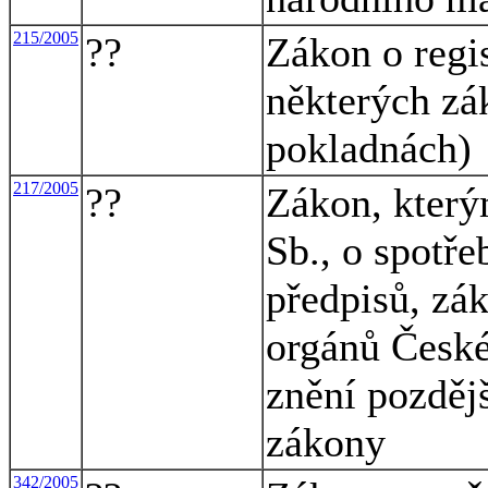
215/2005
??
Zákon o regi
některých zá
pokladnách)
217/2005
??
Zákon, který
Sb., o spotře
předpisů, zá
orgánů České 
znění pozdějš
zákony
342/2005