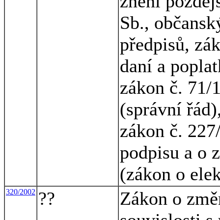
znění pozděj
Sb., občansk
předpisů, zák
daní a poplat
zákon č. 71/
(správní řád)
zákon č. 227
podpisu a o 
(zákon o ele
320/2002
??
Zákon o změn
souvislosti 