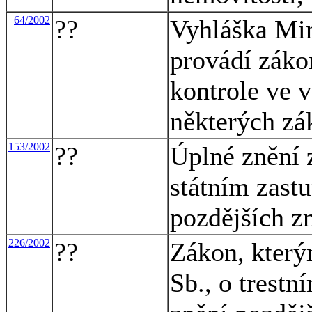
64/2002
??
Vyhláška Mini
provádí záko
kontrole ve 
některých zá
153/2002
??
Úplné znění 
státním zastu
pozdějších 
226/2002
??
Zákon, který
Sb., o trestn