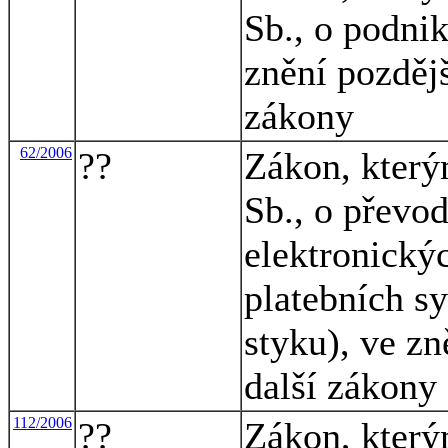
Sb., o podnik
znění pozdějš
zákony
62/2006
??
Zákon, který
Sb., o převo
elektronickýc
platebních s
styku), ve zn
další zákony
112/2006
??
Zákon, který