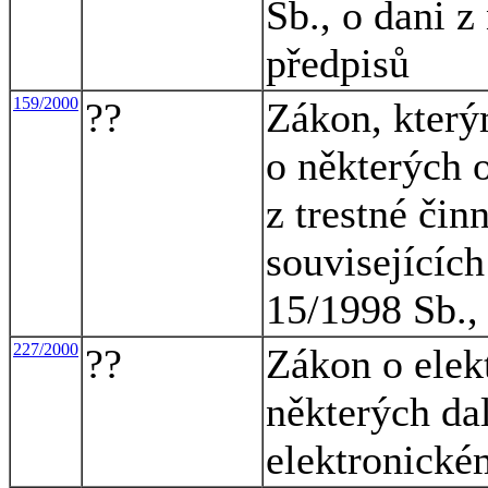
Sb., o dani z
předpisů
159/2000
??
Zákon, který
o některých o
z trestné čin
souvisejících
15/1998 Sb., 
227/2000
??
Zákon o elek
některých da
elektronické