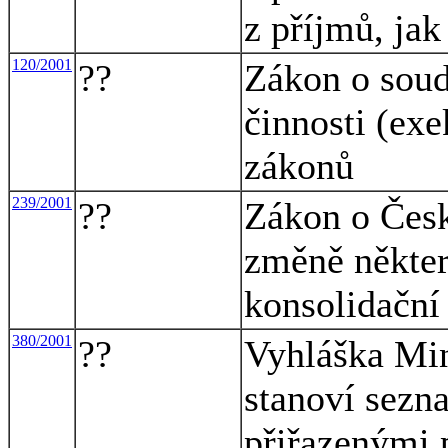
z příjmů, ja
120/2001
??
Zákon o soud
činnosti (exe
zákonů
239/2001
??
Zákon o Česk
změně někter
konsolidační
380/2001
??
Vyhláška Min
stanoví sezn
přiřazenými