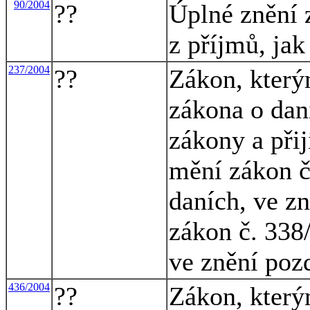
90/2004
??
Úplné znění 
z příjmů, ja
237/2004
??
Zákon, kterým
zákona o dan
zákony a přij
mění zákon č
daních, ve zn
zákon č. 338/
ve znění poz
436/2004
??
Zákon, který