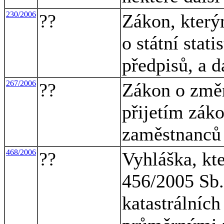
230/2006
??
Zákon, který
o státní stat
předpisů, a d
267/2006
??
Zákon o změn
přijetím zák
zaměstnanců
468/2006
??
Vyhláška, kt
456/2005 Sb.
katastrálníc