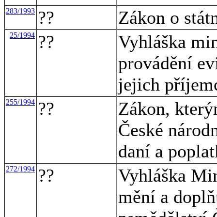
283/1993
??
Zákon o státn
25/1994
??
Vyhláška min
provádění ev
jejich příje
255/1994
??
Zákon, který
České národn
daní a poplat
272/1994
??
Vyhláška Min
mění a doplň