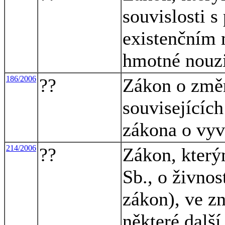
souvislosti s
existenčním 
hmotné nouz
186/2006
??
Zákon o změ
souvisejících
zákona o vyv
214/2006
??
Zákon, který
Sb., o živno
zákon), ve zn
některé dalš