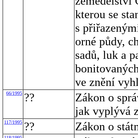
zemědělství 
kterou se st
s přiřazený
orné půdy, c
sadů, luk a 
bonitovaných
ve znění vyh
66/1995
??
Zákon o sprá
jak vyplývá 
117/1995
??
Zákon o státn
118/1995