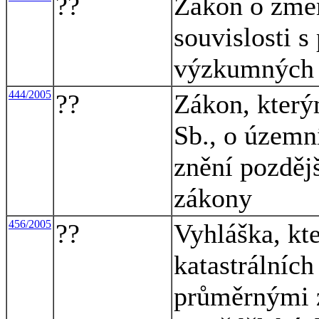
??
Zákon o změ
souvislosti s
výzkumných i
444/2005
??
Zákon, který
Sb., o územn
znění pozdějš
zákony
456/2005
??
Vyhláška, kt
katastrálníc
průměrnými 