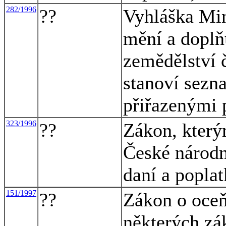
282/1996
??
Vyhláška Min
mění a doplň
zemědělství č
stanoví sezn
přiřazenými
323/1996
??
Zákon, který
České národn
daní a poplat
151/1997
??
Zákon o oceň
některých zá