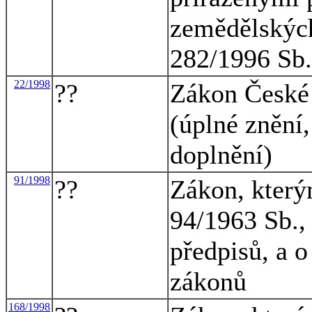
zemědělských
282/1996 Sb.
22/1998
??
Zákon České 
(úplné znění
doplnění)
91/1998
??
Zákon, který
94/1963 Sb., 
předpisů, a 
zákonů
168/1998