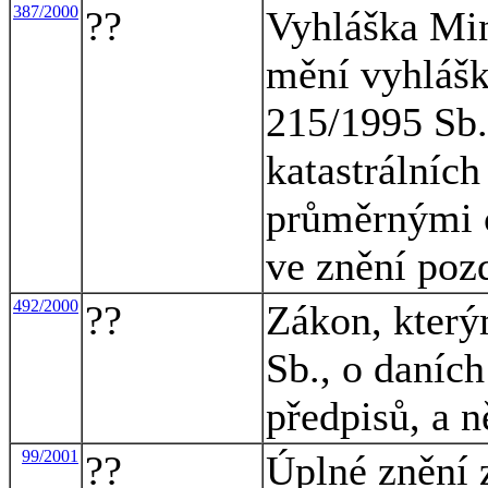
387/2000
??
Vyhláška Min
mění vyhlášk
215/1995 Sb.
katastrálníc
průměrnými 
ve znění poz
492/2000
??
Zákon, který
Sb., o daních
předpisů, a n
99/2001
??
Úplné znění 