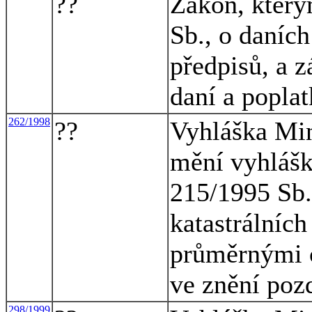
??
Zákon, který
Sb., o daních
předpisů, a z
daní a poplat
262/1998
??
Vyhláška Min
mění vyhlášk
215/1995 Sb.
katastrálníc
průměrnými 
ve znění poz
298/1999