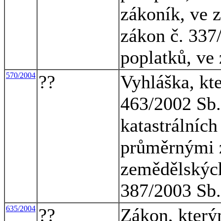
zákoník, ve z
zákon č. 337/
poplatků, ve
570/2004
??
Vyhláška, kt
463/2002 Sb.
katastrálníc
průměrnými 
zemědělských
387/2003 Sb.
635/2004
??
Zákon, který