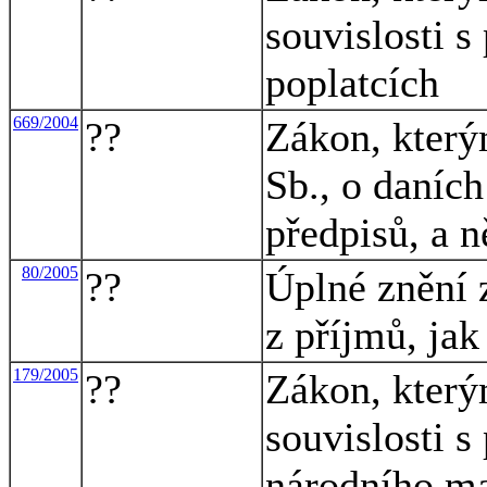
souvislosti s
poplatcích
669/2004
??
Zákon, který
Sb., o daních
předpisů, a n
80/2005
??
Úplné znění 
z příjmů, ja
179/2005
??
Zákon, který
souvislosti s
národního ma