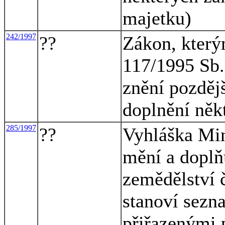
majetku)
242/1997
??
Zákon, který
117/1995 Sb.,
znění pozděj
doplnění něk
285/1997
??
Vyhláška Min
mění a doplň
zemědělství č
stanoví sezn
přiřazenými