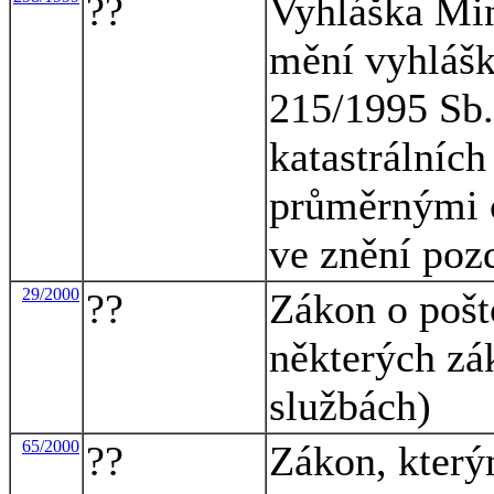
??
Vyhláška Min
mění vyhlášk
215/1995 Sb.
katastrálníc
průměrnými 
ve znění poz
29/2000
??
Zákon o pošt
některých zá
službách)
65/2000
??
Zákon, který