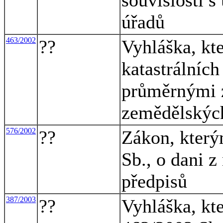
úřadů
463/2002
??
Vyhláška, kt
katastrálníc
průměrnými 
zemědělskýc
576/2002
??
Zákon, který
Sb., o dani z
předpisů
387/2003
??
Vyhláška, kt