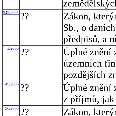
zemědělskýc
545/2005
??
Zákon, který
Sb., o daních
předpisů, a n
3/2006
??
Úplné znění 
územních fin
pozdějších 
45/2006
??
Úplné znění 
z příjmů, ja
56/2006
??
Zákon, který