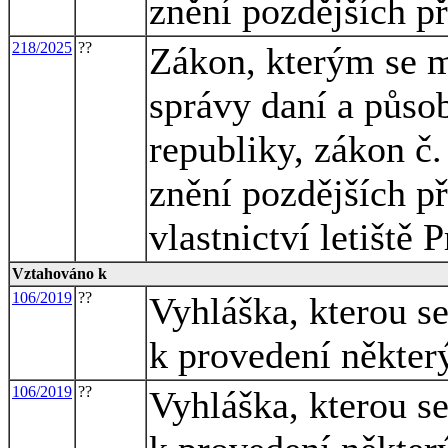
znění pozdějších p
218/2025
??
Zákon, kterým se m
správy daní a půso
republiky, zákon č.
znění pozdějších př
vlastnictví letiště
Vztahováno k
106/2019
??
Vyhláška, kterou s
k provedení někter
106/2019
??
Vyhláška, kterou s