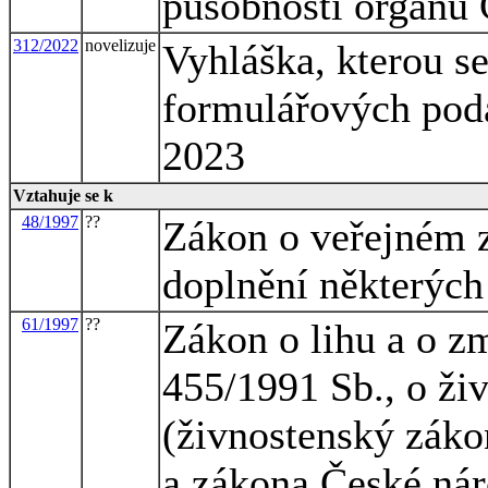
působnosti orgánů 
312/2022
novelizuje
Vyhláška, kterou s
formulářových podá
2023
Vztahuje se k
48/1997
??
Zákon o veřejném z
doplnění některých
61/1997
??
Zákon o lihu a o z
455/1991 Sb., o ži
(živnostenský zákon
a zákona České nár