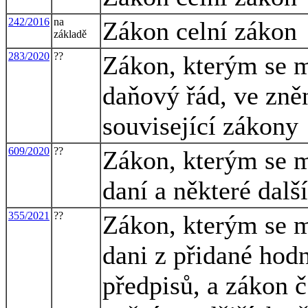
242/2016
na
Zákon celní zákon
základě
283/2020
??
Zákon, kterým se m
daňový řád, ve zněn
související zákony
609/2020
??
Zákon, kterým se m
daní a některé dalš
355/2021
??
Zákon, kterým se m
dani z přidané hodn
předpisů, a zákon č