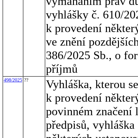
vymáháním práv duš
vyhlášky č. 610/20
k provedení někter
ve znění pozdějších
386/2025 Sb., o fo
příjmů
498/2025
??
Vyhláška, kterou s
k provedení někter
povinném značení l
předpisů, vyhláška