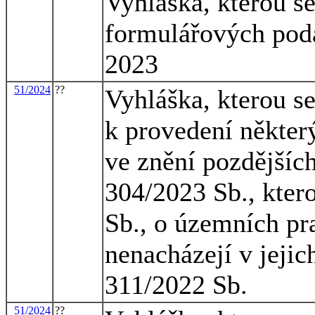
Vyhláška, kterou s
formulářových podá
2023
51/2024
??
Vyhláška, kterou s
k provedení někter
ve znění pozdějších
304/2023 Sb., kter
Sb., o územních pra
nenacházejí v jejic
311/2022 Sb.
51/2024
??