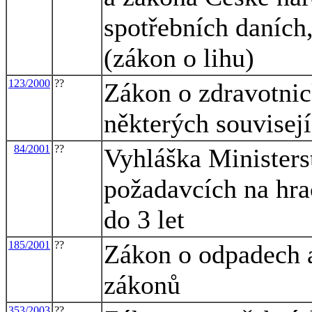
spotřebních daních,
(zákon o lihu)
123/2000
??
Zákon o zdravotnic
některých souvisej
84/2001
??
Vyhláška Ministers
požadavcích na hra
do 3 let
185/2001
??
Zákon o odpadech a
zákonů
353/2003
??