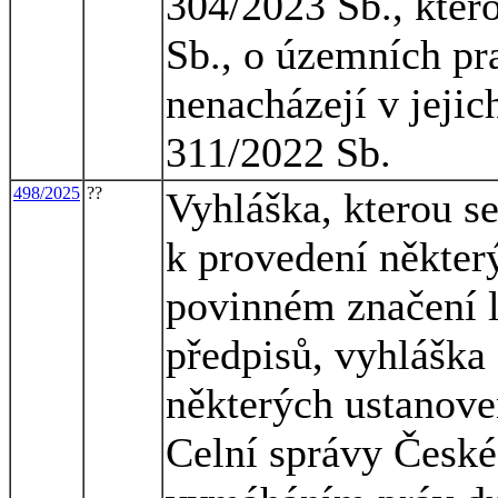
304/2023 Sb., kter
Sb., o územních pra
nenacházejí v jejic
311/2022 Sb.
498/2025
??
Vyhláška, kterou s
k provedení někter
povinném značení l
předpisů, vyhláška
některých ustanove
Celní správy České 