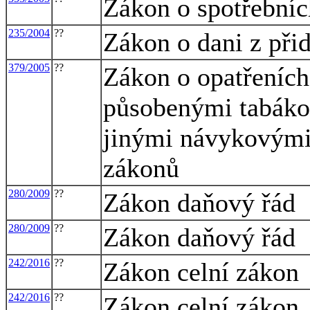
Zákon o spotřebníc
235/2004
??
Zákon o dani z při
379/2005
??
Zákon o opatřeních
působenými tabáko
jinými návykovými 
zákonů
280/2009
??
Zákon daňový řád
280/2009
??
Zákon daňový řád
242/2016
??
Zákon celní zákon
242/2016
??
Zákon celní zákon