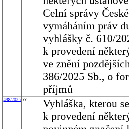
některých ustanove
Celní správy České 
vymáháním práv duš
vyhlášky č. 610/20
k provedení někter
ve znění pozdějších
386/2025 Sb., o fo
příjmů
498/2025
??
Vyhláška, kterou s
k provedení někter
povinném značení l