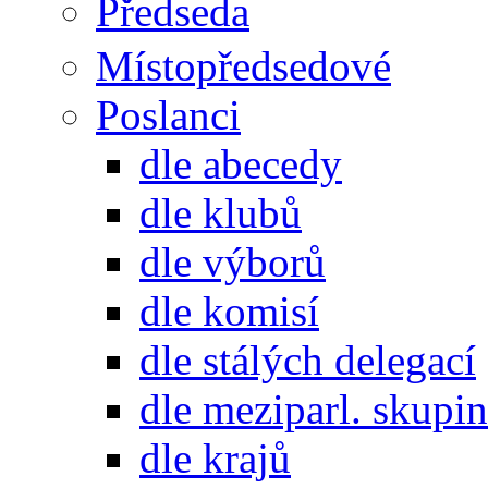
Předseda
Místopředsedové
Poslanci
dle abecedy
dle klubů
dle výborů
dle komisí
dle stálých delegací
dle meziparl. skupin
dle krajů