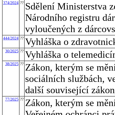
374/2024
??
Sdělení Ministerstva z
Národního registru dár
vyloučených z dárcovs
444/2024
??
Vyhláška o zdravotni
30/2025
??
Vyhláška o telemedicí
38/2025
??
Zákon, kterým se mění
sociálních službách, v
další související záko
77/2025
??
Zákon, kterým se mění
Veřejném ochránci práv