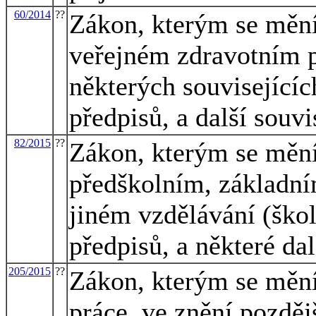
60/2014
??
Zákon, kterým se mění
veřejném zdravotním p
některých souvisejícíc
předpisů, a další souvi
82/2015
??
Zákon, kterým se mění
předškolním, základní
jiném vzdělávání (škol
předpisů, a některé da
205/2015
??
Zákon, kterým se mění
práce, ve znění pozděj