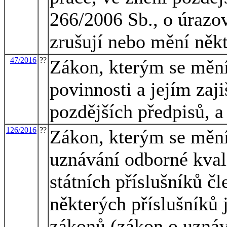
266/2006 Sb., o úrazo
zrušují nebo mění někt
47/2016
??
Zákon, kterým se mění
povinnosti a jejím zaj
pozdějších předpisů, a
126/2016
??
Zákon, kterým se mění
uznávání odborné kvali
státních příslušníků č
některých příslušníků 
zákonů (zákon o uznáv