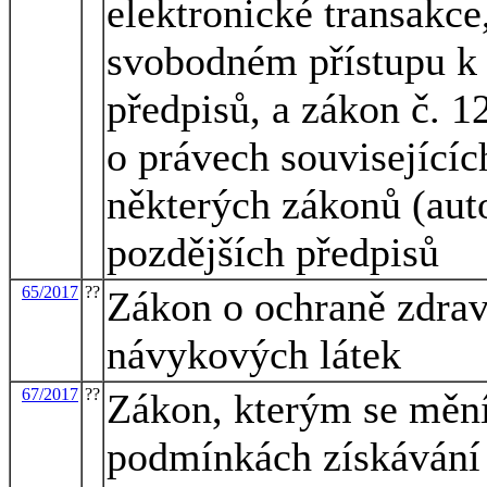
elektronické transakce
svobodném přístupu k 
předpisů, a zákon č. 1
o právech související
některých zákonů (aut
pozdějších předpisů
65/2017
??
Zákon o ochraně zdrav
návykových látek
67/2017
??
Zákon, kterým se mění
podmínkách získávání 