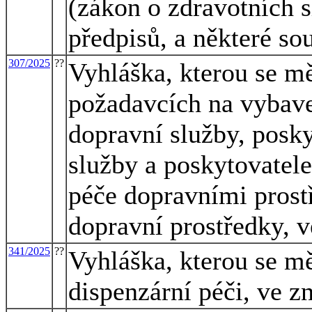
(zákon o zdravotních s
předpisů, a některé so
307/2025
??
Vyhláška, kterou se mě
požadavcích na vybave
dopravní služby, posk
služby a poskytovatel
péče dopravními prost
dopravní prostředky, v
341/2025
??
Vyhláška, kterou se mě
dispenzární péči, ve z