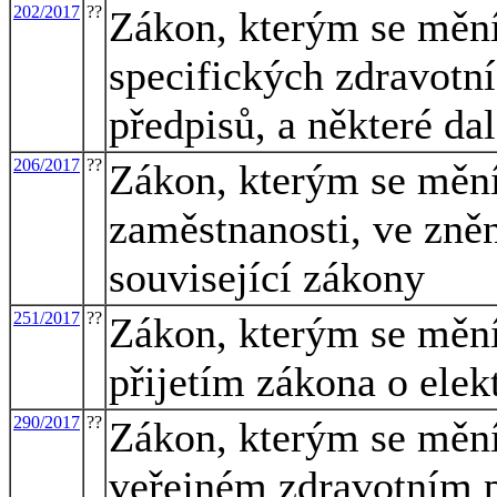
202/2017
??
Zákon, kterým se mění
specifických zdravotní
předpisů, a některé da
206/2017
??
Zákon, kterým se mění
zaměstnanosti, ve zněn
související zákony
251/2017
??
Zákon, kterým se mění 
přijetím zákona o elek
290/2017
??
Zákon, kterým se mění
veřejném zdravotním p