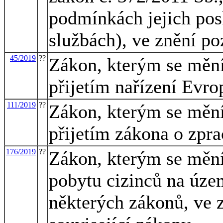
podmínkách jejich pos
službách), ve znění po
45/2019
??
Zákon, kterým se mění 
přijetím nařízení Evro
111/2019
??
Zákon, kterým se mění 
přijetím zákona o zpr
176/2019
??
Zákon, kterým se mění
pobytu cizinců na úze
některých zákonů, ve z