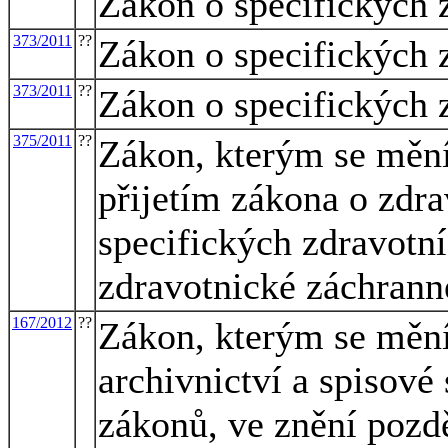
Zákon o specifických 
373/2011
??
Zákon o specifických 
373/2011
??
Zákon o specifických 
375/2011
??
Zákon, kterým se mění 
přijetím zákona o zdra
specifických zdravotn
zdravotnické záchrann
167/2012
??
Zákon, kterým se mění
archivnictví a spisové
zákonů, ve znění pozdě