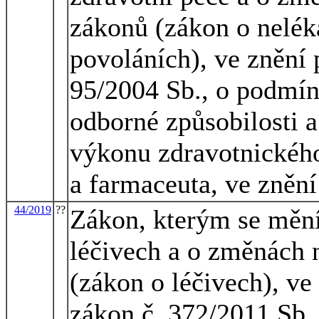
zákonů (zákon o nelék
povoláních), ve znění 
95/2004 Sb., o podmín
odborné způsobilosti a
výkonu zdravotnického
a farmaceuta, ve znění
44/2019
??
Zákon, kterým se mění
léčivech a o změnách 
(zákon o léčivech), ve
zákon č. 372/2011 Sb.,