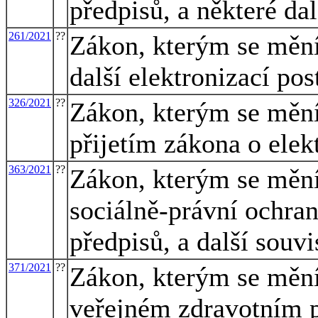
předpisů, a některé da
261/2021
??
Zákon, kterým se mění 
další elektronizací po
326/2021
??
Zákon, kterým se mění 
přijetím zákona o elek
363/2021
??
Zákon, kterým se mění
sociálně-právní ochran
předpisů, a další souvi
371/2021
??
Zákon, kterým se mění
veřejném zdravotním p