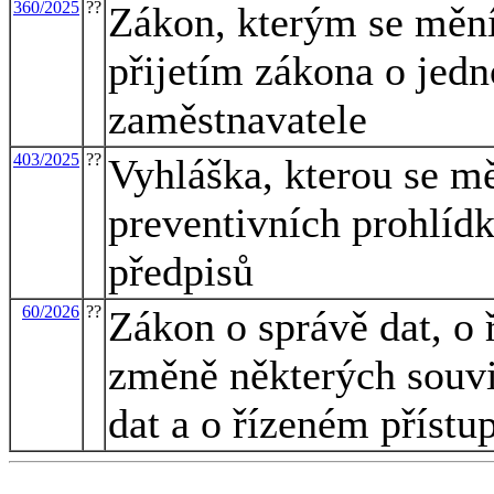
360/2025
??
Zákon, kterým se mění 
přijetím zákona o jed
zaměstnavatele
403/2025
??
Vyhláška, kterou se mě
preventivních prohlídk
předpisů
60/2026
??
Zákon o správě dat, o 
změně některých souvi
dat a o řízeném přístu