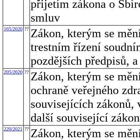
přijetím zákona o Sbí
smluv
165/2020
??
Zákon, kterým se mění
trestním řízení soudním
pozdějších předpisů, a
205/2020
??
Zákon, kterým se mění
ochraně veřejného zdr
souvisejících zákonů, 
další související záko
220/2021
??
Zákon, kterým se mění