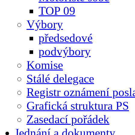
TOP 09
Výbory
předsedové
podvýbory
Komise
Stálé delegace
Registr oznámení posl
Grafická struktura PS
Zasedací pořádek
Jednání a dokumenty