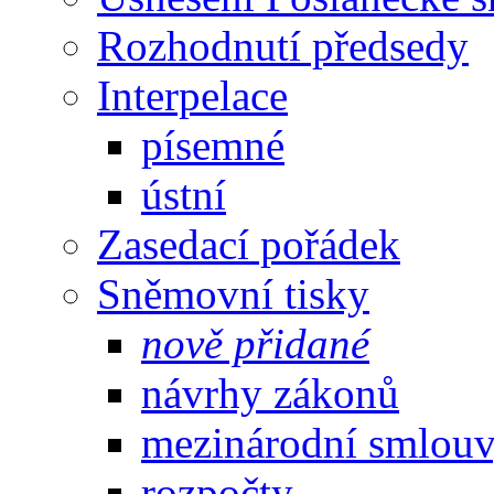
Rozhodnutí předsedy
Interpelace
písemné
ústní
Zasedací pořádek
Sněmovní tisky
nově přidané
návrhy zákonů
mezinárodní smlou
rozpočty