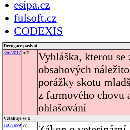
esipa.cz
fulsoft.cz
CODEXIS
Derogace pasivní
356/2017
ruší
Vyhláška, kterou se 
obsahových náležito
porážky skotu mladš
z farmového chovu a
ohlašování
Vztahuje se k
166/1999
??
Zákon o veterinární