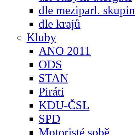
dle meziparl. skupin
dle krajů
Kluby
ANO 2011
ODS
STAN
Piráti
KDU-ČSL
SPD
Motoristé sobě