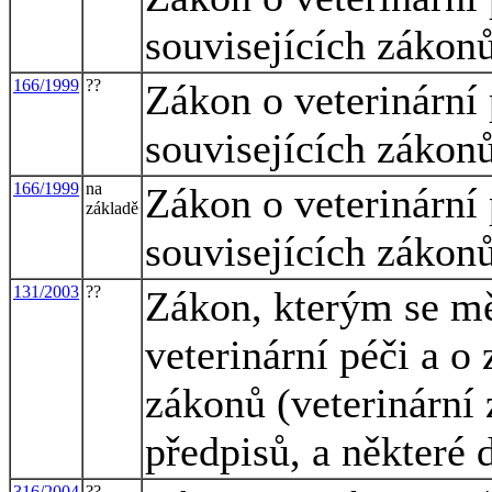
souvisejících zákonů
166/1999
??
Zákon o veterinární
souvisejících zákonů
166/1999
na
Zákon o veterinární
základě
souvisejících zákonů
131/2003
??
Zákon, kterým se mě
veterinární péči a o
zákonů (veterinární 
předpisů, a některé 
316/2004
??