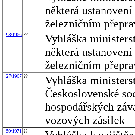
některá ustanovení
železničním přepr
98/1966
??
Vyhláška ministers
některá ustanovení
železničním přepr
27/1967
??
Vyhláška ministers
Československé soc
hospodářských záva
vozových zásilek
50/1971
??
Vyhláška k zajištěn