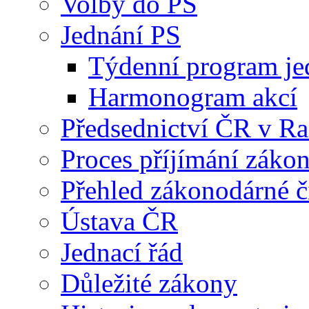
Volby do PS
Jednání PS
Týdenní program je
Harmonogram akcí
Předsednictví ČR v R
Proces příjímání záko
Přehled zákonodárné č
Ústava ČR
Jednací řád
Důležité zákony