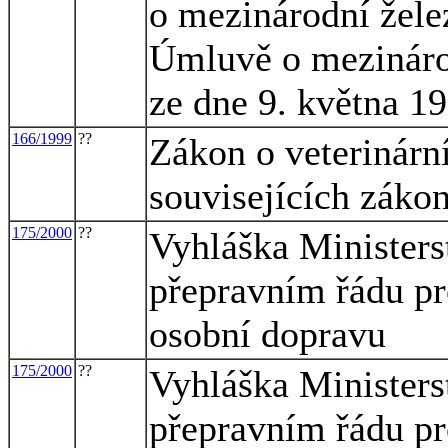
o mezinárodní žele
Úmluvě o mezináro
ze dne 9. května 1
166/1999
??
Zákon o veterinárn
souvisejících zákon
175/2000
??
Vyhláška Ministers
přepravním řádu pro
osobní dopravu
175/2000
??
Vyhláška Ministers
přepravním řádu pro