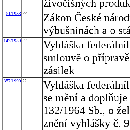
živočišných produk
61/1988
??
Zákon České národn
výbušninách a o st
143/1989
??
Vyhláška federální
smlouvě o přípravě
zásilek
357/1990
??
Vyhláška federální
se mění a doplňuje
132/1964 Sb., o že
znění vyhlášky č. 