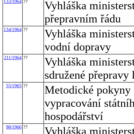
133/1964
??
Vyhláška ministers
přepravním řádu
134/1964
??
Vyhláška ministers
vodní dopravy
211/1964
??
Vyhláška ministers
sdružené přepravy 
55/1965
??
Metodické pokyny S
vypracování státní
hospodářství
98/1966
??
Vyhláška ministers