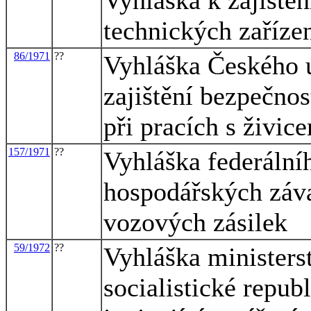
technických zařízen
86/1971
??
Vyhláška Českého ú
zajištění bezpečnos
při pracích s živic
157/1971
??
Vyhláška federální
hospodářských záva
vozových zásilek
59/1972
??
Vyhláška ministers
socialistické repub