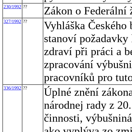
230/1992
??
Zákon o Federální ž
327/1992
??
Vyhláška Českého b
stanoví požadavky 
zdraví při práci a 
zpracování výbušni
pracovníků pro tuto
336/1992
??
Úplné znění zákona
národnej rady z 20.
činnosti, výbušniná
ako vyplýva zo zm