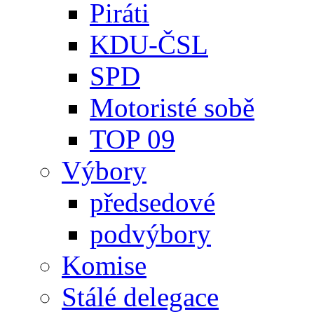
Piráti
KDU-ČSL
SPD
Motoristé sobě
TOP 09
Výbory
předsedové
podvýbory
Komise
Stálé delegace