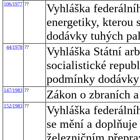
106/1977
??
Vyhláška federálníh
energetiky, kterou
dodávky tuhých pal
44/1978
??
Vyhláška Státní ar
socialistické repub
podmínky dodávky
147/1983
??
Zákon o zbraních a 
152/1983
??
Vyhláška federální
se mění a doplňuje
železničním přepra