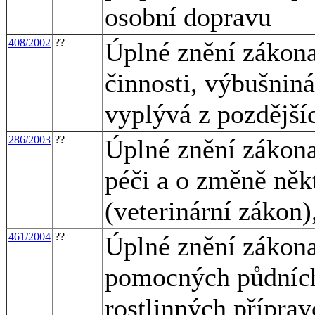
osobní dopravu
408/2002
??
Úplné znění zákona
činnosti, výbušniná
vyplývá z pozdějš
286/2003
??
Úplné znění zákona 
péči a o změně něk
(veterinární zákon
461/2004
??
Úplné znění zákona
pomocných půdních
rostlinných příprav