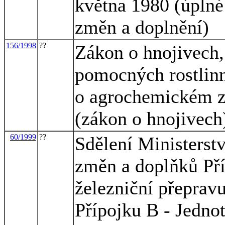
května 1980 (úplné
změn a doplnění)
156/1998
??
Zákon o hnojivech
pomocných rostlinn
o agrochemickém z
(zákon o hnojivech
60/1999
??
Sdělení Ministerstv
změn a doplňků Pří
železniční přeprav
Přípojku B - Jedno