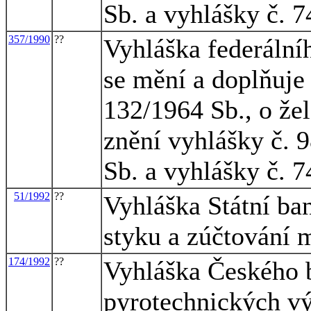
Sb. a vyhlášky č. 
357/1990
??
Vyhláška federální
se mění a doplňuje
132/1964 Sb., o že
znění vyhlášky č. 
Sb. a vyhlášky č. 
51/1992
??
Vyhláška Státní ba
styku a zúčtování 
174/1992
??
Vyhláška Českého 
pyrotechnických vý