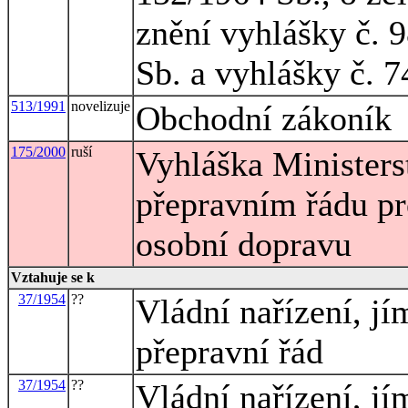
znění vyhlášky č. 
Sb. a vyhlášky č. 
513/1991
novelizuje
Obchodní zákoník
175/2000
ruší
Vyhláška Ministers
přepravním řádu pro
osobní dopravu
Vztahuje se k
37/1954
??
Vládní nařízení, jí
přepravní řád
37/1954
??
Vládní nařízení, jí