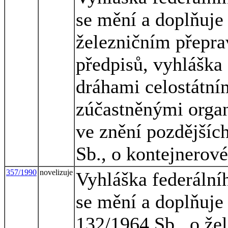
se mění a doplňuje
železničním přepra
předpisů, vyhláška
dráhami celostátní
zúčastněnými orga
ve znění pozdějších
Sb., o kontejnerov
357/1990
novelizuje
Vyhláška federální
se mění a doplňuje
132/1964 Sb., o že