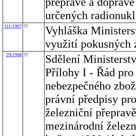
přepravě a dopravě
určených radionukl
311/1997
??
Vyhláška Ministers
využití pokusných 
29/1998
??
Sdělení Ministerstv
Přílohy I - Řád pr
nebezpečného zboží
právní předpisy pr
železniční přeprav
mezinárodní železn