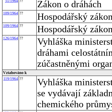
51/1964
??
Zákon o dráhách
109/1964
??
Hospodářský zákon
109/1964
??
Hospodářský zákon
126/1964
??
Vyhláška ministers
dráhami celostátní
zúčastněnými orga
Vztahováno k
119/1964
??
Vyhláška ministers
se vydávají zákla
chemického průmy