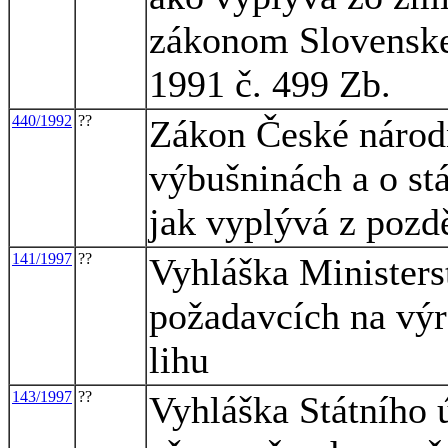
zákonom Slovenske
1991 č. 499 Zb.
440/1992
??
Zákon České národn
výbušninách a o stá
jak vyplývá z pozd
141/1997
??
Vyhláška Ministers
požadavcích na výr
lihu
143/1997
??
Vyhláška Státního 