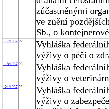
zúčastněnými orga
ve znění pozdějších
Sb., o kontejnerov
117/1987
??
Vyhláška federální
výživy o péči o zdr
118/1987
??
Vyhláška federální
výživy o veterinár
121/1987
??
Vyhláška federální
výživy o zabezpeče