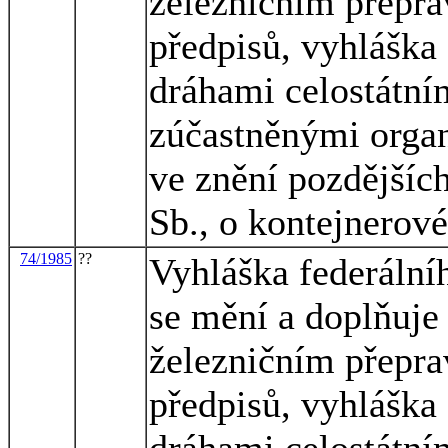
železničním přepra
předpisů, vyhláška
dráhami celostátní
zúčastněnými orga
ve znění pozdějších
Sb., o kontejnerov
74/1985
??
Vyhláška federální
se mění a doplňuje
železničním přepra
předpisů, vyhláška
dráhami celostátní