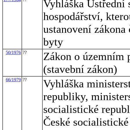
Vyhláška Ústřední 
hospodářství, ktero
ustanovení zákona 
byty
50/1976
??
Zákon o územním p
(stavební zákon)
66/1979
??
Vyhláška ministerst
republiky, ministe
socialistické repub
České socialistické