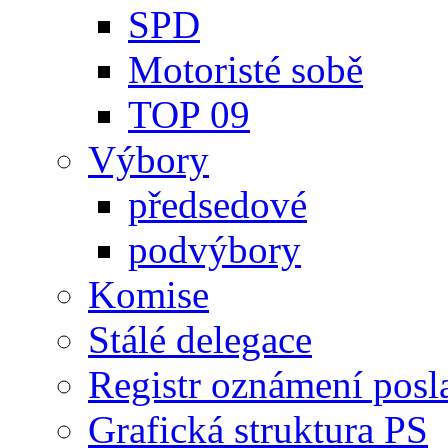
SPD
Motoristé sobě
TOP 09
Výbory
předsedové
podvýbory
Komise
Stálé delegace
Registr oznámení posl
Grafická struktura PS