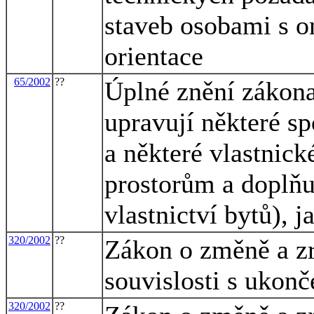
staveb osobami s 
orientace
65/2002
??
Úplné znění zákona
upravují některé s
a některé vlastnic
prostorům a doplňu
vlastnictví bytů), 
320/2002
??
Zákon o změně a zr
souvislosti s ukon
320/2002
??