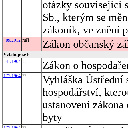
otázky související
Sb., kterým se měn
zákoník, ve znění 
89/2012
ruší
Zákon občanský zá
Vztahuje se k
41/1964
??
Zákon o hospodařen
177/1964
??
Vyhláška Ústřední 
hospodářství, ktero
ustanovení zákona 
byty
177/1964
??