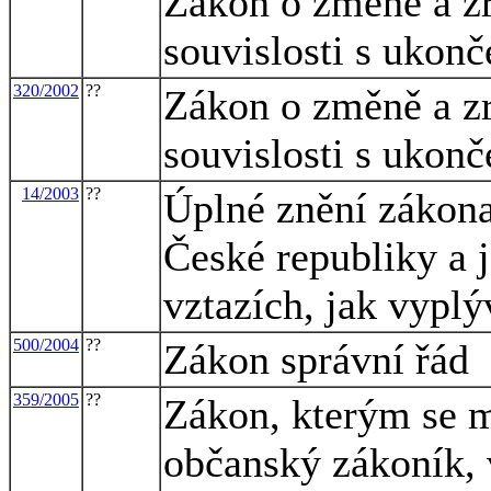
Zákon o změně a zr
souvislosti s ukon
320/2002
??
Zákon o změně a zr
souvislosti s ukon
14/2003
??
Úplné znění zákona
České republiky a 
vztazích, jak vypl
500/2004
??
Zákon správní řád
359/2005
??
Zákon, kterým se m
občanský zákoník, 