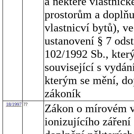
a některé vlastnic
prostorům a doplňu
vlastnicví bytů), v
ustanovení § 7 odst
102/1992 Sb., kter
související s vydá
kterým se mění, do
zákoník
18/1997
??
Zákon o mírovém vy
ionizujícího zářen