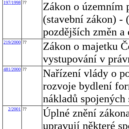
197/1998
??
Zákon o územním p
(stavební zákon) - 
pozdějších změn a 
219/2000
??
Zákon o majetku Če
vystupování v práv
481/2000
??
Nařízení vlády o po
rozvoje bydlení for
nákladů spojených 
2/2001
??
Úplné znění zákona
upravují některé s