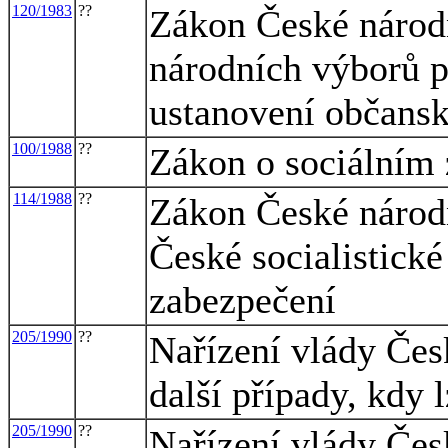
120/1983
??
Zákon České národn
národních výborů p
ustanovení občansk
100/1988
??
Zákon o sociálním
114/1988
??
Zákon České národn
České socialistické
zabezpečení
205/1990
??
Nařízení vlády Čes
další případy, kdy 
205/1990
??
Nařízení vlády Čes