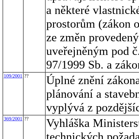
a některé vlastnic
prostorům (zákon o 
ze změn provedený
uveřejněným pod č.
97/1999 Sb. a záko
109/2001
??
Úplné znění zákona
plánování a staveb
vyplývá z pozdějš
369/2001
??
Vyhláška Ministers
technických požada