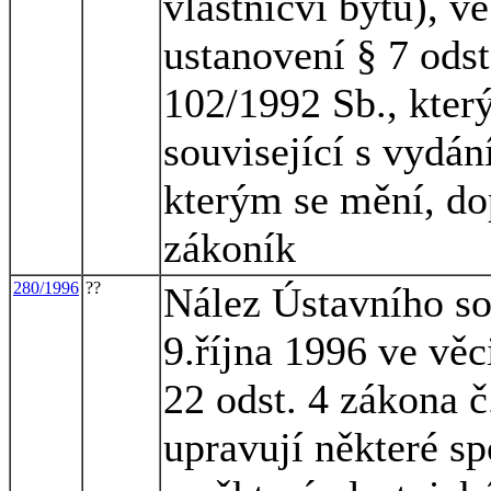
vlastnicví bytů), v
ustanovení § 7 odst
102/1992 Sb., kter
související s vydá
kterým se mění, do
zákoník
280/1996
??
Nález Ústavního so
9.října 1996 ve věc
22 odst. 4 zákona č
upravují některé s