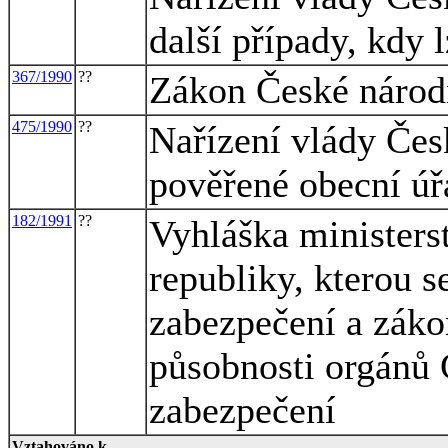
další případy, kdy 
367/1990
??
Zákon České národn
475/1990
??
Nařízení vlády Čes
pověřené obecní ú
182/1991
??
Vyhláška ministerst
republiky, kterou s
zabezpečení a záko
působnosti orgánů 
zabezpečení
Vztahováno k