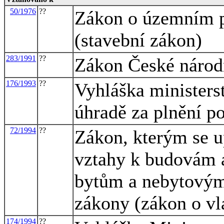
50/1976
??
Zákon o územním p
(stavební zákon)
283/1991
??
Zákon České národn
176/1993
??
Vyhláška ministers
úhradě za plnění p
72/1994
??
Zákon, kterým se u
vztahy k budovám a
bytům a nebytovým 
zákony (zákon o vla
174/1994
??