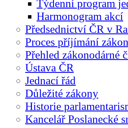
Týdenní program je
Harmonogram akcí
Předsednictví ČR v R
Proces příjímání záko
Přehled zákonodárné č
Ústava ČR
Jednací řád
Důležité zákony
Historie parlamentaris
Kancelář Poslanecké 