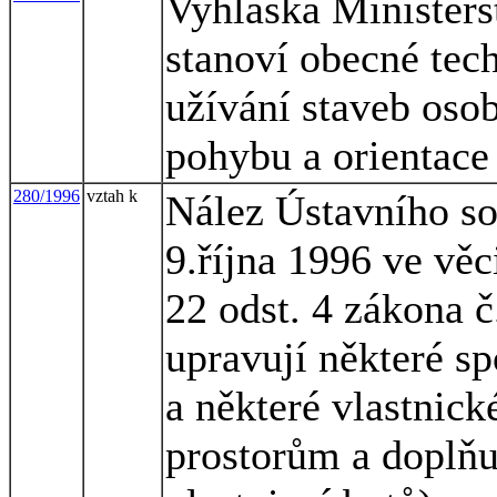
Vyhláška Ministers
stanoví obecné tec
užívání staveb oso
pohybu a orientace
280/1996
vztah k
Nález Ústavního so
9.října 1996 ve věc
22 odst. 4 zákona č
upravují některé s
a některé vlastnic
prostorům a doplňu