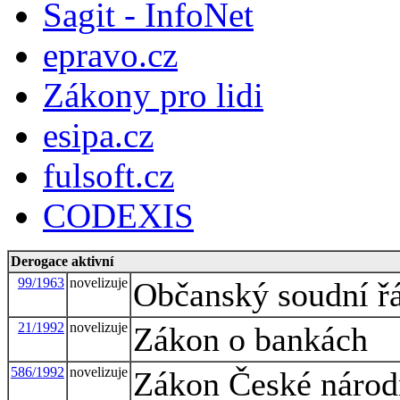
Sagit - InfoNet
epravo.cz
Zákony pro lidi
esipa.cz
fulsoft.cz
CODEXIS
Derogace aktivní
99/1963
novelizuje
Občanský soudní ř
21/1992
novelizuje
Zákon o bankách
586/1992
novelizuje
Zákon České národn