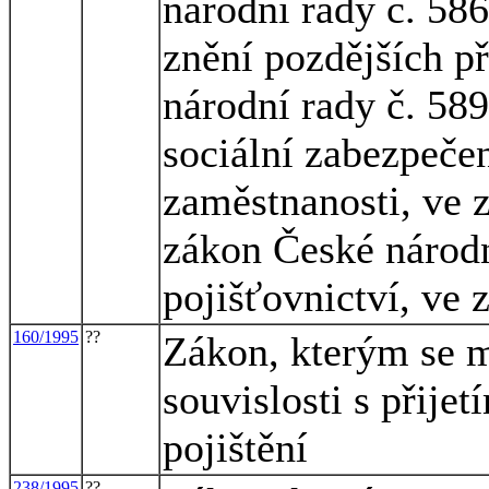
národní rady č. 586
znění pozdějších p
národní rady č. 58
sociální zabezpečen
zaměstnanosti, ve z
zákon České národn
pojišťovnictví, ve 
160/1995
??
Zákon, kterým se m
souvislosti s přij
pojištění
238/1995
??