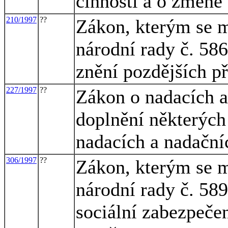
činnosti a o změně
210/1997
??
Zákon, kterým se m
národní rady č. 586
znění pozdějších p
227/1997
??
Zákon o nadacích a
doplnění některých
nadacích a nadační
306/1997
??
Zákon, kterým se m
národní rady č. 58
sociální zabezpečen