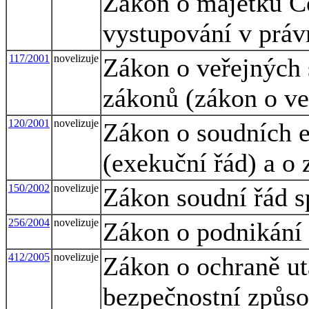
Zákon o majetku Če
vystupování v práv
117/2001
novelizuje
Zákon o veřejných 
zákonů (zákon o ve
120/2001
novelizuje
Zákon o soudních e
(exekuční řád) a o
150/2002
novelizuje
Zákon soudní řád s
256/2004
novelizuje
Zákon o podnikání 
412/2005
novelizuje
Zákon o ochraně ut
bezpečnostní způso