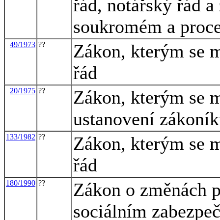
řád, notářský řád 
soukromém a proc
49/1973
??
Zákon, kterým se m
řád
20/1975
??
Zákon, kterým se m
ustanovení zákoník
133/1982
??
Zákon, kterým se m
řád
180/1990
??
Zákon o změnách p
sociálním zabezpeč