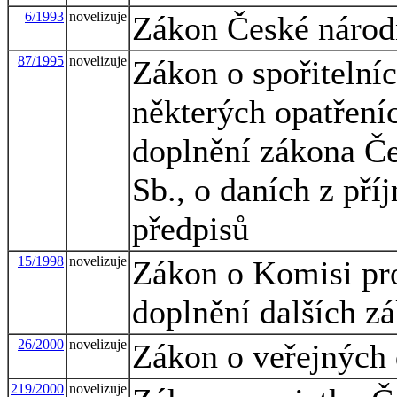
6/1993
novelizuje
Zákon České národn
87/1995
novelizuje
Zákon o spořitelníc
některých opatřeníc
doplnění zákona Če
Sb., o daních z pří
předpisů
15/1998
novelizuje
Zákon o Komisi pro
doplnění dalších z
26/2000
novelizuje
Zákon o veřejných
219/2000
novelizuje