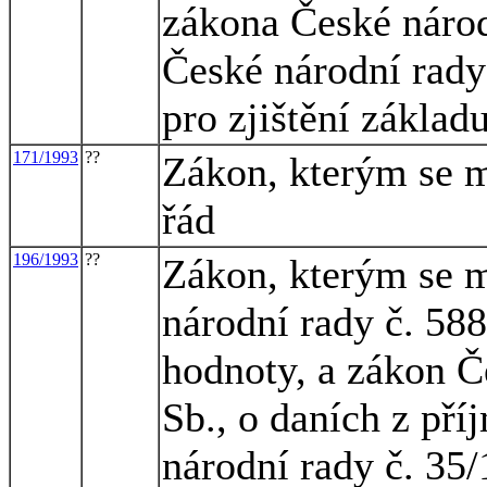
zákona České národ
České národní rady
pro zjištění základ
171/1993
??
Zákon, kterým se m
řád
196/1993
??
Zákon, kterým se m
národní rady č. 588
hodnoty, a zákon Č
Sb., o daních z př
národní rady č. 35