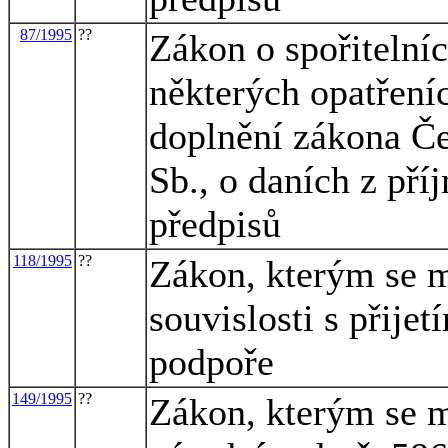
87/1995
??
Zákon o spořitelníc
některých opatřeníc
doplnění zákona Če
Sb., o daních z pří
předpisů
118/1995
??
Zákon, kterým se m
souvislosti s přijet
podpoře
149/1995
??
Zákon, kterým se m