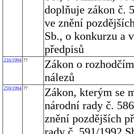
doplňuje zákon č. 
ve znění pozdějšíc
Sb., o konkurzu a 
předpisů
216/1994
??
Zákon o rozhodčím 
nálezů
259/1994
??
Zákon, kterým se m
národní rady č. 586
znění pozdějších p
rady č. 591/1992 Sb