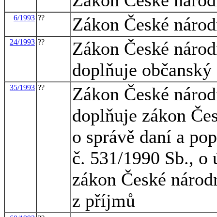
6/1993
??
Zákon České národn
24/1993
??
Zákon České národn
doplňuje občanský 
35/1993
??
Zákon České národn
doplňuje zákon Čes
o správě daní a po
č. 531/1990 Sb., o
zákon České národn
z příjmů