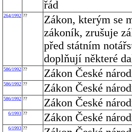
řád
264/1992
??
Zákon, kterým se m
zákoník, zrušuje zá
před státním notářs
doplňují některé da
586/1992
??
Zákon České národn
586/1992
??
Zákon České národn
586/1992
??
Zákon České národn
6/1993
??
Zákon České národn
6/1993
??
Zákon České národn