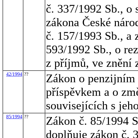
č. 337/1992 Sb., o 
zákona České národ
č. 157/1993 Sb., a
593/1992 Sb., o rez
z příjmů, ve znění
42/1994
??
Zákon o penzijním p
příspěvkem a o zm
souvisejících s je
85/1994
??
Zákon č. 85/1994 S
doplňuje zákon č. 