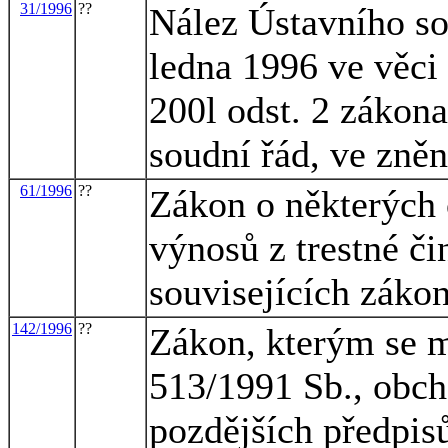
31/1996
??
Nález Ústavního so
ledna 1996 ve věci
200l odst. 2 zákon
soudní řád, ve zně
61/1996
??
Zákon o některých o
výnosů z trestné či
souvisejících záko
142/1996
??
Zákon, kterým se m
513/1991 Sb., obch
pozdějších předpis