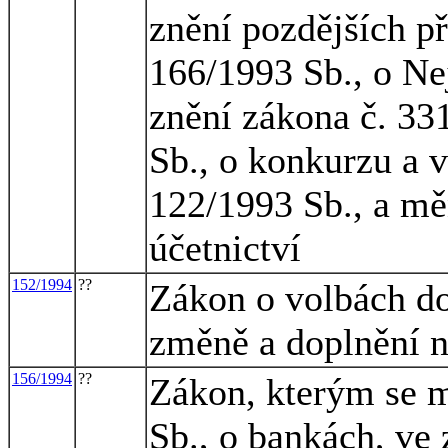
znění pozdějších př
166/1993 Sb., o Ne
znění zákona č. 33
Sb., o konkurzu a v
122/1993 Sb., a mě
účetnictví
152/1994
??
Zákon o volbách do 
změně a doplnění n
156/1994
??
Zákon, kterým se m
Sb., o bankách, ve 