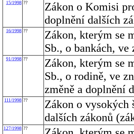
15/1998
??
Zákon o Komisi pro
doplnění dalších z
16/1998
??
Zákon, kterým se m
Sb., o bankách, ve 
91/1998
??
Zákon, kterým se m
Sb., o rodině, ve z
změně a doplnění d
111/1998
??
Zákon o vysokých š
dalších zákonů (zá
127/1998
??
Zákon, kterým se m