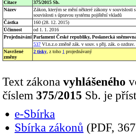
Citace
375/2015 Sb.
Název
Zákon, kterým se mění některé zákony v souvislosti s
souvislosti s úpravou systému pojištění vkladů
Částka
160 (28. 12. 2015)
Účinnost
od 1. 1. 2016
Projednávání
Parlament České republiky, Poslanecká sněmovna,
537
Vl.n.z.o změně zák. v souv. s přij. zák. o ozdrav
Navržené
2 tisky
, z toho
1
projednávaný
změny
Text zákona
vyhlášeného
ve
číslem
375/2015
Sb. je přís
e-Sbírka
Sbírka zákonů
(PDF, 367