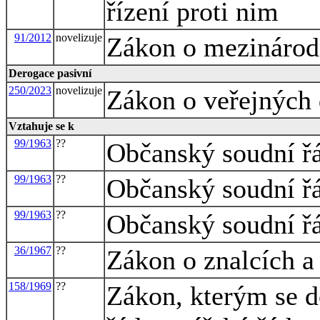
řízení proti nim
91/2012
novelizuje
Zákon o mezináro
Derogace pasivní
250/2023
novelizuje
Zákon o veřejných
Vztahuje se k
99/1963
??
Občanský soudní ř
99/1963
??
Občanský soudní ř
99/1963
??
Občanský soudní ř
36/1967
??
Zákon o znalcích a
158/1969
??
Zákon, kterým se d