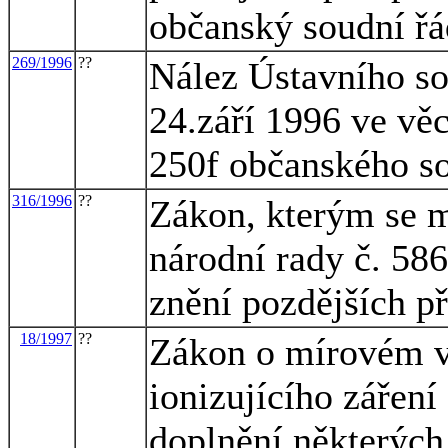
občanský soudní řá
269/1996
??
Nález Ústavního so
24.září 1996 ve věc
250f občanského s
316/1996
??
Zákon, kterým se m
národní rady č. 586
znění pozdějších p
18/1997
??
Zákon o mírovém vy
ionizujícího zářen
doplnění některých