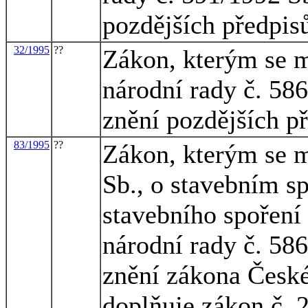
pozdějších předpis
32/1995
??
Zákon, kterým se m
národní rady č. 586
znění pozdějších p
83/1995
??
Zákon, kterým se m
Sb., o stavebním sp
stavebního spoření
národní rady č. 586
znění zákona České
doplňuje zákon č. 