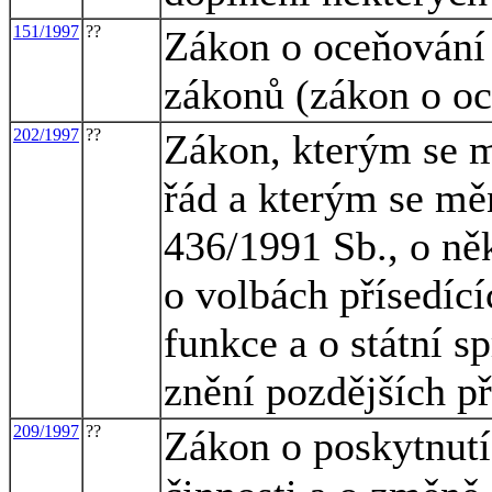
151/1997
??
Zákon o oceňování
zákonů (zákon o o
202/1997
??
Zákon, kterým se m
řád a kterým se mě
436/1991 Sb., o něk
o volbách přísedící
funkce a o státní s
znění pozdějších p
209/1997
??
Zákon o poskytnutí