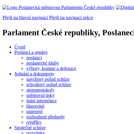
Přejít na hlavní navigaci
Přejít na navigaci sekce
Parlament České republiky, Poslane
Úvod
Poslanci a orgány
poslanci
poslanecké kluby
výbory, komise a delegace
Jednání a dokumenty
navržený pořad schůze
schválený pořad schůze
stenoprotokoly
sněmovní tisky
ústní interpelace
hlasování
usnesení
rozhodnutí předsedy
rejstříky
Společné schůze
pozvánky