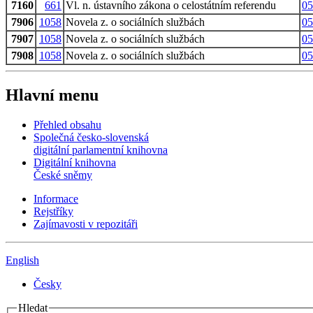
7160
661
Vl. n. ústavního zákona o celostátním referendu
05
7906
1058
Novela z. o sociálních službách
05
7907
1058
Novela z. o sociálních službách
05
7908
1058
Novela z. o sociálních službách
05
Hlavní menu
Přehled obsahu
Společná česko-slovenská
digitální parlamentní knihovna
Digitální knihovna
České sněmy
Informace
Rejstříky
Zajímavosti v repozitáři
English
Česky
Hledat