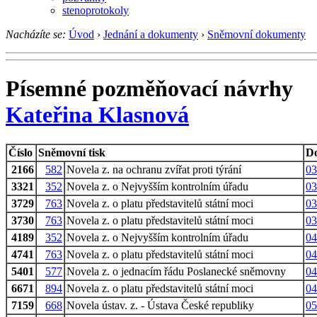
stenoprotokoly
Nacházíte se:
Úvod
›
Jednání a dokumenty
›
Sněmovní dokumenty
Písemné pozměňovací návrhy
Kateřina Klasnová
Číslo
Sněmovní tisk
D
2166
582
Novela z. na ochranu zvířat proti týrání
03
3321
352
Novela z. o Nejvyšším kontrolním úřadu
03
3729
763
Novela z. o platu představitelů státní moci
03
3730
763
Novela z. o platu představitelů státní moci
03
4189
352
Novela z. o Nejvyšším kontrolním úřadu
04
4741
763
Novela z. o platu představitelů státní moci
04
5401
577
Novela z. o jednacím řádu Poslanecké sněmovny
04
6671
894
Novela z. o platu představitelů státní moci
04
7159
668
Novela ústav. z. - Ústava České republiky
05