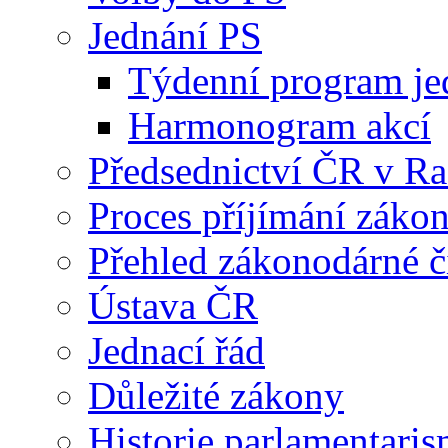
Jednání PS
Týdenní program je
Harmonogram akcí
Předsednictví ČR v R
Proces příjímání záko
Přehled zákonodárné č
Ústava ČR
Jednací řád
Důležité zákony
Historie parlamentaris