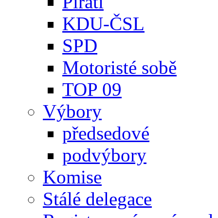
Piráti
KDU-ČSL
SPD
Motoristé sobě
TOP 09
Výbory
předsedové
podvýbory
Komise
Stálé delegace