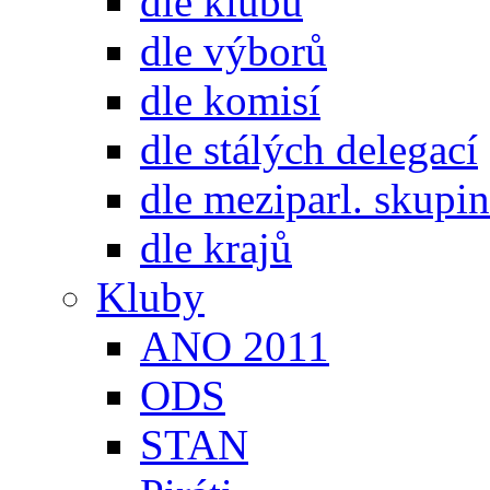
dle klubů
dle výborů
dle komisí
dle stálých delegací
dle meziparl. skupin
dle krajů
Kluby
ANO 2011
ODS
STAN