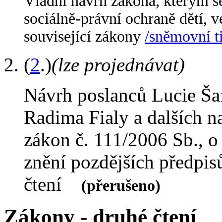
Vládní návrh zákona, kterým s
sociálně-právní ochraně dětí, v
související zákony
/sněmovní t
(
2
.)
(lze projednávat)
Návrh poslanců Lucie Š
Radima Fialy a dalších n
zákon č. 111/2006 Sb., o
znění pozdějších předpi
čtení
(přerušeno)
Zákony - druhé čtení