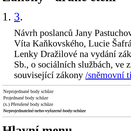
3
.
Návrh poslanců Jany Pastuchov
Víta Kaňkovského, Lucie Šafr
Lenky Dražilové na vydání zák
Sb., o sociálních službách, ve 
související zákony
/sněmovní t
Neprojednané body schůze
Projednané body schůze
(x.) Přerušené body schůze
Neprojednatelné nebo vyřazené body schůze
Hlavní menu