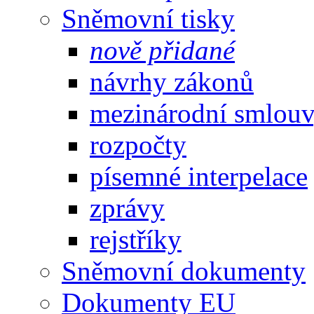
Sněmovní tisky
nově přidané
návrhy zákonů
mezinárodní smlou
rozpočty
písemné interpelace
zprávy
rejstříky
Sněmovní dokumenty
Dokumenty EU