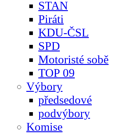
STAN
Piráti
KDU-ČSL
SPD
Motoristé sobě
TOP 09
Výbory
předsedové
podvýbory
Komise