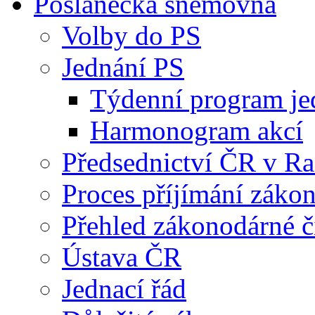
Poslanecká sněmovna
Volby do PS
Jednání PS
Týdenní program je
Harmonogram akcí
Předsednictví ČR v R
Proces příjímání záko
Přehled zákonodárné č
Ústava ČR
Jednací řád