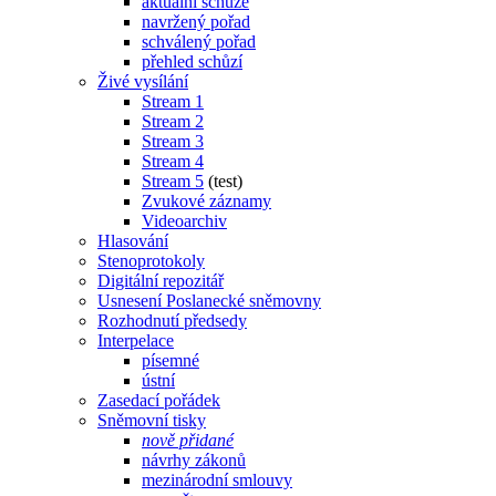
aktuální schůze
navržený pořad
schválený pořad
přehled schůzí
Živé vysílání
Stream 1
Stream 2
Stream 3
Stream 4
Stream 5
(test)
Zvukové záznamy
Videoarchiv
Hlasování
Stenoprotokoly
Digitální repozitář
Usnesení Poslanecké sněmovny
Rozhodnutí předsedy
Interpelace
písemné
ústní
Zasedací pořádek
Sněmovní tisky
nově přidané
návrhy zákonů
mezinárodní smlouvy