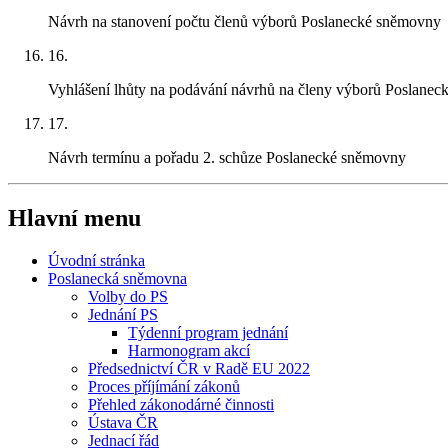
Návrh na stanovení počtu členů výborů Poslanecké sněmovny
16.
Vyhlášení lhůty na podávání návrhů na členy výborů Poslane
17.
Návrh termínu a pořadu 2. schůze Poslanecké sněmovny
Hlavní menu
Úvodní stránka
Poslanecká sněmovna
Volby do PS
Jednání PS
Týdenní program jednání
Harmonogram akcí
Předsednictví ČR v Radě EU 2022
Proces příjímání zákonů
Přehled zákonodárné činnosti
Ústava ČR
Jednací řád