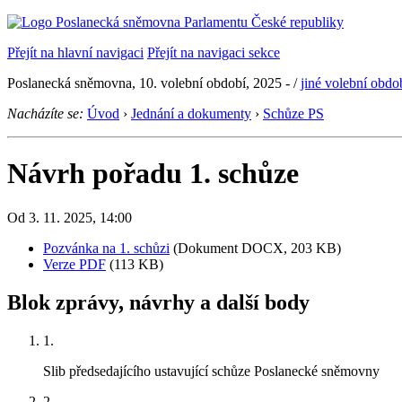
Přejít na hlavní navigaci
Přejít na navigaci sekce
Poslanecká sněmovna, 10. volební období, 2025 -
/
jiné volební obdo
Nacházíte se:
Úvod
›
Jednání a dokumenty
›
Schůze PS
Návrh pořadu 1. schůze
Od 3. 11. 2025, 14:00
Pozvánka na 1. schůzi
(Dokument DOCX, 203 KB)
Verze PDF
(113 KB)
Blok zprávy, návrhy a další body
1.
Slib předsedajícího ustavující schůze Poslanecké sněmovny
2.