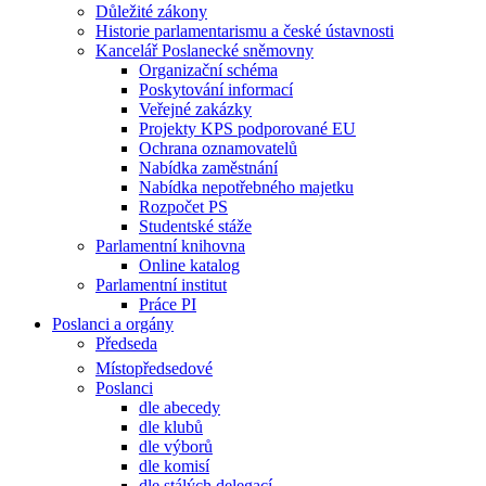
Důležité zákony
Historie parlamentarismu a české ústavnosti
Kancelář Poslanecké sněmovny
Organizační schéma
Poskytování informací
Veřejné zakázky
Projekty KPS podporované EU
Ochrana oznamovatelů
Nabídka zaměstnání
Nabídka nepotřebného majetku
Rozpočet PS
Studentské stáže
Parlamentní knihovna
Online katalog
Parlamentní institut
Práce PI
Poslanci a orgány
Předseda
Místopředsedové
Poslanci
dle abecedy
dle klubů
dle výborů
dle komisí
dle stálých delegací