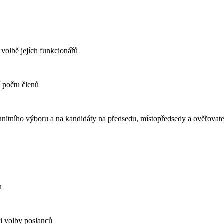
volbě jejích funkcionářů
 počtu členů
unitního výboru a na kandidáty na předsedu, místopředsedy a ověřova
u
i volby poslanců