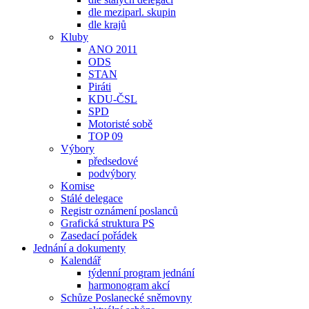
dle meziparl. skupin
dle krajů
Kluby
ANO 2011
ODS
STAN
Piráti
KDU-ČSL
SPD
Motoristé sobě
TOP 09
Výbory
předsedové
podvýbory
Komise
Stálé delegace
Registr oznámení poslanců
Grafická struktura PS
Zasedací pořádek
Jednání a dokumenty
Kalendář
týdenní program jednání
harmonogram akcí
Schůze Poslanecké sněmovny