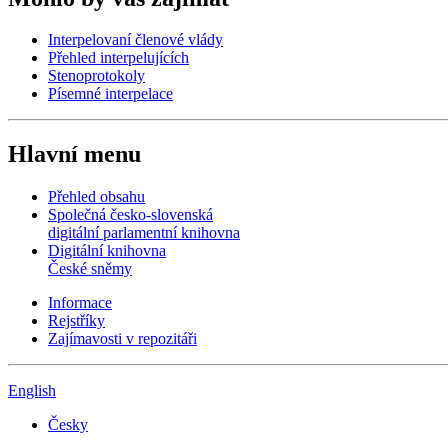
Interpelovaní členové vlády
Přehled interpelujících
Stenoprotokoly
Písemné interpelace
Hlavní menu
Přehled obsahu
Společná česko-slovenská
digitální parlamentní knihovna
Digitální knihovna
České sněmy
Informace
Rejstříky
Zajímavosti v repozitáři
English
Česky