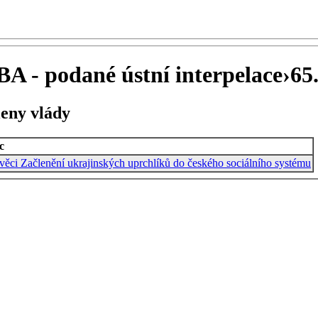
A - podané ústní interpelace
›
65.
leny vlády
c
věci Začlenění ukrajinských uprchlíků do českého sociálního systému