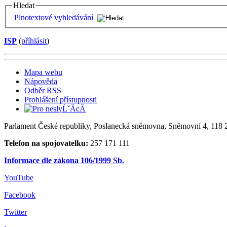
Hledat
Plnotextové vyhledávání
ISP
(
příhlásit
)
Mapa webu
Nápověda
Odběr RSS
Prohlášení přístupnosti
Parlament České republiky, Poslanecká sněmovna, Sněmovní 4, 118 2
Telefon na spojovatelku:
257 171 111
Informace dle zákona 106/1999 Sb.
YouTube
Facebook
Twitter