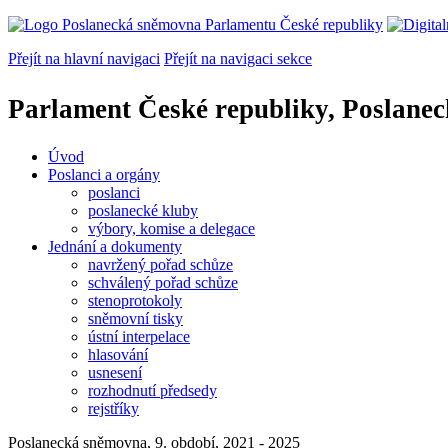
Přejít na hlavní navigaci
Přejít na navigaci sekce
Parlament České republiky, Poslane
Úvod
Poslanci a orgány
poslanci
poslanecké kluby
výbory, komise a delegace
Jednání a dokumenty
navržený pořad schůze
schválený pořad schůze
stenoprotokoly
sněmovní tisky
ústní interpelace
hlasování
usnesení
rozhodnutí předsedy
rejstříky
Poslanecká sněmovna, 9. období, 2021 - 2025