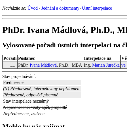
Nacházíte se:
Úvod
›
Jednání a dokumenty
›
Ústní interpelace
PhDr. Ivana Mádlová, Ph.D., MB
Vylosované pořadí ústních interpelací na č
Pořadí
Poslanec
Interpelace na
Vě
11.
PhDr.
Ivana Mádlová
, Ph.D., MBA
Ing.
Marian Jurečka
ve 
Stav projednávání:
Přednesené
(N) Přednesené, interpelovaný nepřítomen
Přednesené, odpověď písemně
Stav interpelace neznámý
Nepřednesené: vzaty zpět, propadlé
Nepřednesené, zrušené
Mohlo by vás zajímat