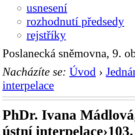
usnesení
rozhodnutí předsedy
rejstříky
Poslanecká sněmovna, 9. o
Nacházíte se:
Úvod
›
Jedná
interpelace
PhDr. Ivana Mádlová
ústní interpelace
›
103.