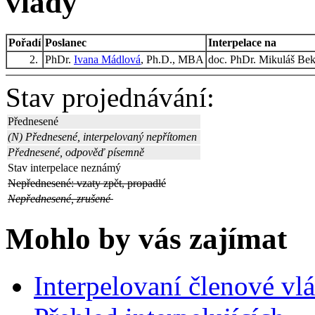
vlády
Pořadí
Poslanec
Interpelace na
2.
PhDr.
Ivana Mádlová
, Ph.D., MBA
doc. PhDr. Mikuláš Bek
Stav projednávání:
Přednesené
(N) Přednesené, interpelovaný nepřítomen
Přednesené, odpověď písemně
Stav interpelace neznámý
Nepřednesené: vzaty zpět, propadlé
Nepřednesené, zrušené
Mohlo by vás zajímat
Interpelovaní členové vl