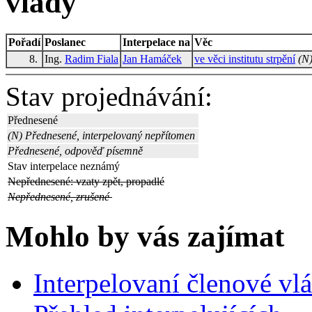
vlády
Pořadí
Poslanec
Interpelace na
Věc
8.
Ing.
Radim Fiala
Jan Hamáček
ve věci institutu strpění
(N
Stav projednávání:
Přednesené
(N) Přednesené, interpelovaný nepřítomen
Přednesené, odpověď písemně
Stav interpelace neznámý
Nepřednesené: vzaty zpět, propadlé
Nepřednesené, zrušené
Mohlo by vás zajímat
Interpelovaní členové vl