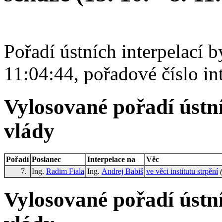
Pořadí ústních interpelací 
11:04:44, pořadové číslo in
Vylosované pořadí ústní
vlády
Pořadí
Poslanec
Interpelace na
Věc
7.
Ing.
Radim Fiala
Ing.
Andrej Babiš
ve věci institutu strpění
Vylosované pořadí ústní