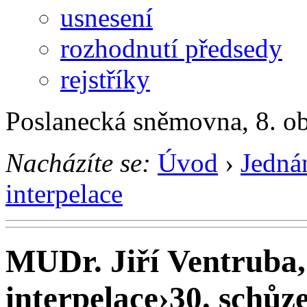
usnesení
rozhodnutí předsedy
rejstříky
Poslanecká sněmovna, 8. o
Nacházíte se:
Úvod
›
Jedná
interpelace
MUDr. Jiří Ventruba,
interpelace
›
30. schůze