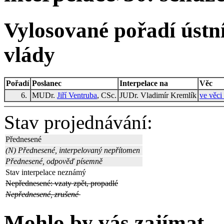
Vylosované pořadí ústní
vlády
Pořadí
Poslanec
Interpelace na
Věc
6.
MUDr.
Jiří Ventruba
, CSc.
JUDr. Vladimír Kremlík
ve věci
Stav projednávání:
Přednesené
(N) Přednesené, interpelovaný nepřítomen
Přednesené, odpověď písemně
Stav interpelace neznámý
Nepřednesené: vzaty zpět, propadlé
Nepřednesené, zrušené
Mohlo by vás zajímat