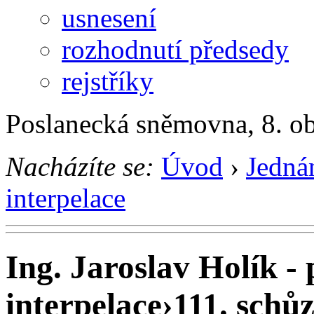
usnesení
rozhodnutí předsedy
rejstříky
Poslanecká sněmovna, 8. o
Nacházíte se:
Úvod
›
Jedná
interpelace
Ing. Jaroslav Holík -
interpelace
›
111. schůz