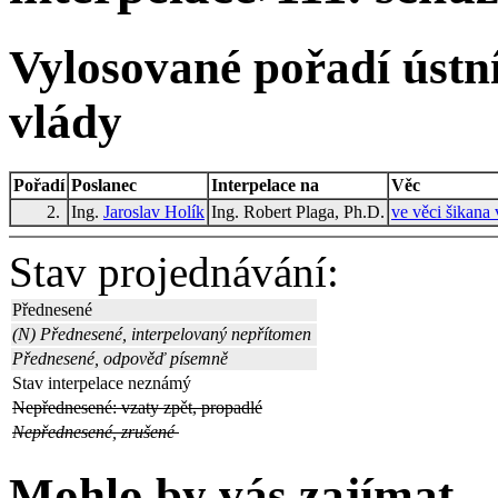
Vylosované pořadí ústní
vlády
Pořadí
Poslanec
Interpelace na
Věc
2.
Ing.
Jaroslav Holík
Ing. Robert Plaga, Ph.D.
ve věci šikana 
Stav projednávání:
Přednesené
(N) Přednesené, interpelovaný nepřítomen
Přednesené, odpověď písemně
Stav interpelace neznámý
Nepřednesené: vzaty zpět, propadlé
Nepřednesené, zrušené
Mohlo by vás zajímat