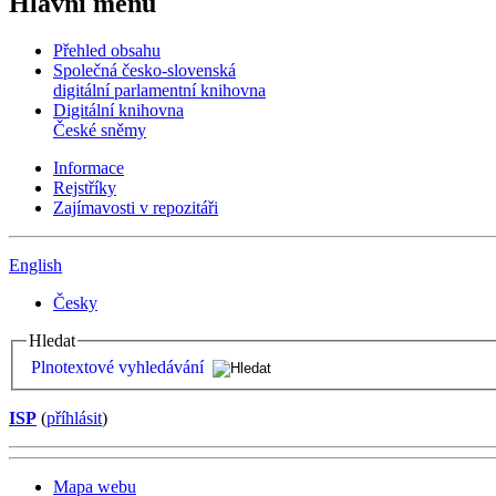
Hlavní menu
Přehled obsahu
Společná česko-slovenská
digitální parlamentní knihovna
Digitální knihovna
České sněmy
Informace
Rejstříky
Zajímavosti v repozitáři
English
Česky
Hledat
Plnotextové vyhledávání
ISP
(
příhlásit
)
Mapa webu