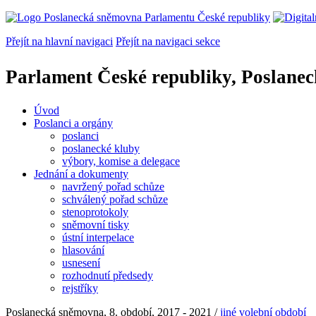
Přejít na hlavní navigaci
Přejít na navigaci sekce
Parlament České republiky, Poslane
Úvod
Poslanci a orgány
poslanci
poslanecké kluby
výbory, komise a delegace
Jednání a dokumenty
navržený pořad schůze
schválený pořad schůze
stenoprotokoly
sněmovní tisky
ústní interpelace
hlasování
usnesení
rozhodnutí předsedy
rejstříky
Poslanecká sněmovna, 8. období, 2017 - 2021 /
jiné volební období