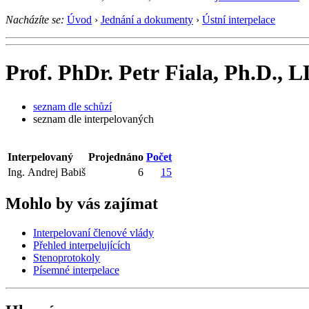
Nacházíte se:
Úvod
›
Jednání a dokumenty
›
Ústní interpelace
Prof. PhDr. Petr Fiala, Ph.D., L
seznam dle schůzí
seznam dle interpelovaných
Interpelovaný
Projednáno
Počet
Ing. Andrej Babiš
6
15
Mohlo by vás zajímat
Interpelovaní členové vlády
Přehled interpelujících
Stenoprotokoly
Písemné interpelace