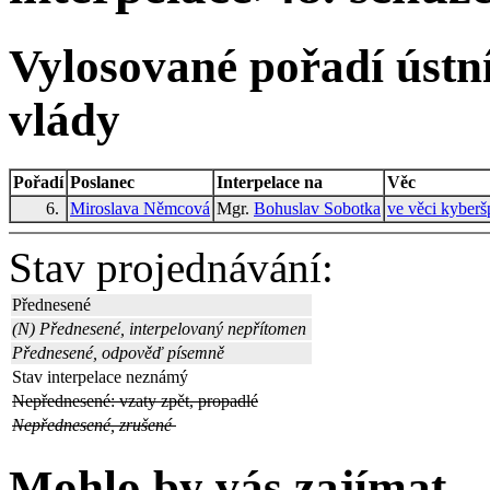
Vylosované pořadí ústní
vlády
Pořadí
Poslanec
Interpelace na
Věc
6.
Miroslava Němcová
Mgr.
Bohuslav Sobotka
ve věci kyberš
Stav projednávání:
Přednesené
(N) Přednesené, interpelovaný nepřítomen
Přednesené, odpověď písemně
Stav interpelace neznámý
Nepřednesené: vzaty zpět, propadlé
Nepřednesené, zrušené
Mohlo by vás zajímat