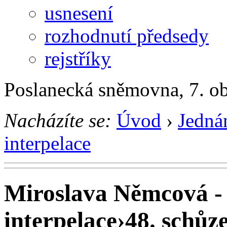
usnesení
rozhodnutí předsedy
rejstříky
Poslanecká sněmovna, 7. o
Nacházíte se:
Úvod
›
Jedná
interpelace
Miroslava Němcová - 
interpelace
›
48. schůze