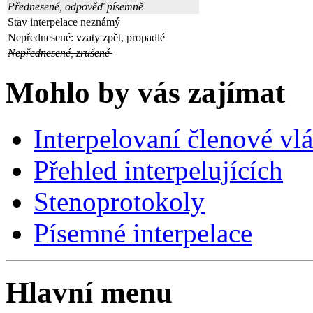
Přednesené, odpověď písemně
Stav interpelace neznámý
Nepřednesené: vzaty zpět, propadlé
Nepřednesené, zrušené
Mohlo by vás zajímat
Interpelovaní členové vl
Přehled interpelujících
Stenoprotokoly
Písemné interpelace
Hlavní menu