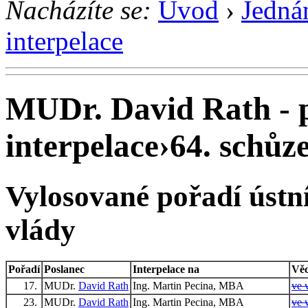
Nacházíte se:
Úvod
›
Jedná
interpelace
MUDr. David Rath - 
interpelace
›
64. schůze
Vylosované pořadí ústní
vlády
Pořadí
Poslanec
Interpelace na
Vě
17.
MUDr.
David Rath
Ing. Martin Pecina, MBA
ve 
23.
MUDr.
David Rath
Ing. Martin Pecina, MBA
ve 