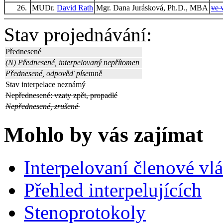
26.
MUDr.
David Rath
Mgr. Dana Jurásková, Ph.D., MBA
ve 
Stav projednávání:
Přednesené
(N) Přednesené, interpelovaný nepřítomen
Přednesené, odpověď písemně
Stav interpelace neznámý
Nepřednesené: vzaty zpět, propadlé
Nepřednesené, zrušené
Mohlo by vás zajímat
Interpelovaní členové vl
Přehled interpelujících
Stenoprotokoly