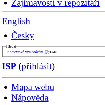
Zajímavosti v repozitáři
English
Česky
Hledat
Plnotextové vyhledávání
ISP
(
příhlásit
)
Mapa webu
Nápověda