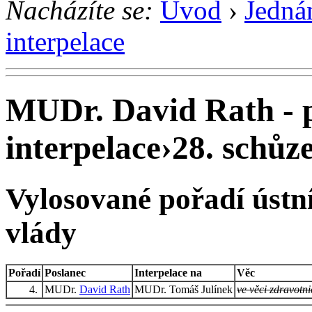
Nacházíte se:
Úvod
›
Jedná
interpelace
MUDr. David Rath - 
interpelace
›
28. schůze
Vylosované pořadí ústní
vlády
Pořadí
Poslanec
Interpelace na
Věc
4.
MUDr.
David Rath
MUDr. Tomáš Julínek
ve věci zdravotni