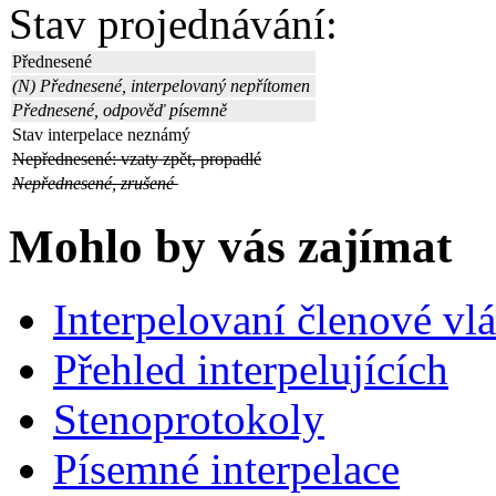
Stav projednávání:
Přednesené
(N) Přednesené, interpelovaný nepřítomen
Přednesené, odpověď písemně
Stav interpelace neznámý
Nepřednesené: vzaty zpět, propadlé
Nepřednesené, zrušené
Mohlo by vás zajímat
Interpelovaní členové vl
Přehled interpelujících
Stenoprotokoly
Písemné interpelace