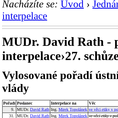
Nacházíte se:
Úvod
›
Jedná
interpelace
MUDr. David Rath - 
interpelace
›
27. schůze
Vylosované pořadí ústní
vlády
Pořadí
Poslanec
Interpelace na
Věc
9.
MUDr.
David Rath
Ing.
Mirek Topolánek
ve věci etiky v po
31.
MUDr.
David Rath
Ing.
Mirek Topolánek
ve věci etiky v pol