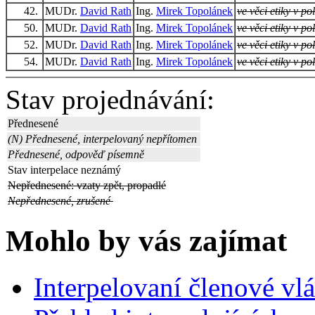
42.
MUDr.
David Rath
Ing.
Mirek Topolánek
ve věci etiky v pol
50.
MUDr.
David Rath
Ing.
Mirek Topolánek
ve věci etiky v pol
52.
MUDr.
David Rath
Ing.
Mirek Topolánek
ve věci etiky v pol
54.
MUDr.
David Rath
Ing.
Mirek Topolánek
ve věci etiky v pol
Stav projednávání:
Přednesené
(N) Přednesené, interpelovaný nepřítomen
Přednesené, odpověď písemně
Stav interpelace neznámý
Nepřednesené: vzaty zpět, propadlé
Nepřednesené, zrušené
Mohlo by vás zajímat
Interpelovaní členové vl