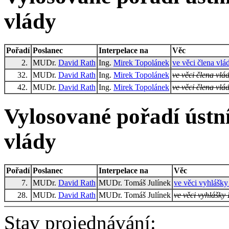
vlády
Pořadí
Poslanec
Interpelace na
Věc
2.
MUDr.
David Rath
Ing.
Mirek Topolánek
ve věci člena vlád
32.
MUDr.
David Rath
Ing.
Mirek Topolánek
ve věci člena vlád
42.
MUDr.
David Rath
Ing.
Mirek Topolánek
ve věci člena vlád
Vylosované pořadí ústní
vlády
Pořadí
Poslanec
Interpelace na
Věc
7.
MUDr.
David Rath
MUDr. Tomáš Julínek
ve věci vyhlášky
28.
MUDr.
David Rath
MUDr. Tomáš Julínek
ve věci vyhlášky 
Stav projednávání: