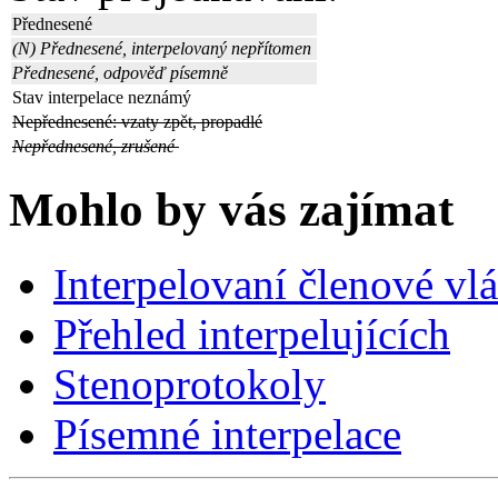
Přednesené
(N) Přednesené, interpelovaný nepřítomen
Přednesené, odpověď písemně
Stav interpelace neznámý
Nepřednesené: vzaty zpět, propadlé
Nepřednesené, zrušené
Mohlo by vás zajímat
Interpelovaní členové vl
Přehled interpelujících
Stenoprotokoly
Písemné interpelace