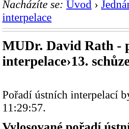
Nacházíte se:
Úvod
›
Jedná
interpelace
MUDr. David Rath - 
interpelace
›
13. schůze
Pořadí ústních interpelací 
11:29:57.
Vylosované pořadí ústní