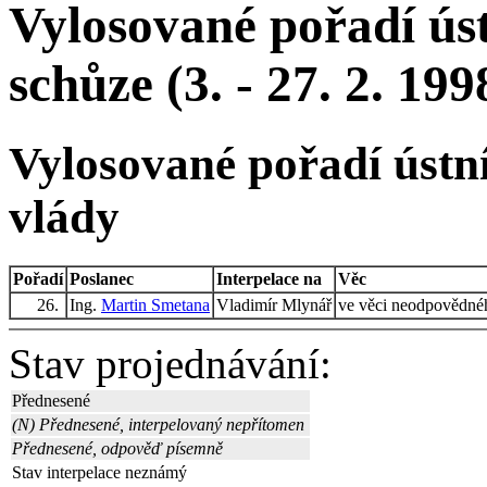
Vylosované pořadí úst
schůze (3. - 27. 2. 199
Vylosované pořadí ústní
vlády
Pořadí
Poslanec
Interpelace na
Věc
26.
Ing.
Martin Smetana
Vladimír Mlynář
ve věci neodpovědnéh
Stav projednávání:
Přednesené
(N) Přednesené, interpelovaný nepřítomen
Přednesené, odpověď písemně
Stav interpelace neznámý