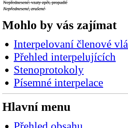
Nepřednesené: vzaty zpět, propadlé
Nepřednesené, zrušené
Mohlo by vás zajímat
Interpelovaní členové vl
Přehled interpelujících
Stenoprotokoly
Písemné interpelace
Hlavní menu
Přehled obsahu