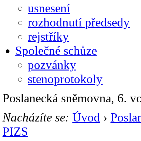
usnesení
rozhodnutí předsedy
rejstříky
Společné schůze
pozvánky
stenoprotokoly
Poslanecká sněmovna, 6. v
Nacházíte se:
Úvod
›
Posla
PIZS