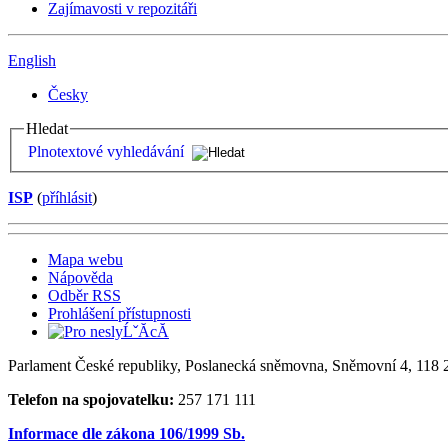
Zajímavosti v repozitáři
English
Česky
Hledat
Plnotextové vyhledávání
ISP
(
příhlásit
)
Mapa webu
Nápověda
Odběr RSS
Prohlášení přístupnosti
Parlament České republiky, Poslanecká sněmovna, Sněmovní 4, 118 2
Telefon na spojovatelku:
257 171 111
Informace dle zákona 106/1999 Sb.