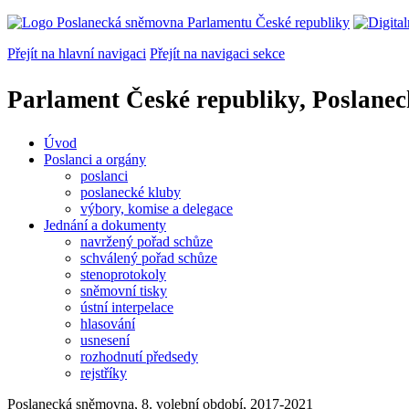
Přejít na hlavní navigaci
Přejít na navigaci sekce
Parlament České republiky, Poslane
Úvod
Poslanci a orgány
poslanci
poslanecké kluby
výbory, komise a delegace
Jednání a dokumenty
navržený pořad schůze
schválený pořad schůze
stenoprotokoly
sněmovní tisky
ústní interpelace
hlasování
usnesení
rozhodnutí předsedy
rejstříky
Poslanecká sněmovna, 8. volební období, 2017-2021