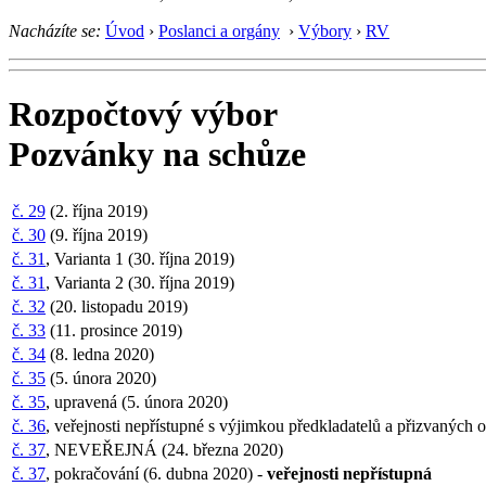
Nacházíte se:
Úvod
›
Poslanci a orgány
›
Výbory
›
RV
Rozpočtový výbor
Pozvánky na schůze
č. 29
(2. října 2019)
č. 30
(9. října 2019)
č. 31
, Varianta 1 (30. října 2019)
č. 31
, Varianta 2 (30. října 2019)
č. 32
(20. listopadu 2019)
č. 33
(11. prosince 2019)
č. 34
(8. ledna 2020)
č. 35
(5. února 2020)
č. 35
, upravená (5. února 2020)
č. 36
, veřejnosti nepřístupné s výjimkou předkladatelů a přizvanýc
č. 37
, NEVEŘEJNÁ (24. března 2020)
č. 37
, pokračování (6. dubna 2020) -
veřejnosti nepřístupná