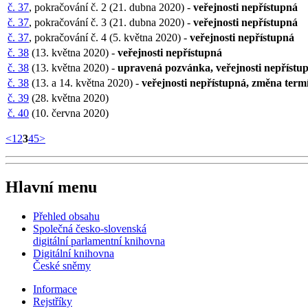
č. 37
, pokračování č. 2 (21. dubna 2020) -
veřejnosti nepřístupná
č. 37
, pokračování č. 3 (21. dubna 2020) -
veřejnosti nepřístupná
č. 37
, pokračování č. 4 (5. května 2020) -
veřejnosti nepřístupná
č. 38
(13. května 2020) -
veřejnosti nepřístupná
č. 38
(13. května 2020) -
upravená pozvánka, veřejnosti nepřístu
č. 38
(13. a 14. května 2020) -
veřejnosti nepřístupná, změna term
č. 39
(28. května 2020)
č. 40
(10. června 2020)
<
1
2
3
4
5
>
Hlavní menu
Přehled obsahu
Společná česko-slovenská
digitální parlamentní knihovna
Digitální knihovna
České sněmy
Informace
Rejstříky