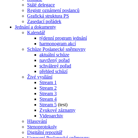
Stálé delegace
Registr oznámení poslanců
Grafická struktura PS
Zasedací pořádek
Jednání a dokumenty
Kalendář
týdenní program jednání
harmonogram akcí
Schůze Poslanecké sněmovny
aktuální schůze
navržený pořad
schválený pořad
přehled schůzí
Živé vysílání
Stream 1
Stream 2
Stream 3
Stream 4
Stream 5
(test)
Zvukové záznamy
Videoarchiv
Hlasování
Stenoprotokoly
Digitální repozitář
Usnesení Poslanecké sněmovny