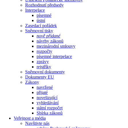
Rozhodnutí předsedy
Interpelace
písemné
ústní
Zasedací pořádek
Sněmovní tisky
nově přidané
návrhy zákonů
mezinárodní smlouvy
rozpočty
písemné interpelace
zprávy
rejstříky
Sněmovní dokumenty
Dokumenty EU
Zákony
navržené
přijaté
novelizující
vyhledávání
státní rozpočet
Sbírka zákonů
Veřejnost a média
Navštivte nás