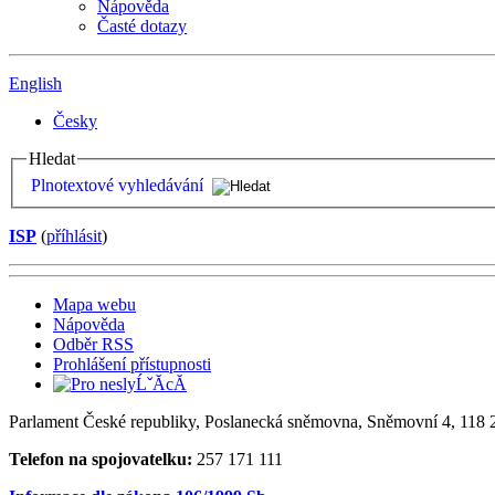
Nápověda
Časté dotazy
English
Česky
Hledat
Plnotextové vyhledávání
ISP
(
příhlásit
)
Mapa webu
Nápověda
Odběr RSS
Prohlášení přístupnosti
Parlament České republiky, Poslanecká sněmovna, Sněmovní 4, 118 2
Telefon na spojovatelku:
257 171 111