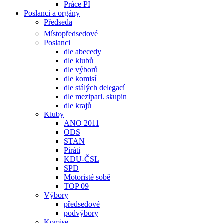
Práce PI
Poslanci a orgány
Předseda
Místopředsedové
Poslanci
dle abecedy
dle klubů
dle výborů
dle komisí
dle stálých delegací
dle meziparl. skupin
dle krajů
Kluby
ANO 2011
ODS
STAN
Piráti
KDU-ČSL
SPD
Motoristé sobě
TOP 09
Výbory
předsedové
podvýbory
Komise