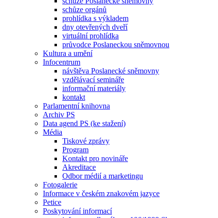
schůze Poslanecké sněmovny
schůze orgánů
prohlídka s výkladem
dny otevřených dveří
virtuální prohlídka
průvodce Poslaneckou sněmovnou
Kultura a umění
Infocentrum
návštěva Poslanecké sněmovny
vzdělávací semináře
informační materiály
kontakt
Parlamentní knihovna
Archiv PS
Data agend PS (ke stažení)
Média
Tiskové zprávy
Program
Kontakt pro novináře
Akreditace
Odbor médií a marketingu
Fotogalerie
Informace v českém znakovém jazyce
Petice
Poskytování informací