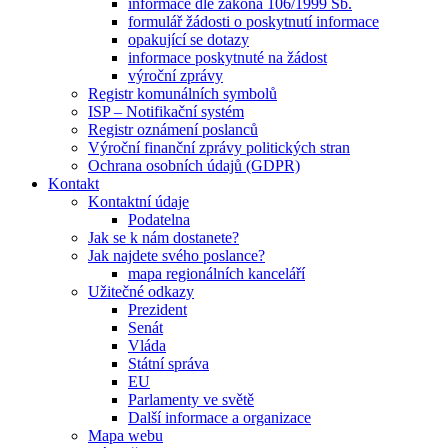
informace dle zákona 106/1999 Sb.
formulář žádosti o poskytnutí informace
opakující se dotazy
informace poskytnuté na žádost
výroční zprávy
Registr komunálních symbolů
ISP – Notifikační systém
Registr oznámení poslanců
Výroční finanční zprávy politických stran
Ochrana osobních údajů (GDPR)
Kontakt
Kontaktní údaje
Podatelna
Jak se k nám dostanete?
Jak najdete svého poslance?
mapa regionálních kanceláří
Užitečné odkazy
Prezident
Senát
Vláda
Státní správa
EU
Parlamenty ve světě
Další informace a organizace
Mapa webu