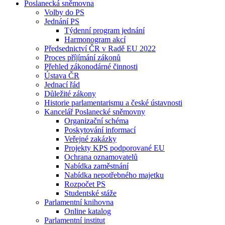
Poslanecká sněmovna
Volby do PS
Jednání PS
Týdenní program jednání
Harmonogram akcí
Předsednictví ČR v Radě EU 2022
Proces příjímání zákonů
Přehled zákonodárné činnosti
Ústava ČR
Jednací řád
Důležité zákony
Historie parlamentarismu a české ústavnosti
Kancelář Poslanecké sněmovny
Organizační schéma
Poskytování informací
Veřejné zakázky
Projekty KPS podporované EU
Ochrana oznamovatelů
Nabídka zaměstnání
Nabídka nepotřebného majetku
Rozpočet PS
Studentské stáže
Parlamentní knihovna
Online katalog
Parlamentní institut