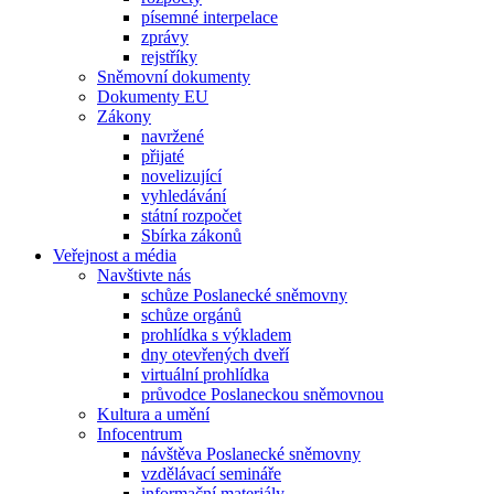
písemné interpelace
zprávy
rejstříky
Sněmovní dokumenty
Dokumenty EU
Zákony
navržené
přijaté
novelizující
vyhledávání
státní rozpočet
Sbírka zákonů
Veřejnost a média
Navštivte nás
schůze Poslanecké sněmovny
schůze orgánů
prohlídka s výkladem
dny otevřených dveří
virtuální prohlídka
průvodce Poslaneckou sněmovnou
Kultura a umění
Infocentrum
návštěva Poslanecké sněmovny
vzdělávací semináře
informační materiály