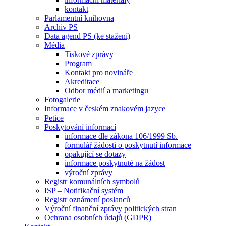
kontakt
Parlamentní knihovna
Archiv PS
Data agend PS (ke stažení)
Média
Tiskové zprávy
Program
Kontakt pro novináře
Akreditace
Odbor médií a marketingu
Fotogalerie
Informace v českém znakovém jazyce
Petice
Poskytování informací
informace dle zákona 106/1999 Sb.
formulář žádosti o poskytnutí informace
opakující se dotazy
informace poskytnuté na žádost
výroční zprávy
Registr komunálních symbolů
ISP – Notifikační systém
Registr oznámení poslanců
Výroční finanční zprávy politických stran
Ochrana osobních údajů (GDPR)