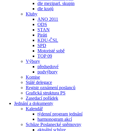
dle meziparl. skupin
dle krajů
Kluby
ANO 2011
ODS
STAN
Piráti
KDU-ČSL
SPD
Motoristé sobě
TOP 09
Výbory
předsedové
podvýbory
Komise
Stálé delegace
Registr oznámení poslanců
Grafická struktura PS
Zasedací pořádek
Jednání a dokumenty
Kalendář
týdenní program jednání
harmonogram akcí
Schůze Poslanecké sněmovny
aktuální schůze