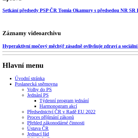
Setkání předsedy PSP ČR Tomia Okamury s předsedou NR SR
Záznamy videoarchivu
Hyperaktivní močový měchýř zásadně ovlivňuje zdraví a sociální 
Hlavní menu
Úvodní stránka
Poslanecká sněmovna
Volby do PS
Jednání PS
Týdenní program jednání
Harmonogram akcí
Předsednictví ČR v Radě EU 2022
Proces příjímání zákonů
Přehled zákonodárné činnosti
Ústava ČR
Jednací řád