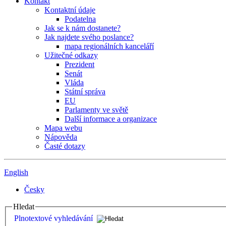
Kontakt
Kontaktní údaje
Podatelna
Jak se k nám dostanete?
Jak najdete svého poslance?
mapa regionálních kanceláří
Užitečné odkazy
Prezident
Senát
Vláda
Státní správa
EU
Parlamenty ve světě
Další informace a organizace
Mapa webu
Nápověda
Časté dotazy
English
Česky
Hledat
Plnotextové vyhledávání