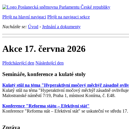
Přejít na hlavní navigaci
Přejít na navigaci sekce
Nacházíte se:
Úvod
›
Jednání a dokumenty
Akce 17. června 2026
Předcházející den
Následující den
Semináře, konference a kulaté stoly
Kulatý stůl na téma "Hyperaktivní močový měchýř zásadně ovlivňu
Kulatý stůl na téma "Hyperaktivní močový měchýř zásadně ovlivňuje z
Malostranské náměstí 7/19, Praha 1, místnost Konírna, č. E48.
Konference "Reforma státu – Efektivní stát"
Konference "Reforma stát – Efektivní stát"
se uskuteční ve středu 17
Zpráva