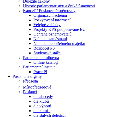
Důležité zákony
Historie parlamentarismu a české ústavnosti
Kancelář Poslanecké sněmovny
Organizační schéma
Poskytování informací
Veřejné zakázky
Projekty KPS podporované EU
Ochrana oznamovatelů
Nabídka zaměstnání
Nabídka nepotřebného majetku
Rozpočet PS
Studentské stáže
Parlamentní knihovna
Online katalog
Parlamentní institut
Práce PI
Poslanci a orgány
Předseda
Místopředsedové
Poslanci
dle abecedy
dle klubů
dle výborů
dle komisí
dle stálých delegací