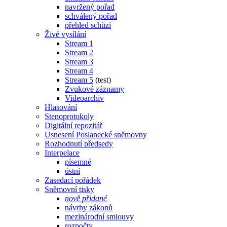
navržený pořad
schválený pořad
přehled schůzí
Živé vysílání
Stream 1
Stream 2
Stream 3
Stream 4
Stream 5
(test)
Zvukové záznamy
Videoarchiv
Hlasování
Stenoprotokoly
Digitální repozitář
Usnesení Poslanecké sněmovny
Rozhodnutí předsedy
Interpelace
písemné
ústní
Zasedací pořádek
Sněmovní tisky
nově přidané
návrhy zákonů
mezinárodní smlouvy
rozpočty