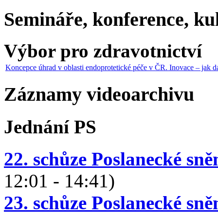
Semináře, konference, kul
Výbor pro zdravotnictví
Koncepce úhrad v oblasti endoprotetické péče v ČR. Inovace – jak d
Záznamy videoarchivu
Jednání PS
22. schůze Poslanecké sn
12:01 - 14:41)
23. schůze Poslanecké sn