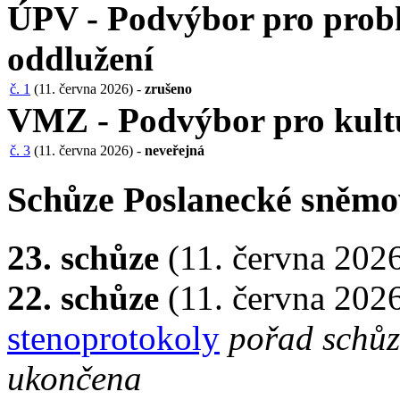
ÚPV - Podvýbor pro probl
oddlužení
č. 1
(11. června 2026) -
zrušeno
VMZ - Podvýbor pro kult
č. 3
(11. června 2026) -
neveřejná
Schůze Poslanecké sněm
23. schůze
(11. června 202
22. schůze
(11. června 202
stenoprotokoly
pořad schůz
ukončena