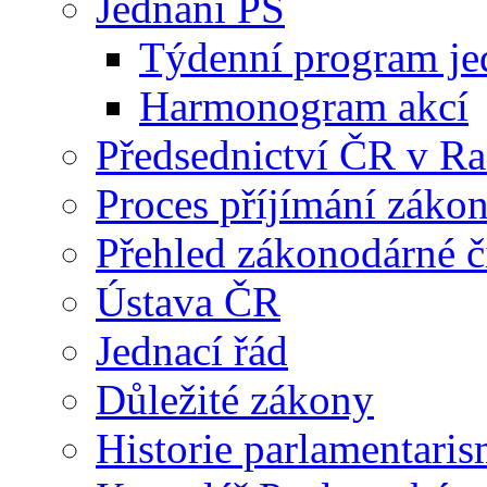
Jednání PS
Týdenní program je
Harmonogram akcí
Předsednictví ČR v R
Proces příjímání záko
Přehled zákonodárné č
Ústava ČR
Jednací řád
Důležité zákony
Historie parlamentaris