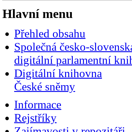
Hlavní menu
Přehled obsahu
Společná česko-slovensk
digitální parlamentní kn
Digitální knihovna
České sněmy
Informace
Rejstříky
Zajímavosti v repozitáři