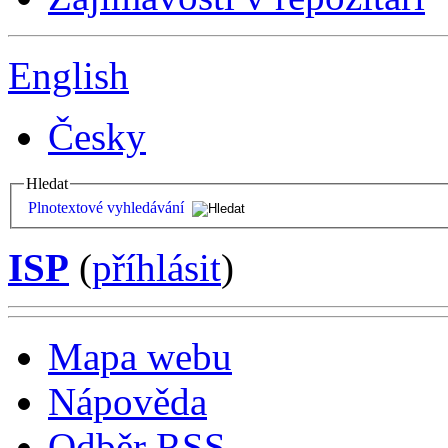
English
Česky
Hledat
Plnotextové vyhledávání
ISP
(
příhlásit
)
Mapa webu
Nápověda
Odběr RSS