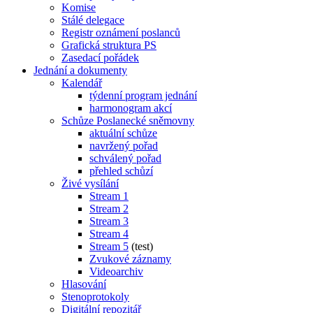
Komise
Stálé delegace
Registr oznámení poslanců
Grafická struktura PS
Zasedací pořádek
Jednání a dokumenty
Kalendář
týdenní program jednání
harmonogram akcí
Schůze Poslanecké sněmovny
aktuální schůze
navržený pořad
schválený pořad
přehled schůzí
Živé vysílání
Stream 1
Stream 2
Stream 3
Stream 4
Stream 5
(test)
Zvukové záznamy
Videoarchiv
Hlasování
Stenoprotokoly
Digitální repozitář