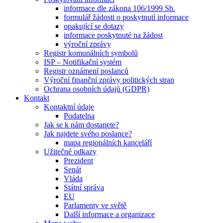
informace dle zákona 106/1999 Sb.
formulář žádosti o poskytnutí informace
opakující se dotazy
informace poskytnuté na žádost
výroční zprávy
Registr komunálních symbolů
ISP – Notifikační systém
Registr oznámení poslanců
Výroční finanční zprávy politických stran
Ochrana osobních údajů (GDPR)
Kontakt
Kontaktní údaje
Podatelna
Jak se k nám dostanete?
Jak najdete svého poslance?
mapa regionálních kanceláří
Užitečné odkazy
Prezident
Senát
Vláda
Státní správa
EU
Parlamenty ve světě
Další informace a organizace