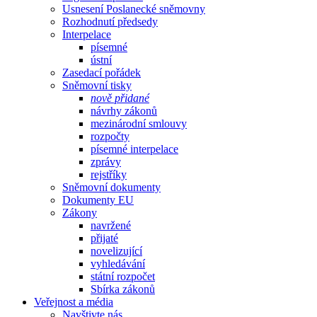
Usnesení Poslanecké sněmovny
Rozhodnutí předsedy
Interpelace
písemné
ústní
Zasedací pořádek
Sněmovní tisky
nově přidané
návrhy zákonů
mezinárodní smlouvy
rozpočty
písemné interpelace
zprávy
rejstříky
Sněmovní dokumenty
Dokumenty EU
Zákony
navržené
přijaté
novelizující
vyhledávání
státní rozpočet
Sbírka zákonů
Veřejnost a média
Navštivte nás