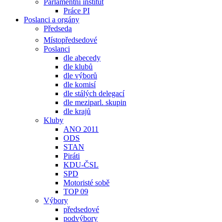
Parlamentní institut
Práce PI
Poslanci a orgány
Předseda
Místopředsedové
Poslanci
dle abecedy
dle klubů
dle výborů
dle komisí
dle stálých delegací
dle meziparl. skupin
dle krajů
Kluby
ANO 2011
ODS
STAN
Piráti
KDU-ČSL
SPD
Motoristé sobě
TOP 09
Výbory
předsedové
podvýbory