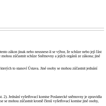
ento zákon jinak nebo neusnese-li se výbor, že schůze nebo její část
 se mohou zúčastnit schůze Sněmovny a jejích orgánů ze zákona; jiné
terých to stanoví Ústava. Jiné osoby se mohou zúčastnit jednání
t. 2). Jednání vyšetřovací komise Poslanecké sněmovny je zpravidla
mise se mohou zúčastnit kromě členů vyšetřovací komise jiné osoby,