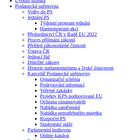
Úvodní stránka
Poslanecká sněmovna
Volby do PS
Jednání PS
Týdenní program jednání
Harmonogram akcí
Předsednictví ČR v Radě EU 2022
Proces příjímání zákonů
Přehled zákonodárné činnosti
Ústava ČR
Jednací řád
Důležité zákony
Historie parlamentarismu a české ústavnosti
Kancelář Poslanecké sněmovny
Organizační schéma
Poskytování informací
Veřejné zakázky
Projekty KPS podporované EU
Ochrana oznamovatelů
Nabídka zaměstnání
Nabídka nepotřebného majetku
Rozpočet PS
Studentské stáže
Parlamentní knihovna
Online katalog