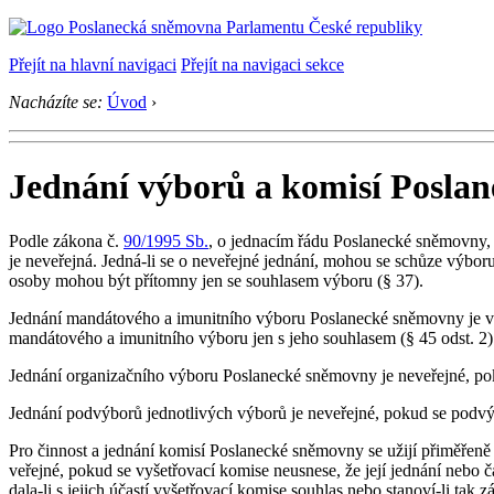
Přejít na hlavní navigaci
Přejít na navigaci sekce
Nacházíte se:
Úvod
›
Jednání výborů a komisí Posla
Podle zákona č.
90/1995 Sb.
, o jednacím řádu Poslanecké sněmovny, v
je neveřejná. Jedná-li se o neveřejné jednání, mohou se schůze výboru
osoby mohou být přítomny jen se souhlasem výboru (§ 37).
Jednání mandátového a imunitního výboru Poslanecké sněmovny je vždy
mandátového a imunitního výboru jen s jeho souhlasem (§ 45 odst. 2)
Jednání organizačního výboru Poslanecké sněmovny je neveřejné, poku
Jednání podvýborů jednotlivých výborů je neveřejné, pokud se podvýb
Pro činnost a jednání komisí Poslanecké sněmovny se užijí přiměřeně
veřejné, pokud se vyšetřovací komise neusnese, že její jednání nebo 
dala-li s jejich účastí vyšetřovací komise souhlas nebo stanoví-li tak z