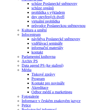
schůze Poslanecké sněmovny
schůze orgánů
prohlídka s výkladem
dny otevřených dveří
virtuální prohlídka
průvodce Poslaneckou sněmovnou
Kultura a umění
Infocentrum
návštěva Poslanecké sněmovny
vzdělávací semináře
informační materiály
kontakt
Parlamentní knihovna
Archiv PS
Data agend PS (ke stažení)
Média
Tiskové zprávy
Program
Kontakt pro novináře
Akreditace
Odbor médií a marketingu
Fotogalerie
Informace v českém znakovém jazyce
Petice
Poskytování informací