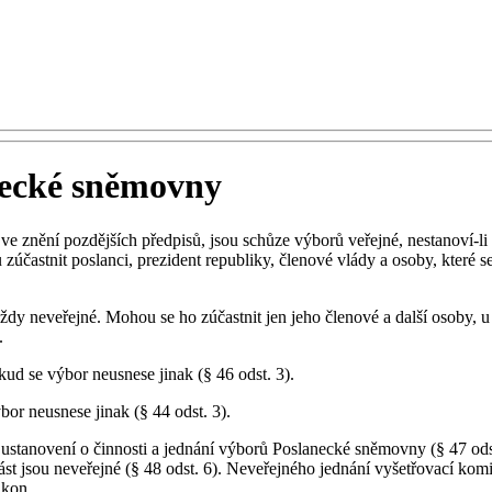
necké sněmovny
e znění pozdějších předpisů, jsou schůze výborů veřejné, nestanoví-li t
 zúčastnit poslanci, prezident republiky, členové vlády a osoby, které
 neveřejné. Mohou se ho zúčastnit jen jeho členové a další osoby, u k
.
d se výbor neusnese jinak (§ 46 odst. 3).
or neusnese jinak (§ 44 odst. 3).
 ustanovení o činnosti a jednání výborů Poslanecké sněmovny (§ 47 ods
část jsou neveřejné (§ 48 odst. 6). Neveřejného jednání vyšetřovací ko
ákon.