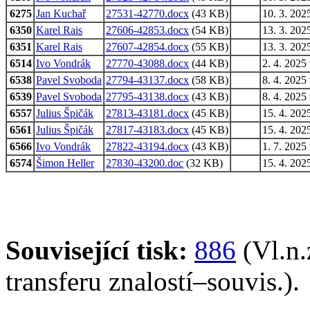
6275
Jan Kuchař
27531-42770.docx
(43 KB)
10. 3. 202
6350
Karel Rais
27606-42853.docx
(54 KB)
13. 3. 202
6351
Karel Rais
27607-42854.docx
(55 KB)
13. 3. 202
6514
Ivo Vondrák
27770-43088.docx
(44 KB)
2. 4. 2025
6538
Pavel Svoboda
27794-43137.docx
(58 KB)
8. 4. 2025
6539
Pavel Svoboda
27795-43138.docx
(43 KB)
8. 4. 2025
6557
Julius Špičák
27813-43181.docx
(45 KB)
15. 4. 202
6561
Julius Špičák
27817-43183.docx
(45 KB)
15. 4. 202
6566
Ivo Vondrák
27822-43194.docx
(43 KB)
1. 7. 2025
6574
Šimon Heller
27830-43200.doc
(32 KB)
15. 4. 202
Související tisk:
886
(Vl.n.
transferu znalostí–souvis.).