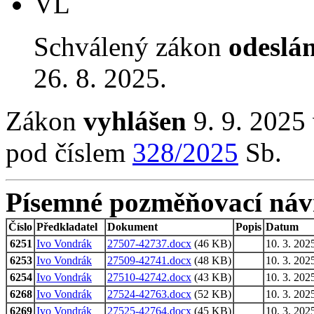
VL
Schválený zákon
odeslá
26. 8. 2025.
Zákon
vyhlášen
9. 9. 2025 
pod číslem
328/2025
Sb.
Písemné pozměňovací náv
Číslo
Předkladatel
Dokument
Popis
Datum
6251
Ivo Vondrák
27507-42737.docx
(46 KB)
10. 3. 202
6253
Ivo Vondrák
27509-42741.docx
(48 KB)
10. 3. 202
6254
Ivo Vondrák
27510-42742.docx
(43 KB)
10. 3. 202
6268
Ivo Vondrák
27524-42763.docx
(52 KB)
10. 3. 202
6269
Ivo Vondrák
27525-42764.docx
(45 KB)
10. 3. 202