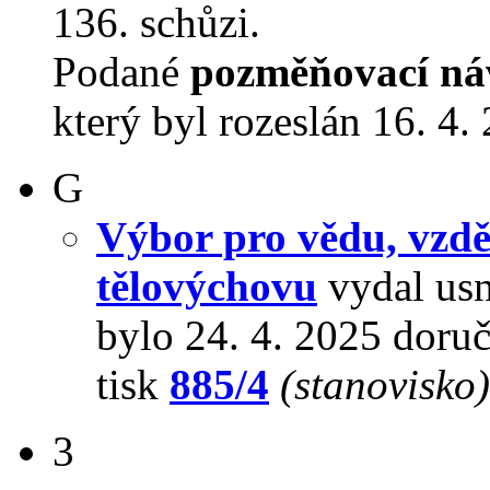
136. schůzi.
Podané
pozměňovací ná
který byl rozeslán 16. 4.
G
Výbor pro vědu, vzdě
tělovýchovu
vydal usn
bylo 24. 4. 2025 doru
tisk
885/4
(stanovisko)
3