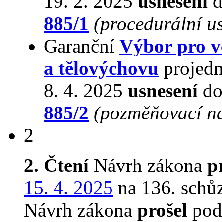
19. 2. 2025
usnesení
d
885/1
(procedurální u
Garanční
Výbor pro v
a tělovýchovu
projedn
8. 4. 2025
usnesení
do
885/2
(pozměňovací n
2
2. Čtení
Návrh zákona
p
15. 4. 2025
na 136. schůz
Návrh zákona
prošel
podr