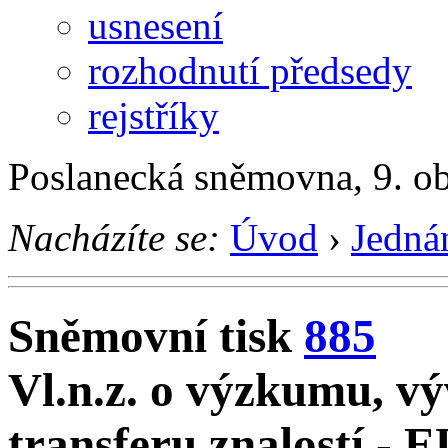
usnesení
rozhodnutí předsedy
rejstříky
Poslanecká sněmovna, 9. o
Nacházíte se:
Úvod
›
Jedná
Sněmovní tisk
885
Vl.n.z. o výzkumu, vý
transferu znalostí - 