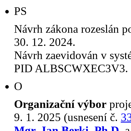
PS
Návrh zákona rozeslán p
30. 12. 2024.
Návrh zaevidován v sys
PID ALBSCWXEC3V3.
O
Organizační výbor
proj
9. 1. 2025 (usnesení č.
3
Mgr. Jan Berki, Ph.D.
a