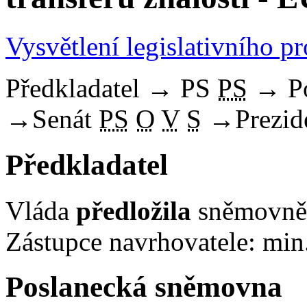
Vysvětlení legislativního p
Předkladatel
→
PS
PS
→
P
→
Senát
PS
O
V
S
→
Prezid
Předkladatel
Vláda
předložila
sněmovně 
Zástupce navrhovatele: min
Poslanecká sněmovna