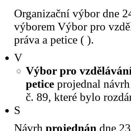
Organizační výbor dne 2
výborem Výbor pro vzdělá
práva a petice ( ).
V
Výbor pro vzdělávání,
petice
projednal návrh 
č. 89, které bylo rozd
S
Návrh
projednán
dne 23.