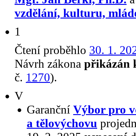
vzdělání, kulturu, mlád
1
Čtení proběhlo
30. 1. 20
Návrh zákona
přikázán 
č.
1270
).
V
Garanční
Výbor pro v
a tělovýchovu
projedn