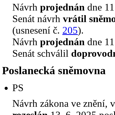
Návrh
projednán
dne 11.
Senát návrh
vrátil sněm
(usnesení č.
205
).
Návrh
projednán
dne 11.
Senát schválil
doprovodn
Poslanecká sněmovna
PS
Návrh zákona ve znění, 
rozeslán
13. 6. 2025 pos