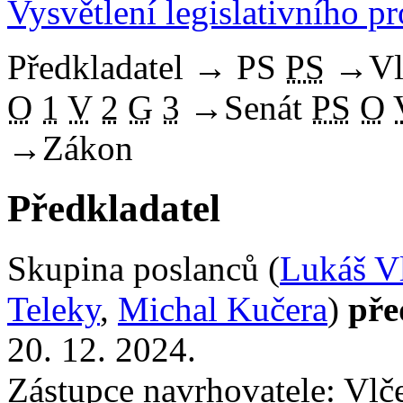
Vysvětlení legislativního p
Předkladatel
→
PS
PS
→
Vl
O
1
V
2
G
3
→
Senát
PS
O
→
Zákon
Předkladatel
Skupina poslanců (
Lukáš V
Teleky
,
Michal Kučera
)
pře
20. 12. 2024.
Zástupce navrhovatele: Vlče