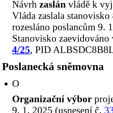
Návrh
zaslán
vládě k vyj
Vláda zaslala stanovisko
rozesláno poslancům 9. 1
Stanovisko zaevidováno
4/25
, PID ALBSDC8B8
Poslanecká sněmovna
O
Organizační výbor
proj
9. 1. 2025 (usnesení č.
3