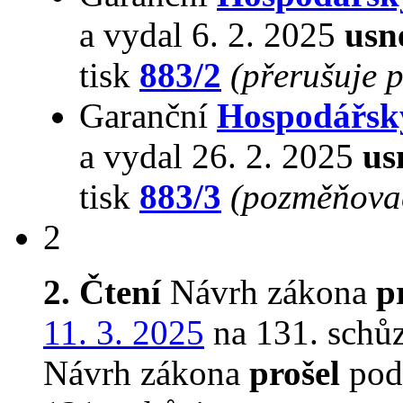
a vydal 6. 2. 2025
usn
tisk
883/2
(přerušuje 
Garanční
Hospodářsk
a vydal 26. 2. 2025
us
tisk
883/3
(pozměňovac
2
2. Čtení
Návrh zákona
p
11. 3. 2025
na 131. schůz
Návrh zákona
prošel
podr