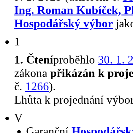
Ing. Roman Kubíček, 
Hospodářský výbor
jako
1
1. Čtení
proběhlo
30. 1. 
zákona
přikázán k proj
č.
1266
).
Lhůta k projednání výbo
V
Garanční
Hospodářsk