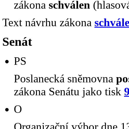
zákona
schválen
(hlasov
Text návrhu zákona
schvál
Senát
PS
Poslanecká sněmovna
po
zákona Senátu jako tisk
O
Organizační výbor dne 1