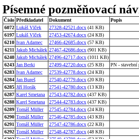
Písemné pozměňovací náv
Číslo
Předkladatel
Dokument
Popis
6072
Lukáš Vlček
27328-42521.docx
(41 KB)
6197
Lukáš Vlček
27453-42674.docx
(24 KB)
6210
Ivan Adamec
27466-42685.docx
(57 KB)
6211
Jakub Michálek
27467-42686.docx
(901 KB)
6240
Jakub Michálek
27496-42717.docx
(1011 KB)
6243
Jan Berki
27499-42720.docx
(25 KB)
PN - stavební 
6283
Ivan Adamec
27539-42778.docx
(24 KB)
6284
Jan Bureš
27540-42779.docx
(20 KB)
6285
Jiří Horák
27541-42780.docx
(13 KB)
6287
Karel Smetana
27543-42782.docx
(437 KB)
6288
Karel Smetana
27544-42783.docx
(437 KB)
6289
Tomáš Müller
27545-42784.docx
(24 KB)
6290
Tomáš Müller
27546-42785.docx
(43 KB)
6291
Tomáš Müller
27547-42786.docx
(22 KB)
6292
Tomáš Müller
27548-42787.docx
(48 KB)