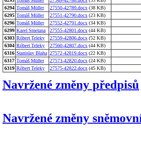
6293
Tomáš Müller
27549-42788.docx
(53 KB)
6294
Tomáš Müller
27550-42789.docx
(38 KB)
6295
Tomáš Müller
27551-42790.docx
(23 KB)
6296
Tomáš Müller
27552-42791.docx
(34 KB)
6299
Karel Smetana
27555-42801.docx
(44 KB)
6303
Róbert Teleky
27559-42806.docx
(52 KB)
6304
Róbert Teleky
27560-42807.docx
(44 KB)
6316
Stanislav Blaha
27572-42819.docx
(22 KB)
6317
Tomáš Müller
27573-42820.docx
(24 KB)
6319
Róbert Teleky
27575-42822.docx
(45 KB)
Navržené změny předpisů
Navržené změny sněmovní