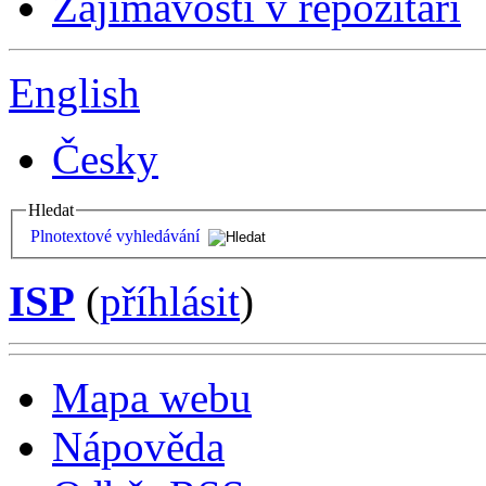
Zajímavosti v repozitáři
English
Česky
Hledat
Plnotextové vyhledávání
ISP
(
příhlásit
)
Mapa webu
Nápověda