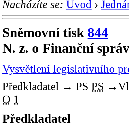
Nacházíte se:
Úvod
›
Jedná
Sněmovní tisk
844
N. z. o Finanční sprá
Vysvětlení legislativního p
Předkladatel
→
PS
PS
→
Vl
O
1
Předkladatel