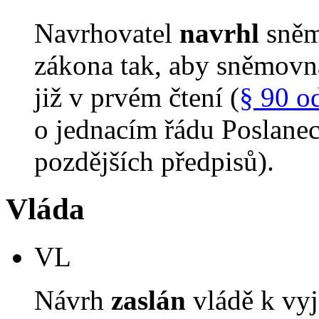
Navrhovatel
navrhl
sněm
zákona tak, aby sněmovn
již v prvém čtení (
§ 90 o
o jednacím řádu Poslane
pozdějších předpisů).
Vláda
VL
Návrh
zaslán
vládě k vyj