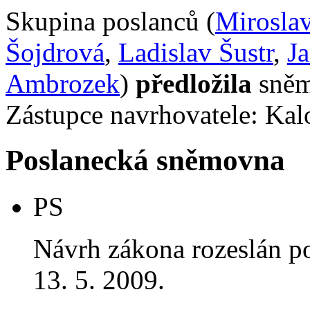
Skupina poslanců (
Mirosla
Šojdrová
,
Ladislav Šustr
,
J
Ambrozek
)
předložila
sněm
Zástupce navrhovatele: Kalo
Poslanecká sněmovna
PS
Návrh zákona rozeslán p
13. 5. 2009.