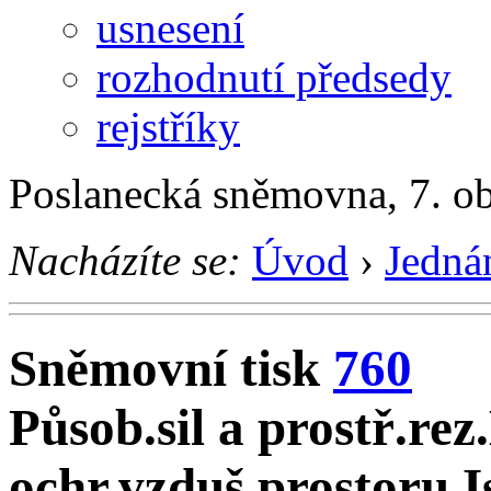
usnesení
rozhodnutí předsedy
rejstříky
Poslanecká sněmovna, 7. o
Nacházíte se:
Úvod
›
Jedná
Sněmovní tisk
760
Působ.sil a prostř.re
ochr.vzduš.prostoru I