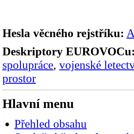
Hesla věcného rejstříku:
A
Deskriptory EUROVOCu
spolupráce
,
vojenské letect
prostor
Hlavní menu
Přehled obsahu