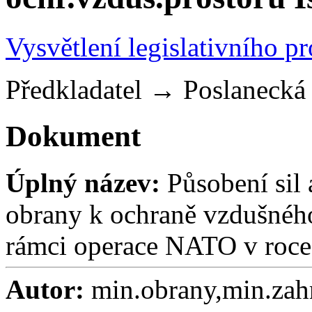
Vysvětlení legislativního p
Předkladatel
→
Poslaneck
Dokument
Úplný název:
Působení sil 
obrany k ochraně vzdušného
rámci operace NATO v roc
Autor:
min.obrany,min.zahr