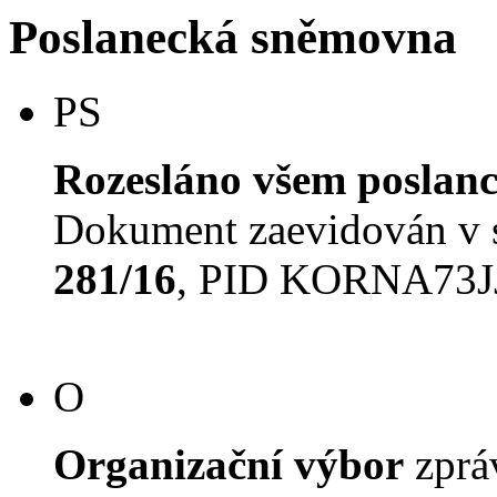
Poslanecká sněmovna
PS
Rozesláno všem poslan
Dokument zaevidován v
281/16
, PID KORNA73
O
Organizační výbor
zpr