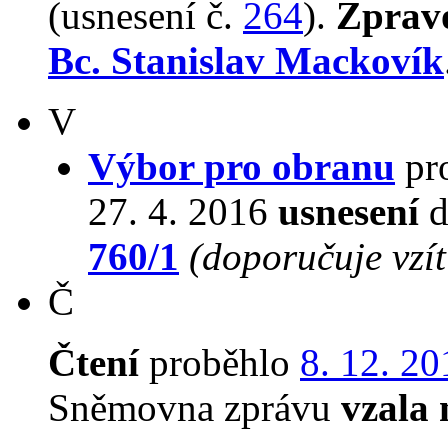
(usnesení č.
264
).
Zprav
Bc. Stanislav Mackovík
V
Výbor pro obranu
pro
27. 4. 2016
usnesení
d
760/1
(doporučuje vzí
Č
Čtení
proběhlo
8. 12. 20
Sněmovna zprávu
vzala